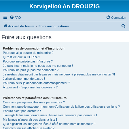
Korvigelloù An DROUIZIG
FAQ
Connexion
R
Accueil du forum
Foire aux questions
e
Foire aux questions
c
h
Problèmes de connexion et d’inscription
Pourquoi ai-je besoin de m’inscrire ?
e
Qu’est-ce que la COPPA ?
r
Pourquoi ne puis-je pas m’inscrire ?
Je suis inscrit mais je ne peux pas me connecter !
c
Pourquoi ne puis-je pas me connecter ?
Je m’étais déjà inscrit par le passé mais ne peux à présent plus me connecter ?!
h
J’ai perdu mon mot de passe !
e
Pourquoi suis-je déconnecté automatiquement ?
À quoi sert « Supprimer les cookies » ?
r
Préférences et paramètres des utilisateurs
Comment puis-je modifier mes paramètres ?
Comment puis-je masquer mon nom d’utilisateur de la liste des utilisateurs en ligne ?
L’heure n’est pas correcte !
J’ai réglé le fuseau horaire mais l’heure n’est toujours pas correcte !
Ma langue n’apparaît pas dans la liste !
Que signifient les images situées à côté de mon nom d’utilisateur ?
Comment puis-je afficher un avatar ?