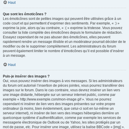
Haut
Que sont les émoticônes ?
Les émoticônes sont de petites images qui peuvent être utilisées grâce à un
code court et qui permettent d’exprimer des sentiments. Par exemple, « :) »
exprime la joie, alors qu’au contraire, « :( » exprime la tristesse. Vous pouvez
consulter la liste complète des émoticônes depuis le formulaire de rédaction.
Essayez cependant de ne pas abuser des émoticônes, elles peuvent
rapidement rendre un message illisible et un modérateur pourrait décider de le
modifier ou de le supprimer complètement. Les administrateurs du forum
peuvent également limiter le nombre d’émoticônes qu’il est possible d’insérer
à un message.
Haut
Puis-je insérer des images ?
Oui, vous pouvez insérer des images à vos messages. Si les administrateurs
du forum ont autorisé l’insertion de pièces jointes, vous pourrez transférer des
images sur le forum. Dans le cas contraire, vous devrez insérer un lien vers
une image distante, hébergée sur un serveur internet public, comme par
exemple « http://www.exemple.com/mon-image.gif ». Vous ne pourrez
cependant ni insérer de lien vers des images présentes sur votre propre
ordinateur (à moins, bien évidemment, que celui-ci soit en lui-même un
serveur internet), ni insérer de lien vers des images hébergées derrière un
quelconque système d’authentification, comme par exemple les services de
messagerie électronique de Outlook ou de Yahoo, les sites protégés par un
mot de passe, etc. Pour insérer une image, utilisez la balise BBCode « [img] ».