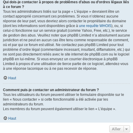
Qui dois-je contacter à propos de problèmes d’abus ou d’ordres légaux liés
à ce forum ?
Tous les administrateurs listés sur la page « L’équipe » devraient être un
contact approprié concernant ces problèmes. Si vous n’obtenez aucune
réponse de leur part, vous devriez alors contacter le propriétaire du domaine
(dont les informations sont disponibles grâce à
une requête WHOIS
), ou, si
celui-ci fonctionne sur un service gratuit (comme Yahoo, Free, etc.), le service
de gestion des abus. Veuillez noter que phpBB Limited n’a absolument aucune
juridiction et ne peut en aucun cas être tenu comme responsable de comment,
où et par qui ce forum est utilisé. Ne contactez pas phpBB Limited pour tout
problème d’ordre légal (commentaire incessant, insultant, diffamatoire, etc.) qui
ne sont pas directement reliés avec le site internet de phpBB.com ou le logiciel
phpBB en lui-même. Si vous envoyez un courrier électronique à phpBB
Limited à propos d’une utilisation de tierce partie de ce logiciel, attendez-vous
à une réponse laconique ou à ne pas recevoir de réponse.
Haut
Comment puis-je contacter un administrateur du forum ?
Tous les utilisateurs du forum peuvent utiliser le formulaire disponible sur le
lien « Nous contacter » si cette fonctionnalité a été activée par les
administrateurs du forum.
Les membres du forum peuvent également utiliser le lien « L’équipe ».
Haut
Aller