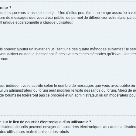
ateur ?
ur lorsque vous consultez un sujet. Une d’elles peut être une image associée à vo
mbre de messages que vous avez publié, ou permet de différencier votre statut parti
 unique et personnelle à chaque utilisateur.
ous pouvez ajouter un avatar en utilisant une des quatre méthodes suivantes : le serv
ent activer ou non la fonctionnalité des avatars et des méthodes qu’ils veuillent ren
forum.
ur, indiquent votre activité selon le nombre de messages que vous avez publié ou id
eul un administrateur du forum peut modifier le texte des rangs du forum. Merci de 
de forums ne toléreront pas ce procédé et un administrateur ou un modérateur pou
ur le lien de courrier électronique d’un utilisateur ?
s utilisateurs inscrits peuvent envoyer des courriers électroniques aux autres utili
es utilisateurs malveillants ou des robots.