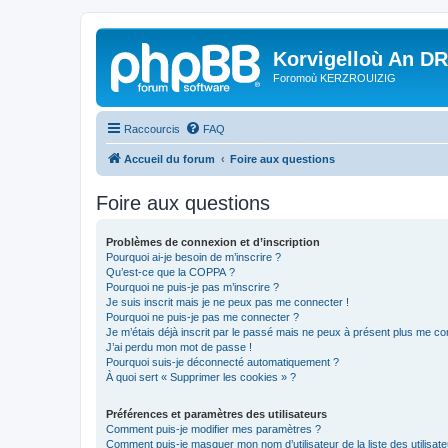
Korvigelloù An D
Foromoù KERZROUIZIG
Raccourcis
FAQ
Accueil du forum
Foire aux questions
Foire aux questions
Problèmes de connexion et d’inscription
Pourquoi ai-je besoin de m’inscrire ?
Qu’est-ce que la COPPA ?
Pourquoi ne puis-je pas m’inscrire ?
Je suis inscrit mais je ne peux pas me connecter !
Pourquoi ne puis-je pas me connecter ?
Je m’étais déjà inscrit par le passé mais ne peux à présent plus me co
J’ai perdu mon mot de passe !
Pourquoi suis-je déconnecté automatiquement ?
À quoi sert « Supprimer les cookies » ?
Préférences et paramètres des utilisateurs
Comment puis-je modifier mes paramètres ?
Comment puis-je masquer mon nom d’utilisateur de la liste des utilisate