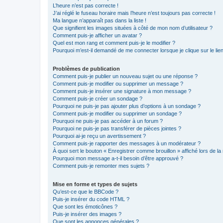
L’heure n’est pas correcte !
J’ai réglé le fuseau horaire mais l’heure n’est toujours pas correcte !
Ma langue n’apparaît pas dans la liste !
Que signifient les images situées à côté de mon nom d’utilisateur ?
Comment puis-je afficher un avatar ?
Quel est mon rang et comment puis-je le modifier ?
Pourquoi m’est-il demandé de me connecter lorsque je clique sur le lien 
Problèmes de publication
Comment puis-je publier un nouveau sujet ou une réponse ?
Comment puis-je modifier ou supprimer un message ?
Comment puis-je insérer une signature à mon message ?
Comment puis-je créer un sondage ?
Pourquoi ne puis-je pas ajouter plus d’options à un sondage ?
Comment puis-je modifier ou supprimer un sondage ?
Pourquoi ne puis-je pas accéder à un forum ?
Pourquoi ne puis-je pas transférer de pièces jointes ?
Pourquoi ai-je reçu un avertissement ?
Comment puis-je rapporter des messages à un modérateur ?
À quoi sert le bouton « Enregistrer comme brouillon » affiché lors de la 
Pourquoi mon message a-t-il besoin d’être approuvé ?
Comment puis-je remonter mes sujets ?
Mise en forme et types de sujets
Qu’est-ce que le BBCode ?
Puis-je insérer du code HTML ?
Que sont les émoticônes ?
Puis-je insérer des images ?
Que sont les annonces générales ?