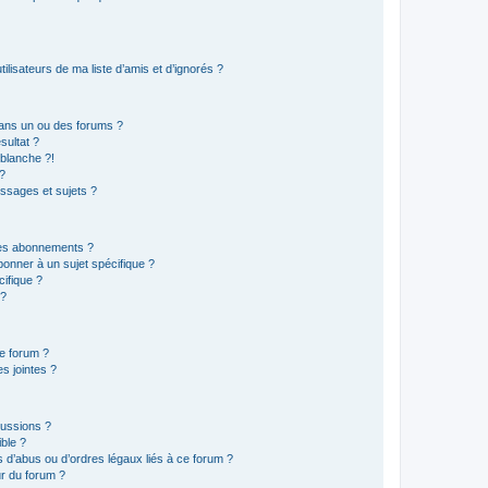
lisateurs de ma liste d’amis et d’ignorés ?
ans un ou des forums ?
sultat ?
blanche ?!
?
ssages et sujets ?
t les abonnements ?
onner à un sujet spécifique ?
ifique ?
 ?
ce forum ?
s jointes ?
cussions ?
ible ?
 d’abus ou d’ordres légaux liés à ce forum ?
r du forum ?