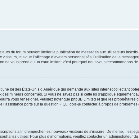
trateurs du forum peuvent limiter la publication de messages aux utilisateurs inscri
visiteurs, tels que l’affichage d’avatars personnalisés, l’utilisation de la messager
ription ne vous prend qu’un court instant, c’est pourquoi nous vous recommandons de l
t une loi des États-Unis d’Amérique qui demande aux sites internet collectant pot
 des mineurs concernés. Si vous ne savez pas si cette loi s’applique également au
 pourra vous renseigner. Veuillez noter que phpBB Limited et que les propriétaires
ue l’assistance porte sur la question « Qui dois-je contacter à propos de problèmes 
inscriptions afin d’empêcher les nouveaux visiteurs de s’inscrire. De même, il est é
s souhaitez utiliser. Pour plus d’informations, veuillez contacter un administrateur du