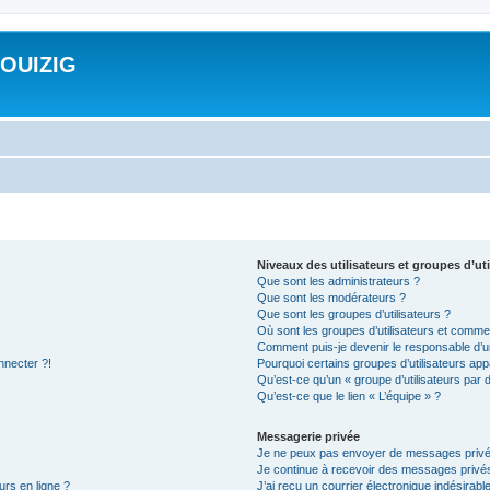
ROUIZIG
Niveaux des utilisateurs et groupes d’uti
Que sont les administrateurs ?
Que sont les modérateurs ?
Que sont les groupes d’utilisateurs ?
Où sont les groupes d’utilisateurs et commen
Comment puis-je devenir le responsable d’un
nnecter ?!
Pourquoi certains groupes d’utilisateurs app
Qu’est-ce qu’un « groupe d’utilisateurs par 
Qu’est-ce que le lien « L’équipe » ?
Messagerie privée
Je ne peux pas envoyer de messages privé
Je continue à recevoir des messages privés 
urs en ligne ?
J’ai reçu un courrier électronique indésirabl