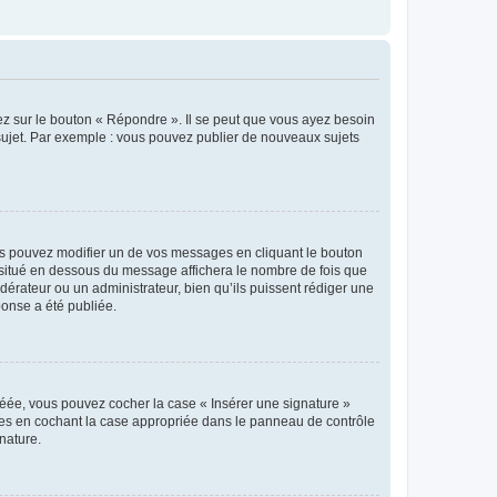
ez sur le bouton « Répondre ». Il se peut que vous ayez besoin
 sujet. Par exemple : vous pouvez publier de nouveaux sujets
s pouvez modifier un de vos messages en cliquant le bouton
e situé en dessous du message affichera le nombre de fois que
modérateur ou un administrateur, bien qu’ils puissent rédiger une
ponse a été publiée.
réée, vous pouvez cocher la case « Insérer une signature »
ages en cochant la case appropriée dans le panneau de contrôle
gnature.