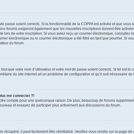
t de passe soient corrects. Si la fonctionnalité de la COPPA est activée et que vous 
ains forums exigeront également que les nouvelles inscriptions doivent être activée
te lors de votre inscription. Si vous aviez reçu un courrier électronique, consultez l
r électronique ou le courrier électronique a été filtré en tant que pourriel. Si vo
rateur du forum.
out que votre nom d’utilisateur et votre mot de passe soient corrects. Si tel est le
iétaire du site internet ait un problème de configuration et qu’il soit nécessaire de l
 plus me connecter ?!
votre compte pour une quelconque raison. De plus, beaucoup de forums suppriment pér
 nouveau et essayez de participer plus activement aux discussions du forum.
 récupéré, il peut facilement être réinitialisé. Veuillez vous rendre sur la page de