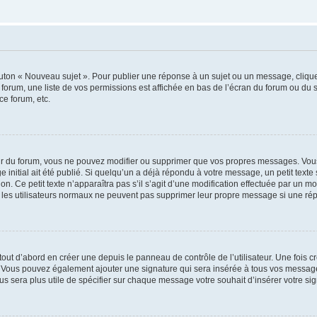
outon « Nouveau sujet ». Pour publier une réponse à un sujet ou un message, cliqu
 forum, une liste de vos permissions est affichée en bas de l’écran du forum ou du
ce forum, etc.
r du forum, vous ne pouvez modifier ou supprimer que vos propres messages. Vou
 initial ait été publié. Si quelqu’un a déjà répondu à votre message, un petit text
ion. Ce petit texte n’apparaîtra pas s’il s’agit d’une modification effectuée par un 
ue les utilisateurs normaux ne peuvent pas supprimer leur propre message si une ré
ut d’abord en créer une depuis le panneau de contrôle de l’utilisateur. Une fois c
ure. Vous pouvez également ajouter une signature qui sera insérée à tous vos mess
 vous sera plus utile de spécifier sur chaque message votre souhait d’insérer votre si