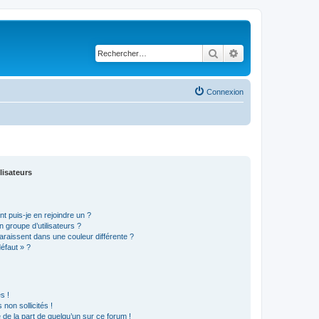
Rechercher
Recherche avancé
Connexion
lisateurs
t puis-je en rejoindre un ?
 groupe d’utilisateurs ?
araissent dans une couleur différente ?
défaut » ?
s !
non sollicités !
e de la part de quelqu’un sur ce forum !