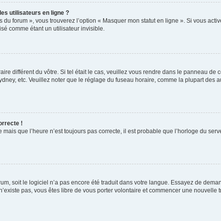
s utilisateurs en ligne ?
s du forum », vous trouverez l’option « Masquer mon statut en ligne ». Si vous activ
é comme étant un utilisateur invisible.
aire différent du vôtre. Si tel était le cas, veuillez vous rendre dans le panneau de co
ey, etc. Veuillez noter que le réglage du fuseau horaire, comme la plupart des autr
orrecte !
 mais que l’heure n’est toujours pas correcte, il est probable que l’horloge du serve
orum, soit le logiciel n’a pas encore été traduit dans votre langue. Essayez de deman
 n’existe pas, vous êtes libre de vous porter volontaire et commencer une nouvelle t