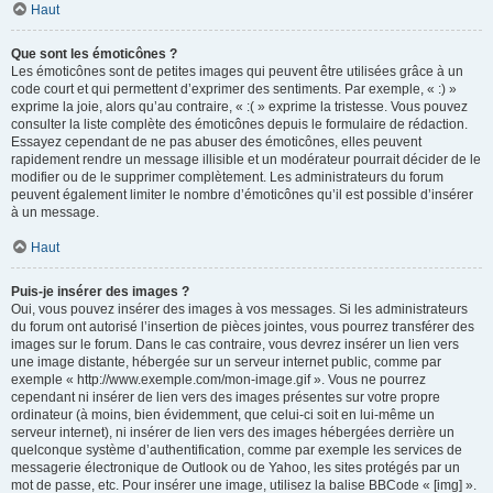
Haut
Que sont les émoticônes ?
Les émoticônes sont de petites images qui peuvent être utilisées grâce à un
code court et qui permettent d’exprimer des sentiments. Par exemple, « :) »
exprime la joie, alors qu’au contraire, « :( » exprime la tristesse. Vous pouvez
consulter la liste complète des émoticônes depuis le formulaire de rédaction.
Essayez cependant de ne pas abuser des émoticônes, elles peuvent
rapidement rendre un message illisible et un modérateur pourrait décider de le
modifier ou de le supprimer complètement. Les administrateurs du forum
peuvent également limiter le nombre d’émoticônes qu’il est possible d’insérer
à un message.
Haut
Puis-je insérer des images ?
Oui, vous pouvez insérer des images à vos messages. Si les administrateurs
du forum ont autorisé l’insertion de pièces jointes, vous pourrez transférer des
images sur le forum. Dans le cas contraire, vous devrez insérer un lien vers
une image distante, hébergée sur un serveur internet public, comme par
exemple « http://www.exemple.com/mon-image.gif ». Vous ne pourrez
cependant ni insérer de lien vers des images présentes sur votre propre
ordinateur (à moins, bien évidemment, que celui-ci soit en lui-même un
serveur internet), ni insérer de lien vers des images hébergées derrière un
quelconque système d’authentification, comme par exemple les services de
messagerie électronique de Outlook ou de Yahoo, les sites protégés par un
mot de passe, etc. Pour insérer une image, utilisez la balise BBCode « [img] ».