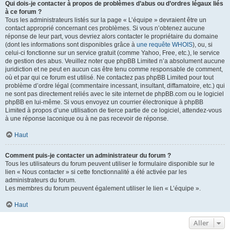
Qui dois-je contacter à propos de problèmes d’abus ou d’ordres légaux liés
à ce forum ?
Tous les administrateurs listés sur la page « L’équipe » devraient être un
contact approprié concernant ces problèmes. Si vous n’obtenez aucune
réponse de leur part, vous devriez alors contacter le propriétaire du domaine
(dont les informations sont disponibles grâce à
une requête WHOIS
), ou, si
celui-ci fonctionne sur un service gratuit (comme Yahoo, Free, etc.), le service
de gestion des abus. Veuillez noter que phpBB Limited n’a absolument aucune
juridiction et ne peut en aucun cas être tenu comme responsable de comment,
où et par qui ce forum est utilisé. Ne contactez pas phpBB Limited pour tout
problème d’ordre légal (commentaire incessant, insultant, diffamatoire, etc.) qui
ne sont pas directement reliés avec le site internet de phpBB.com ou le logiciel
phpBB en lui-même. Si vous envoyez un courrier électronique à phpBB
Limited à propos d’une utilisation de tierce partie de ce logiciel, attendez-vous
à une réponse laconique ou à ne pas recevoir de réponse.
Haut
Comment puis-je contacter un administrateur du forum ?
Tous les utilisateurs du forum peuvent utiliser le formulaire disponible sur le
lien « Nous contacter » si cette fonctionnalité a été activée par les
administrateurs du forum.
Les membres du forum peuvent également utiliser le lien « L’équipe ».
Haut
Aller