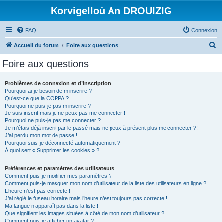
Korvigelloù An DROUIZIG
FAQ
Connexion
R
Accueil du forum
Foire aux questions
e
Foire aux questions
c
h
Problèmes de connexion et d’inscription
Pourquoi ai-je besoin de m’inscrire ?
e
Qu’est-ce que la COPPA ?
r
Pourquoi ne puis-je pas m’inscrire ?
Je suis inscrit mais je ne peux pas me connecter !
c
Pourquoi ne puis-je pas me connecter ?
Je m’étais déjà inscrit par le passé mais ne peux à présent plus me connecter ?!
h
J’ai perdu mon mot de passe !
e
Pourquoi suis-je déconnecté automatiquement ?
À quoi sert « Supprimer les cookies » ?
r
Préférences et paramètres des utilisateurs
Comment puis-je modifier mes paramètres ?
Comment puis-je masquer mon nom d’utilisateur de la liste des utilisateurs en ligne ?
L’heure n’est pas correcte !
J’ai réglé le fuseau horaire mais l’heure n’est toujours pas correcte !
Ma langue n’apparaît pas dans la liste !
Que signifient les images situées à côté de mon nom d’utilisateur ?
Comment puis-je afficher un avatar ?