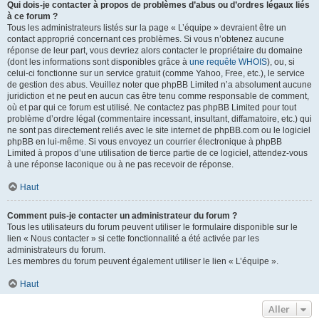
Qui dois-je contacter à propos de problèmes d’abus ou d’ordres légaux liés
à ce forum ?
Tous les administrateurs listés sur la page « L’équipe » devraient être un
contact approprié concernant ces problèmes. Si vous n’obtenez aucune
réponse de leur part, vous devriez alors contacter le propriétaire du domaine
(dont les informations sont disponibles grâce à
une requête WHOIS
), ou, si
celui-ci fonctionne sur un service gratuit (comme Yahoo, Free, etc.), le service
de gestion des abus. Veuillez noter que phpBB Limited n’a absolument aucune
juridiction et ne peut en aucun cas être tenu comme responsable de comment,
où et par qui ce forum est utilisé. Ne contactez pas phpBB Limited pour tout
problème d’ordre légal (commentaire incessant, insultant, diffamatoire, etc.) qui
ne sont pas directement reliés avec le site internet de phpBB.com ou le logiciel
phpBB en lui-même. Si vous envoyez un courrier électronique à phpBB
Limited à propos d’une utilisation de tierce partie de ce logiciel, attendez-vous
à une réponse laconique ou à ne pas recevoir de réponse.
Haut
Comment puis-je contacter un administrateur du forum ?
Tous les utilisateurs du forum peuvent utiliser le formulaire disponible sur le
lien « Nous contacter » si cette fonctionnalité a été activée par les
administrateurs du forum.
Les membres du forum peuvent également utiliser le lien « L’équipe ».
Haut
Aller