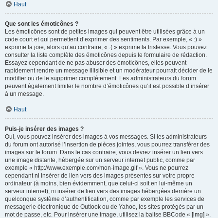
Haut
Que sont les émoticônes ?
Les émoticônes sont de petites images qui peuvent être utilisées grâce à un
code court et qui permettent d’exprimer des sentiments. Par exemple, « :) »
exprime la joie, alors qu’au contraire, « :( » exprime la tristesse. Vous pouvez
consulter la liste complète des émoticônes depuis le formulaire de rédaction.
Essayez cependant de ne pas abuser des émoticônes, elles peuvent
rapidement rendre un message illisible et un modérateur pourrait décider de le
modifier ou de le supprimer complètement. Les administrateurs du forum
peuvent également limiter le nombre d’émoticônes qu’il est possible d’insérer
à un message.
Haut
Puis-je insérer des images ?
Oui, vous pouvez insérer des images à vos messages. Si les administrateurs
du forum ont autorisé l’insertion de pièces jointes, vous pourrez transférer des
images sur le forum. Dans le cas contraire, vous devrez insérer un lien vers
une image distante, hébergée sur un serveur internet public, comme par
exemple « http://www.exemple.com/mon-image.gif ». Vous ne pourrez
cependant ni insérer de lien vers des images présentes sur votre propre
ordinateur (à moins, bien évidemment, que celui-ci soit en lui-même un
serveur internet), ni insérer de lien vers des images hébergées derrière un
quelconque système d’authentification, comme par exemple les services de
messagerie électronique de Outlook ou de Yahoo, les sites protégés par un
mot de passe, etc. Pour insérer une image, utilisez la balise BBCode « [img] ».