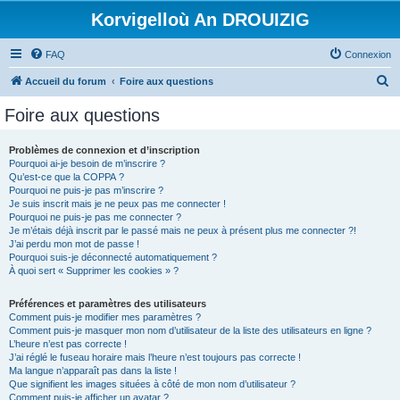
Korvigelloù An DROUIZIG
FAQ
Connexion
R
Accueil du forum
Foire aux questions
e
Foire aux questions
c
h
Problèmes de connexion et d’inscription
Pourquoi ai-je besoin de m’inscrire ?
e
Qu’est-ce que la COPPA ?
r
Pourquoi ne puis-je pas m’inscrire ?
Je suis inscrit mais je ne peux pas me connecter !
c
Pourquoi ne puis-je pas me connecter ?
Je m’étais déjà inscrit par le passé mais ne peux à présent plus me connecter ?!
h
J’ai perdu mon mot de passe !
e
Pourquoi suis-je déconnecté automatiquement ?
À quoi sert « Supprimer les cookies » ?
r
Préférences et paramètres des utilisateurs
Comment puis-je modifier mes paramètres ?
Comment puis-je masquer mon nom d’utilisateur de la liste des utilisateurs en ligne ?
L’heure n’est pas correcte !
J’ai réglé le fuseau horaire mais l’heure n’est toujours pas correcte !
Ma langue n’apparaît pas dans la liste !
Que signifient les images situées à côté de mon nom d’utilisateur ?
Comment puis-je afficher un avatar ?