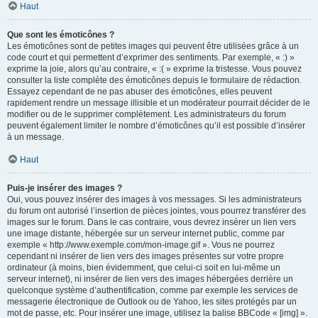
Haut
Que sont les émoticônes ?
Les émoticônes sont de petites images qui peuvent être utilisées grâce à un
code court et qui permettent d’exprimer des sentiments. Par exemple, « :) »
exprime la joie, alors qu’au contraire, « :( » exprime la tristesse. Vous pouvez
consulter la liste complète des émoticônes depuis le formulaire de rédaction.
Essayez cependant de ne pas abuser des émoticônes, elles peuvent
rapidement rendre un message illisible et un modérateur pourrait décider de le
modifier ou de le supprimer complètement. Les administrateurs du forum
peuvent également limiter le nombre d’émoticônes qu’il est possible d’insérer
à un message.
Haut
Puis-je insérer des images ?
Oui, vous pouvez insérer des images à vos messages. Si les administrateurs
du forum ont autorisé l’insertion de pièces jointes, vous pourrez transférer des
images sur le forum. Dans le cas contraire, vous devrez insérer un lien vers
une image distante, hébergée sur un serveur internet public, comme par
exemple « http://www.exemple.com/mon-image.gif ». Vous ne pourrez
cependant ni insérer de lien vers des images présentes sur votre propre
ordinateur (à moins, bien évidemment, que celui-ci soit en lui-même un
serveur internet), ni insérer de lien vers des images hébergées derrière un
quelconque système d’authentification, comme par exemple les services de
messagerie électronique de Outlook ou de Yahoo, les sites protégés par un
mot de passe, etc. Pour insérer une image, utilisez la balise BBCode « [img] ».