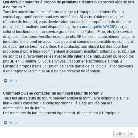
Qui dois-je contacter à propos de problèmes d’abus ou d’ordres légaux liés
à ce forum ?
Tous les administrateurs listés sur la page « L’équipe » devraient être un
contact approprié concernant ces problèmes. Si vous n’obtenez aucune
réponse de leur part, vous devriez alors contacter le propriétaire du domaine
(dont les informations sont disponibles grâce à
une requête WHOIS
), ou, si
celui-ci fonctionne sur un service gratuit (comme Yahoo, Free, etc.), le service
de gestion des abus. Veuillez noter que phpBB Limited n’a absolument aucune
juridiction et ne peut en aucun cas être tenu comme responsable de comment,
où et par qui ce forum est utilisé. Ne contactez pas phpBB Limited pour tout
problème d’ordre légal (commentaire incessant, insultant, diffamatoire, etc.) qui
ne sont pas directement reliés avec le site internet de phpBB.com ou le logiciel
phpBB en lui-même. Si vous envoyez un courrier électronique à phpBB
Limited à propos d’une utilisation de tierce partie de ce logiciel, attendez-vous
à une réponse laconique ou à ne pas recevoir de réponse.
Haut
Comment puis-je contacter un administrateur du forum ?
Tous les utilisateurs du forum peuvent utiliser le formulaire disponible sur le
lien « Nous contacter » si cette fonctionnalité a été activée par les
administrateurs du forum.
Les membres du forum peuvent également utiliser le lien « L’équipe ».
Haut
Aller