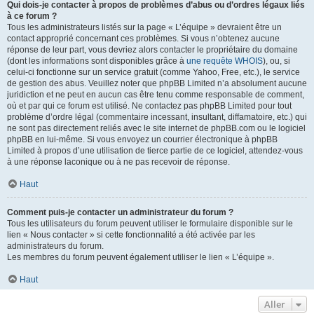
Qui dois-je contacter à propos de problèmes d’abus ou d’ordres légaux liés
à ce forum ?
Tous les administrateurs listés sur la page « L’équipe » devraient être un
contact approprié concernant ces problèmes. Si vous n’obtenez aucune
réponse de leur part, vous devriez alors contacter le propriétaire du domaine
(dont les informations sont disponibles grâce à
une requête WHOIS
), ou, si
celui-ci fonctionne sur un service gratuit (comme Yahoo, Free, etc.), le service
de gestion des abus. Veuillez noter que phpBB Limited n’a absolument aucune
juridiction et ne peut en aucun cas être tenu comme responsable de comment,
où et par qui ce forum est utilisé. Ne contactez pas phpBB Limited pour tout
problème d’ordre légal (commentaire incessant, insultant, diffamatoire, etc.) qui
ne sont pas directement reliés avec le site internet de phpBB.com ou le logiciel
phpBB en lui-même. Si vous envoyez un courrier électronique à phpBB
Limited à propos d’une utilisation de tierce partie de ce logiciel, attendez-vous
à une réponse laconique ou à ne pas recevoir de réponse.
Haut
Comment puis-je contacter un administrateur du forum ?
Tous les utilisateurs du forum peuvent utiliser le formulaire disponible sur le
lien « Nous contacter » si cette fonctionnalité a été activée par les
administrateurs du forum.
Les membres du forum peuvent également utiliser le lien « L’équipe ».
Haut
Aller