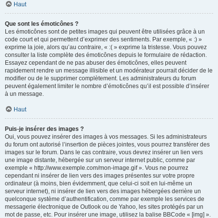
Haut
Que sont les émoticônes ?
Les émoticônes sont de petites images qui peuvent être utilisées grâce à un
code court et qui permettent d’exprimer des sentiments. Par exemple, « :) »
exprime la joie, alors qu’au contraire, « :( » exprime la tristesse. Vous pouvez
consulter la liste complète des émoticônes depuis le formulaire de rédaction.
Essayez cependant de ne pas abuser des émoticônes, elles peuvent
rapidement rendre un message illisible et un modérateur pourrait décider de le
modifier ou de le supprimer complètement. Les administrateurs du forum
peuvent également limiter le nombre d’émoticônes qu’il est possible d’insérer
à un message.
Haut
Puis-je insérer des images ?
Oui, vous pouvez insérer des images à vos messages. Si les administrateurs
du forum ont autorisé l’insertion de pièces jointes, vous pourrez transférer des
images sur le forum. Dans le cas contraire, vous devrez insérer un lien vers
une image distante, hébergée sur un serveur internet public, comme par
exemple « http://www.exemple.com/mon-image.gif ». Vous ne pourrez
cependant ni insérer de lien vers des images présentes sur votre propre
ordinateur (à moins, bien évidemment, que celui-ci soit en lui-même un
serveur internet), ni insérer de lien vers des images hébergées derrière un
quelconque système d’authentification, comme par exemple les services de
messagerie électronique de Outlook ou de Yahoo, les sites protégés par un
mot de passe, etc. Pour insérer une image, utilisez la balise BBCode « [img] ».