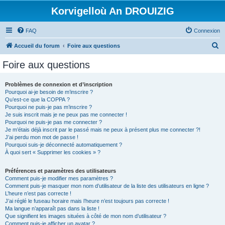
Korvigelloù An DROUIZIG
FAQ
Connexion
R
Accueil du forum
Foire aux questions
e
Foire aux questions
c
h
Problèmes de connexion et d’inscription
Pourquoi ai-je besoin de m’inscrire ?
e
Qu’est-ce que la COPPA ?
r
Pourquoi ne puis-je pas m’inscrire ?
Je suis inscrit mais je ne peux pas me connecter !
c
Pourquoi ne puis-je pas me connecter ?
Je m’étais déjà inscrit par le passé mais ne peux à présent plus me connecter ?!
h
J’ai perdu mon mot de passe !
e
Pourquoi suis-je déconnecté automatiquement ?
À quoi sert « Supprimer les cookies » ?
r
Préférences et paramètres des utilisateurs
Comment puis-je modifier mes paramètres ?
Comment puis-je masquer mon nom d’utilisateur de la liste des utilisateurs en ligne ?
L’heure n’est pas correcte !
J’ai réglé le fuseau horaire mais l’heure n’est toujours pas correcte !
Ma langue n’apparaît pas dans la liste !
Que signifient les images situées à côté de mon nom d’utilisateur ?
Comment puis-je afficher un avatar ?