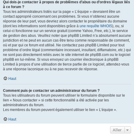
Qui dois-je contacter à propos de problèmes d’abus ou d’ordres légaux liés
à ce forum ?
Tous les administrateurs listés sur la page « L’équipe » devraient être un
contact approprié concernant ces problèmes. Si vous n’obtenez aucune
réponse de leur part, vous devriez alors contacter le propriétaire du domaine
(dont les informations sont disponibles grâce à
une requête WHOIS
), ou, si
celui-ci fonctionne sur un service gratuit (comme Yahoo, Free, etc.), le service
de gestion des abus. Veuillez noter que phpBB Limited n’a absolument aucune
juridiction et ne peut en aucun cas être tenu comme responsable de comment,
où et par qui ce forum est utilisé. Ne contactez pas phpBB Limited pour tout
problème d’ordre légal (commentaire incessant, insultant, diffamatoire, etc.) qui
ne sont pas directement reliés avec le site internet de phpBB.com ou le logiciel
phpBB en lui-même. Si vous envoyez un courrier électronique à phpBB
Limited à propos d’une utilisation de tierce partie de ce logiciel, attendez-vous
à une réponse laconique ou à ne pas recevoir de réponse.
Haut
Comment puis-je contacter un administrateur du forum ?
Tous les utilisateurs du forum peuvent utiliser le formulaire disponible sur le
lien « Nous contacter » si cette fonctionnalité a été activée par les
administrateurs du forum.
Les membres du forum peuvent également utiliser le lien « L’équipe ».
Haut
Aller