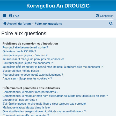
Korvigelloù An DROUIZIG
FAQ
Connexion
R
Accueil du forum
Foire aux questions
e
Foire aux questions
c
h
Problèmes de connexion et d’inscription
Pourquoi ai-je besoin de m’inscrire ?
e
Qu’est-ce que la COPPA ?
r
Pourquoi ne puis-je pas m’inscrire ?
Je suis inscrit mais je ne peux pas me connecter !
c
Pourquoi ne puis-je pas me connecter ?
Je m’étais déjà inscrit par le passé mais ne peux à présent plus me connecter ?!
h
J’ai perdu mon mot de passe !
e
Pourquoi suis-je déconnecté automatiquement ?
À quoi sert « Supprimer les cookies » ?
r
Préférences et paramètres des utilisateurs
Comment puis-je modifier mes paramètres ?
Comment puis-je masquer mon nom d’utilisateur de la liste des utilisateurs en ligne ?
L’heure n’est pas correcte !
J’ai réglé le fuseau horaire mais l’heure n’est toujours pas correcte !
Ma langue n’apparaît pas dans la liste !
Que signifient les images situées à côté de mon nom d’utilisateur ?
Comment puis-je afficher un avatar ?