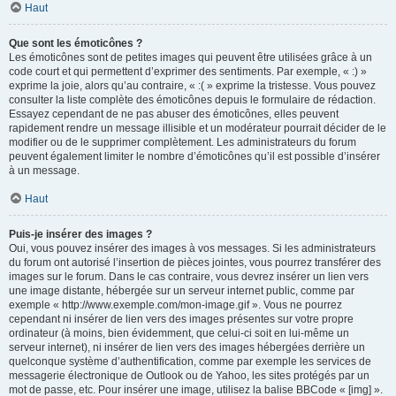
Haut
Que sont les émoticônes ?
Les émoticônes sont de petites images qui peuvent être utilisées grâce à un
code court et qui permettent d’exprimer des sentiments. Par exemple, « :) »
exprime la joie, alors qu’au contraire, « :( » exprime la tristesse. Vous pouvez
consulter la liste complète des émoticônes depuis le formulaire de rédaction.
Essayez cependant de ne pas abuser des émoticônes, elles peuvent
rapidement rendre un message illisible et un modérateur pourrait décider de le
modifier ou de le supprimer complètement. Les administrateurs du forum
peuvent également limiter le nombre d’émoticônes qu’il est possible d’insérer
à un message.
Haut
Puis-je insérer des images ?
Oui, vous pouvez insérer des images à vos messages. Si les administrateurs
du forum ont autorisé l’insertion de pièces jointes, vous pourrez transférer des
images sur le forum. Dans le cas contraire, vous devrez insérer un lien vers
une image distante, hébergée sur un serveur internet public, comme par
exemple « http://www.exemple.com/mon-image.gif ». Vous ne pourrez
cependant ni insérer de lien vers des images présentes sur votre propre
ordinateur (à moins, bien évidemment, que celui-ci soit en lui-même un
serveur internet), ni insérer de lien vers des images hébergées derrière un
quelconque système d’authentification, comme par exemple les services de
messagerie électronique de Outlook ou de Yahoo, les sites protégés par un
mot de passe, etc. Pour insérer une image, utilisez la balise BBCode « [img] ».