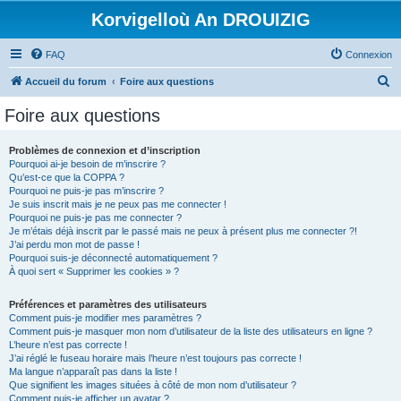
Korvigelloù An DROUIZIG
FAQ
Connexion
R
Accueil du forum
Foire aux questions
e
Foire aux questions
c
h
Problèmes de connexion et d’inscription
Pourquoi ai-je besoin de m’inscrire ?
e
Qu’est-ce que la COPPA ?
r
Pourquoi ne puis-je pas m’inscrire ?
Je suis inscrit mais je ne peux pas me connecter !
c
Pourquoi ne puis-je pas me connecter ?
Je m’étais déjà inscrit par le passé mais ne peux à présent plus me connecter ?!
h
J’ai perdu mon mot de passe !
e
Pourquoi suis-je déconnecté automatiquement ?
À quoi sert « Supprimer les cookies » ?
r
Préférences et paramètres des utilisateurs
Comment puis-je modifier mes paramètres ?
Comment puis-je masquer mon nom d’utilisateur de la liste des utilisateurs en ligne ?
L’heure n’est pas correcte !
J’ai réglé le fuseau horaire mais l’heure n’est toujours pas correcte !
Ma langue n’apparaît pas dans la liste !
Que signifient les images situées à côté de mon nom d’utilisateur ?
Comment puis-je afficher un avatar ?