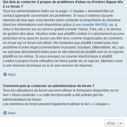
Qui dois-je contacter à propos de problèmes d’abus ou d’ordres légaux liés
à ce forum ?
Tous les administrateurs listés sur la page « L’équipe » devraient être un
contact approprié concernant ces problèmes. Si vous n’obtenez aucune
réponse de leur part, vous devriez alors contacter le propriétaire du domaine
(dont les informations sont disponibles grâce à
une requête WHOIS
), ou, si
celui-ci fonctionne sur un service gratuit (comme Yahoo, Free, etc.), le service
de gestion des abus. Veuillez noter que phpBB Limited n’a absolument aucune
juridiction et ne peut en aucun cas être tenu comme responsable de comment,
où et par qui ce forum est utilisé. Ne contactez pas phpBB Limited pour tout
problème d’ordre légal (commentaire incessant, insultant, diffamatoire, etc.) qui
ne sont pas directement reliés avec le site internet de phpBB.com ou le logiciel
phpBB en lui-même. Si vous envoyez un courrier électronique à phpBB
Limited à propos d’une utilisation de tierce partie de ce logiciel, attendez-vous
à une réponse laconique ou à ne pas recevoir de réponse.
Haut
Comment puis-je contacter un administrateur du forum ?
Tous les utilisateurs du forum peuvent utiliser le formulaire disponible sur le
lien « Nous contacter » si cette fonctionnalité a été activée par les
administrateurs du forum.
Les membres du forum peuvent également utiliser le lien « L’équipe ».
Haut
Aller