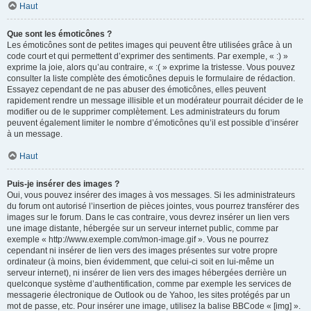
Haut
Que sont les émoticônes ?
Les émoticônes sont de petites images qui peuvent être utilisées grâce à un
code court et qui permettent d’exprimer des sentiments. Par exemple, « :) »
exprime la joie, alors qu’au contraire, « :( » exprime la tristesse. Vous pouvez
consulter la liste complète des émoticônes depuis le formulaire de rédaction.
Essayez cependant de ne pas abuser des émoticônes, elles peuvent
rapidement rendre un message illisible et un modérateur pourrait décider de le
modifier ou de le supprimer complètement. Les administrateurs du forum
peuvent également limiter le nombre d’émoticônes qu’il est possible d’insérer
à un message.
Haut
Puis-je insérer des images ?
Oui, vous pouvez insérer des images à vos messages. Si les administrateurs
du forum ont autorisé l’insertion de pièces jointes, vous pourrez transférer des
images sur le forum. Dans le cas contraire, vous devrez insérer un lien vers
une image distante, hébergée sur un serveur internet public, comme par
exemple « http://www.exemple.com/mon-image.gif ». Vous ne pourrez
cependant ni insérer de lien vers des images présentes sur votre propre
ordinateur (à moins, bien évidemment, que celui-ci soit en lui-même un
serveur internet), ni insérer de lien vers des images hébergées derrière un
quelconque système d’authentification, comme par exemple les services de
messagerie électronique de Outlook ou de Yahoo, les sites protégés par un
mot de passe, etc. Pour insérer une image, utilisez la balise BBCode « [img] ».