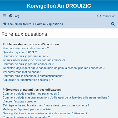
Korvigelloù An DROUIZIG
FAQ
Connexion
R
Accueil du forum
Foire aux questions
e
Foire aux questions
c
h
Problèmes de connexion et d’inscription
Pourquoi ai-je besoin de m’inscrire ?
e
Qu’est-ce que la COPPA ?
r
Pourquoi ne puis-je pas m’inscrire ?
Je suis inscrit mais je ne peux pas me connecter !
c
Pourquoi ne puis-je pas me connecter ?
Je m’étais déjà inscrit par le passé mais ne peux à présent plus me connecter ?!
h
J’ai perdu mon mot de passe !
e
Pourquoi suis-je déconnecté automatiquement ?
À quoi sert « Supprimer les cookies » ?
r
Préférences et paramètres des utilisateurs
Comment puis-je modifier mes paramètres ?
Comment puis-je masquer mon nom d’utilisateur de la liste des utilisateurs en ligne ?
L’heure n’est pas correcte !
J’ai réglé le fuseau horaire mais l’heure n’est toujours pas correcte !
Ma langue n’apparaît pas dans la liste !
Que signifient les images situées à côté de mon nom d’utilisateur ?
Comment puis-je afficher un avatar ?