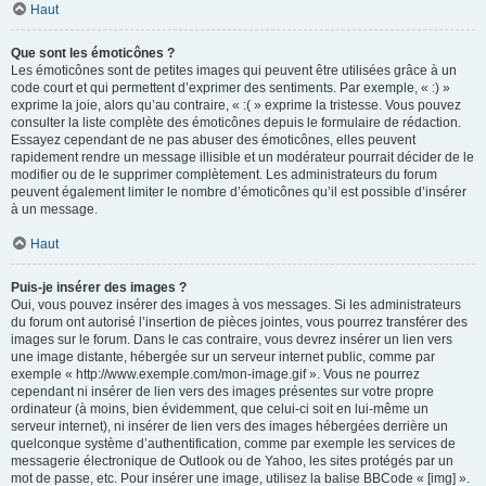
Haut
Que sont les émoticônes ?
Les émoticônes sont de petites images qui peuvent être utilisées grâce à un
code court et qui permettent d’exprimer des sentiments. Par exemple, « :) »
exprime la joie, alors qu’au contraire, « :( » exprime la tristesse. Vous pouvez
consulter la liste complète des émoticônes depuis le formulaire de rédaction.
Essayez cependant de ne pas abuser des émoticônes, elles peuvent
rapidement rendre un message illisible et un modérateur pourrait décider de le
modifier ou de le supprimer complètement. Les administrateurs du forum
peuvent également limiter le nombre d’émoticônes qu’il est possible d’insérer
à un message.
Haut
Puis-je insérer des images ?
Oui, vous pouvez insérer des images à vos messages. Si les administrateurs
du forum ont autorisé l’insertion de pièces jointes, vous pourrez transférer des
images sur le forum. Dans le cas contraire, vous devrez insérer un lien vers
une image distante, hébergée sur un serveur internet public, comme par
exemple « http://www.exemple.com/mon-image.gif ». Vous ne pourrez
cependant ni insérer de lien vers des images présentes sur votre propre
ordinateur (à moins, bien évidemment, que celui-ci soit en lui-même un
serveur internet), ni insérer de lien vers des images hébergées derrière un
quelconque système d’authentification, comme par exemple les services de
messagerie électronique de Outlook ou de Yahoo, les sites protégés par un
mot de passe, etc. Pour insérer une image, utilisez la balise BBCode « [img] ».