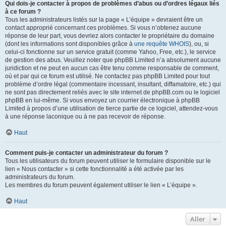
Qui dois-je contacter à propos de problèmes d’abus ou d’ordres légaux liés
à ce forum ?
Tous les administrateurs listés sur la page « L’équipe » devraient être un
contact approprié concernant ces problèmes. Si vous n’obtenez aucune
réponse de leur part, vous devriez alors contacter le propriétaire du domaine
(dont les informations sont disponibles grâce à
une requête WHOIS
), ou, si
celui-ci fonctionne sur un service gratuit (comme Yahoo, Free, etc.), le service
de gestion des abus. Veuillez noter que phpBB Limited n’a absolument aucune
juridiction et ne peut en aucun cas être tenu comme responsable de comment,
où et par qui ce forum est utilisé. Ne contactez pas phpBB Limited pour tout
problème d’ordre légal (commentaire incessant, insultant, diffamatoire, etc.) qui
ne sont pas directement reliés avec le site internet de phpBB.com ou le logiciel
phpBB en lui-même. Si vous envoyez un courrier électronique à phpBB
Limited à propos d’une utilisation de tierce partie de ce logiciel, attendez-vous
à une réponse laconique ou à ne pas recevoir de réponse.
Haut
Comment puis-je contacter un administrateur du forum ?
Tous les utilisateurs du forum peuvent utiliser le formulaire disponible sur le
lien « Nous contacter » si cette fonctionnalité a été activée par les
administrateurs du forum.
Les membres du forum peuvent également utiliser le lien « L’équipe ».
Haut
Aller