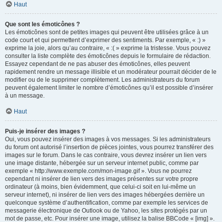
Haut
Que sont les émoticônes ?
Les émoticônes sont de petites images qui peuvent être utilisées grâce à un
code court et qui permettent d’exprimer des sentiments. Par exemple, « :) »
exprime la joie, alors qu’au contraire, « :( » exprime la tristesse. Vous pouvez
consulter la liste complète des émoticônes depuis le formulaire de rédaction.
Essayez cependant de ne pas abuser des émoticônes, elles peuvent
rapidement rendre un message illisible et un modérateur pourrait décider de le
modifier ou de le supprimer complètement. Les administrateurs du forum
peuvent également limiter le nombre d’émoticônes qu’il est possible d’insérer
à un message.
Haut
Puis-je insérer des images ?
Oui, vous pouvez insérer des images à vos messages. Si les administrateurs
du forum ont autorisé l’insertion de pièces jointes, vous pourrez transférer des
images sur le forum. Dans le cas contraire, vous devrez insérer un lien vers
une image distante, hébergée sur un serveur internet public, comme par
exemple « http://www.exemple.com/mon-image.gif ». Vous ne pourrez
cependant ni insérer de lien vers des images présentes sur votre propre
ordinateur (à moins, bien évidemment, que celui-ci soit en lui-même un
serveur internet), ni insérer de lien vers des images hébergées derrière un
quelconque système d’authentification, comme par exemple les services de
messagerie électronique de Outlook ou de Yahoo, les sites protégés par un
mot de passe, etc. Pour insérer une image, utilisez la balise BBCode « [img] ».