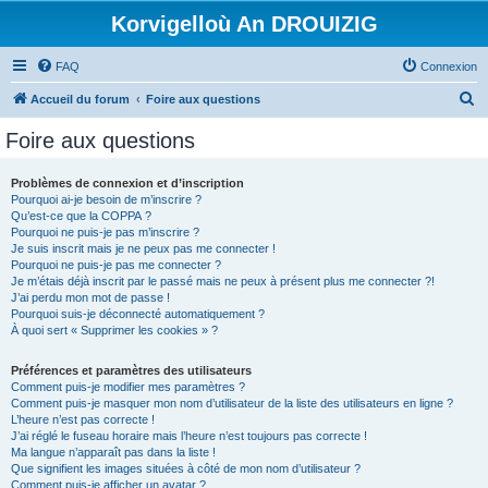
Korvigelloù An DROUIZIG
FAQ
Connexion
R
Accueil du forum
Foire aux questions
e
Foire aux questions
c
h
Problèmes de connexion et d’inscription
Pourquoi ai-je besoin de m’inscrire ?
e
Qu’est-ce que la COPPA ?
r
Pourquoi ne puis-je pas m’inscrire ?
Je suis inscrit mais je ne peux pas me connecter !
c
Pourquoi ne puis-je pas me connecter ?
Je m’étais déjà inscrit par le passé mais ne peux à présent plus me connecter ?!
h
J’ai perdu mon mot de passe !
e
Pourquoi suis-je déconnecté automatiquement ?
À quoi sert « Supprimer les cookies » ?
r
Préférences et paramètres des utilisateurs
Comment puis-je modifier mes paramètres ?
Comment puis-je masquer mon nom d’utilisateur de la liste des utilisateurs en ligne ?
L’heure n’est pas correcte !
J’ai réglé le fuseau horaire mais l’heure n’est toujours pas correcte !
Ma langue n’apparaît pas dans la liste !
Que signifient les images situées à côté de mon nom d’utilisateur ?
Comment puis-je afficher un avatar ?