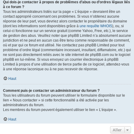
Qui dois-je contacter à propos de problèmes d’abus ou d’ordres légaux liés
à ce forum ?
Tous les administrateurs listés sur la page « L’équipe » devraient être un
contact approprié concernant ces problèmes. Si vous n’obtenez aucune
réponse de leur part, vous devriez alors contacter le propriétaire du domaine
(dont les informations sont disponibles grâce à
une requête WHOIS
), ou, si
celui-ci fonctionne sur un service gratuit (comme Yahoo, Free, etc.), le service
de gestion des abus. Veuillez noter que phpBB Limited n’a absolument aucune
juridiction et ne peut en aucun cas être tenu comme responsable de comment,
où et par qui ce forum est utilisé. Ne contactez pas phpBB Limited pour tout
problème d’ordre légal (commentaire incessant, insultant, diffamatoire, etc.) qui
ne sont pas directement reliés avec le site internet de phpBB.com ou le logiciel
phpBB en lui-même. Si vous envoyez un courrier électronique à phpBB
Limited à propos d’une utilisation de tierce partie de ce logiciel, attendez-vous
à une réponse laconique ou à ne pas recevoir de réponse.
Haut
Comment puis-je contacter un administrateur du forum ?
Tous les utilisateurs du forum peuvent utiliser le formulaire disponible sur le
lien « Nous contacter » si cette fonctionnalité a été activée par les
administrateurs du forum.
Les membres du forum peuvent également utiliser le lien « L’équipe ».
Haut
Aller