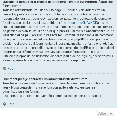
Qui dois-je contacter à propos de problèmes d’abus ou d’ordres légaux liés
à ce forum ?
Tous les administrateurs listés sur la page « L’équipe » devraient être un
contact approprié concernant ces problèmes. Si vous n’obtenez aucune
réponse de leur part, vous devriez alors contacter le propriétaire du domaine
(dont les informations sont disponibles grâce à
une requête WHOIS
), ou, si
celui-ci fonctionne sur un service gratuit (comme Yahoo, Free, etc.), le service
de gestion des abus. Veuillez noter que phpBB Limited n’a absolument aucune
juridiction et ne peut en aucun cas être tenu comme responsable de comment,
où et par qui ce forum est utilisé. Ne contactez pas phpBB Limited pour tout
problème d’ordre légal (commentaire incessant, insultant, diffamatoire, etc.) qui
ne sont pas directement reliés avec le site internet de phpBB.com ou le logiciel
phpBB en lui-même. Si vous envoyez un courrier électronique à phpBB
Limited à propos d’une utilisation de tierce partie de ce logiciel, attendez-vous
à une réponse laconique ou à ne pas recevoir de réponse.
Haut
Comment puis-je contacter un administrateur du forum ?
Tous les utilisateurs du forum peuvent utiliser le formulaire disponible sur le
lien « Nous contacter » si cette fonctionnalité a été activée par les
administrateurs du forum.
Les membres du forum peuvent également utiliser le lien « L’équipe ».
Haut
Aller