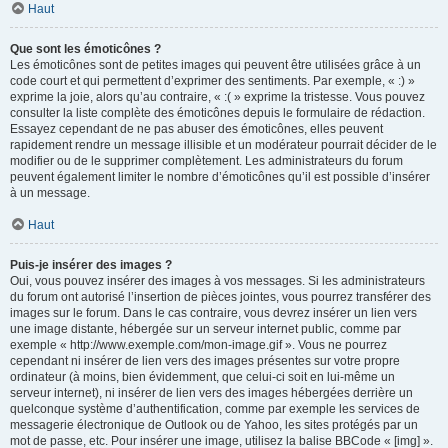
Haut
Que sont les émoticônes ?
Les émoticônes sont de petites images qui peuvent être utilisées grâce à un
code court et qui permettent d’exprimer des sentiments. Par exemple, « :) »
exprime la joie, alors qu’au contraire, « :( » exprime la tristesse. Vous pouvez
consulter la liste complète des émoticônes depuis le formulaire de rédaction.
Essayez cependant de ne pas abuser des émoticônes, elles peuvent
rapidement rendre un message illisible et un modérateur pourrait décider de le
modifier ou de le supprimer complètement. Les administrateurs du forum
peuvent également limiter le nombre d’émoticônes qu’il est possible d’insérer
à un message.
Haut
Puis-je insérer des images ?
Oui, vous pouvez insérer des images à vos messages. Si les administrateurs
du forum ont autorisé l’insertion de pièces jointes, vous pourrez transférer des
images sur le forum. Dans le cas contraire, vous devrez insérer un lien vers
une image distante, hébergée sur un serveur internet public, comme par
exemple « http://www.exemple.com/mon-image.gif ». Vous ne pourrez
cependant ni insérer de lien vers des images présentes sur votre propre
ordinateur (à moins, bien évidemment, que celui-ci soit en lui-même un
serveur internet), ni insérer de lien vers des images hébergées derrière un
quelconque système d’authentification, comme par exemple les services de
messagerie électronique de Outlook ou de Yahoo, les sites protégés par un
mot de passe, etc. Pour insérer une image, utilisez la balise BBCode « [img] ».