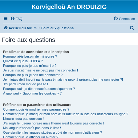
Korvigelloù An DROUIZIG
FAQ
Connexion
R
Accueil du forum
Foire aux questions
e
Foire aux questions
c
h
Problèmes de connexion et d’inscription
Pourquoi ai-je besoin de m’inscrire ?
e
Qu’est-ce que la COPPA ?
r
Pourquoi ne puis-je pas m’inscrire ?
Je suis inscrit mais je ne peux pas me connecter !
c
Pourquoi ne puis-je pas me connecter ?
Je m’étais déjà inscrit par le passé mais ne peux à présent plus me connecter ?!
h
J’ai perdu mon mot de passe !
e
Pourquoi suis-je déconnecté automatiquement ?
À quoi sert « Supprimer les cookies » ?
r
Préférences et paramètres des utilisateurs
Comment puis-je modifier mes paramètres ?
Comment puis-je masquer mon nom d’utilisateur de la liste des utilisateurs en ligne ?
L’heure n’est pas correcte !
J’ai réglé le fuseau horaire mais l’heure n’est toujours pas correcte !
Ma langue n’apparaît pas dans la liste !
Que signifient les images situées à côté de mon nom d’utilisateur ?
Comment puis-je afficher un avatar ?