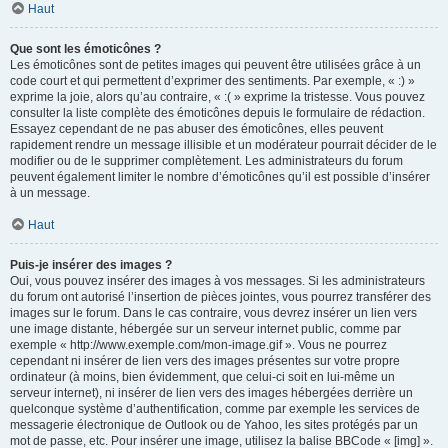
Haut
Que sont les émoticônes ?
Les émoticônes sont de petites images qui peuvent être utilisées grâce à un
code court et qui permettent d’exprimer des sentiments. Par exemple, « :) »
exprime la joie, alors qu’au contraire, « :( » exprime la tristesse. Vous pouvez
consulter la liste complète des émoticônes depuis le formulaire de rédaction.
Essayez cependant de ne pas abuser des émoticônes, elles peuvent
rapidement rendre un message illisible et un modérateur pourrait décider de le
modifier ou de le supprimer complètement. Les administrateurs du forum
peuvent également limiter le nombre d’émoticônes qu’il est possible d’insérer
à un message.
Haut
Puis-je insérer des images ?
Oui, vous pouvez insérer des images à vos messages. Si les administrateurs
du forum ont autorisé l’insertion de pièces jointes, vous pourrez transférer des
images sur le forum. Dans le cas contraire, vous devrez insérer un lien vers
une image distante, hébergée sur un serveur internet public, comme par
exemple « http://www.exemple.com/mon-image.gif ». Vous ne pourrez
cependant ni insérer de lien vers des images présentes sur votre propre
ordinateur (à moins, bien évidemment, que celui-ci soit en lui-même un
serveur internet), ni insérer de lien vers des images hébergées derrière un
quelconque système d’authentification, comme par exemple les services de
messagerie électronique de Outlook ou de Yahoo, les sites protégés par un
mot de passe, etc. Pour insérer une image, utilisez la balise BBCode « [img] ».