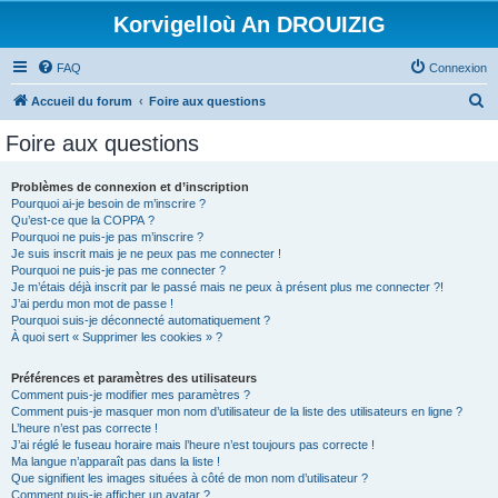
Korvigelloù An DROUIZIG
FAQ
Connexion
R
Accueil du forum
Foire aux questions
e
Foire aux questions
c
h
Problèmes de connexion et d’inscription
Pourquoi ai-je besoin de m’inscrire ?
e
Qu’est-ce que la COPPA ?
r
Pourquoi ne puis-je pas m’inscrire ?
Je suis inscrit mais je ne peux pas me connecter !
c
Pourquoi ne puis-je pas me connecter ?
Je m’étais déjà inscrit par le passé mais ne peux à présent plus me connecter ?!
h
J’ai perdu mon mot de passe !
e
Pourquoi suis-je déconnecté automatiquement ?
À quoi sert « Supprimer les cookies » ?
r
Préférences et paramètres des utilisateurs
Comment puis-je modifier mes paramètres ?
Comment puis-je masquer mon nom d’utilisateur de la liste des utilisateurs en ligne ?
L’heure n’est pas correcte !
J’ai réglé le fuseau horaire mais l’heure n’est toujours pas correcte !
Ma langue n’apparaît pas dans la liste !
Que signifient les images situées à côté de mon nom d’utilisateur ?
Comment puis-je afficher un avatar ?