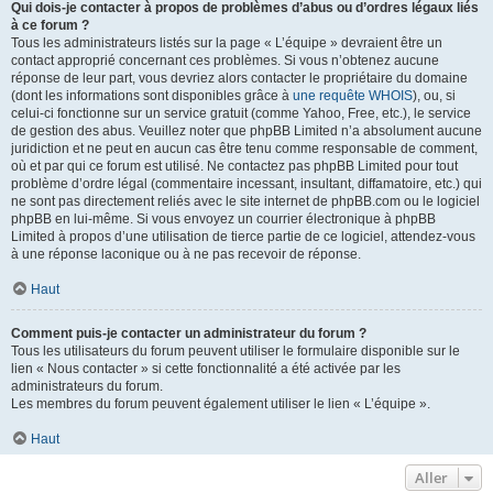
Qui dois-je contacter à propos de problèmes d’abus ou d’ordres légaux liés
à ce forum ?
Tous les administrateurs listés sur la page « L’équipe » devraient être un
contact approprié concernant ces problèmes. Si vous n’obtenez aucune
réponse de leur part, vous devriez alors contacter le propriétaire du domaine
(dont les informations sont disponibles grâce à
une requête WHOIS
), ou, si
celui-ci fonctionne sur un service gratuit (comme Yahoo, Free, etc.), le service
de gestion des abus. Veuillez noter que phpBB Limited n’a absolument aucune
juridiction et ne peut en aucun cas être tenu comme responsable de comment,
où et par qui ce forum est utilisé. Ne contactez pas phpBB Limited pour tout
problème d’ordre légal (commentaire incessant, insultant, diffamatoire, etc.) qui
ne sont pas directement reliés avec le site internet de phpBB.com ou le logiciel
phpBB en lui-même. Si vous envoyez un courrier électronique à phpBB
Limited à propos d’une utilisation de tierce partie de ce logiciel, attendez-vous
à une réponse laconique ou à ne pas recevoir de réponse.
Haut
Comment puis-je contacter un administrateur du forum ?
Tous les utilisateurs du forum peuvent utiliser le formulaire disponible sur le
lien « Nous contacter » si cette fonctionnalité a été activée par les
administrateurs du forum.
Les membres du forum peuvent également utiliser le lien « L’équipe ».
Haut
Aller