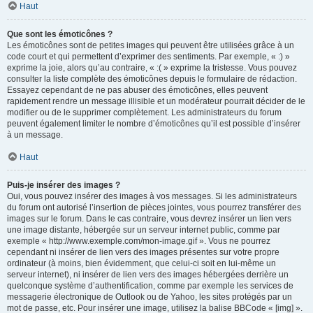
Haut
Que sont les émoticônes ?
Les émoticônes sont de petites images qui peuvent être utilisées grâce à un
code court et qui permettent d’exprimer des sentiments. Par exemple, « :) »
exprime la joie, alors qu’au contraire, « :( » exprime la tristesse. Vous pouvez
consulter la liste complète des émoticônes depuis le formulaire de rédaction.
Essayez cependant de ne pas abuser des émoticônes, elles peuvent
rapidement rendre un message illisible et un modérateur pourrait décider de le
modifier ou de le supprimer complètement. Les administrateurs du forum
peuvent également limiter le nombre d’émoticônes qu’il est possible d’insérer
à un message.
Haut
Puis-je insérer des images ?
Oui, vous pouvez insérer des images à vos messages. Si les administrateurs
du forum ont autorisé l’insertion de pièces jointes, vous pourrez transférer des
images sur le forum. Dans le cas contraire, vous devrez insérer un lien vers
une image distante, hébergée sur un serveur internet public, comme par
exemple « http://www.exemple.com/mon-image.gif ». Vous ne pourrez
cependant ni insérer de lien vers des images présentes sur votre propre
ordinateur (à moins, bien évidemment, que celui-ci soit en lui-même un
serveur internet), ni insérer de lien vers des images hébergées derrière un
quelconque système d’authentification, comme par exemple les services de
messagerie électronique de Outlook ou de Yahoo, les sites protégés par un
mot de passe, etc. Pour insérer une image, utilisez la balise BBCode « [img] ».