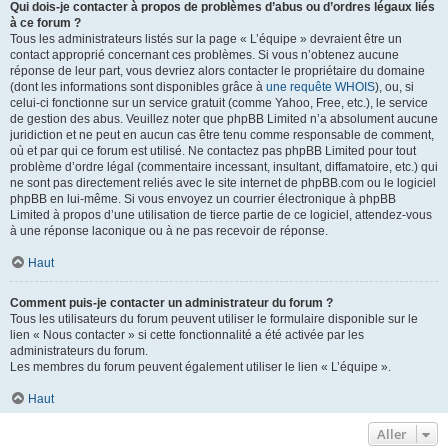
Qui dois-je contacter à propos de problèmes d’abus ou d’ordres légaux liés
à ce forum ?
Tous les administrateurs listés sur la page « L’équipe » devraient être un
contact approprié concernant ces problèmes. Si vous n’obtenez aucune
réponse de leur part, vous devriez alors contacter le propriétaire du domaine
(dont les informations sont disponibles grâce à
une requête WHOIS
), ou, si
celui-ci fonctionne sur un service gratuit (comme Yahoo, Free, etc.), le service
de gestion des abus. Veuillez noter que phpBB Limited n’a absolument aucune
juridiction et ne peut en aucun cas être tenu comme responsable de comment,
où et par qui ce forum est utilisé. Ne contactez pas phpBB Limited pour tout
problème d’ordre légal (commentaire incessant, insultant, diffamatoire, etc.) qui
ne sont pas directement reliés avec le site internet de phpBB.com ou le logiciel
phpBB en lui-même. Si vous envoyez un courrier électronique à phpBB
Limited à propos d’une utilisation de tierce partie de ce logiciel, attendez-vous
à une réponse laconique ou à ne pas recevoir de réponse.
Haut
Comment puis-je contacter un administrateur du forum ?
Tous les utilisateurs du forum peuvent utiliser le formulaire disponible sur le
lien « Nous contacter » si cette fonctionnalité a été activée par les
administrateurs du forum.
Les membres du forum peuvent également utiliser le lien « L’équipe ».
Haut
Aller