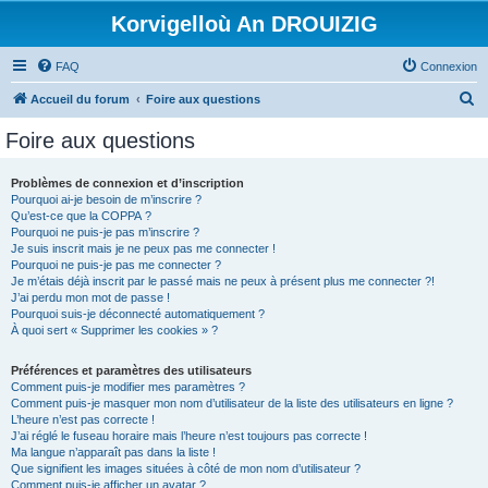
Korvigelloù An DROUIZIG
FAQ
Connexion
R
Accueil du forum
Foire aux questions
e
Foire aux questions
c
h
Problèmes de connexion et d’inscription
Pourquoi ai-je besoin de m’inscrire ?
e
Qu’est-ce que la COPPA ?
r
Pourquoi ne puis-je pas m’inscrire ?
Je suis inscrit mais je ne peux pas me connecter !
c
Pourquoi ne puis-je pas me connecter ?
Je m’étais déjà inscrit par le passé mais ne peux à présent plus me connecter ?!
h
J’ai perdu mon mot de passe !
e
Pourquoi suis-je déconnecté automatiquement ?
À quoi sert « Supprimer les cookies » ?
r
Préférences et paramètres des utilisateurs
Comment puis-je modifier mes paramètres ?
Comment puis-je masquer mon nom d’utilisateur de la liste des utilisateurs en ligne ?
L’heure n’est pas correcte !
J’ai réglé le fuseau horaire mais l’heure n’est toujours pas correcte !
Ma langue n’apparaît pas dans la liste !
Que signifient les images situées à côté de mon nom d’utilisateur ?
Comment puis-je afficher un avatar ?