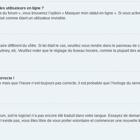
s utilisateurs en ligne ?
s du forum », vous trouverez l’option « Masquer mon statut en ligne ». Si vous activ
é comme étant un utilisateur invisible.
aire différent du vôtre. Si tel était le cas, veuillez vous rendre dans le panneau de co
ey, etc. Veuillez noter que le réglage du fuseau horaire, comme la plupart des autr
orrecte !
 mais que l’heure n’est toujours pas correcte, il est probable que l’horloge du serve
orum, soit le logiciel n’a pas encore été traduit dans votre langue. Essayez de deman
 n’existe pas, vous êtes libre de vous porter volontaire et commencer une nouvelle t