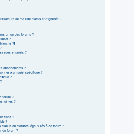
lisateurs de ma liste d’amis et d’ignorés ?
ans un ou des forums ?
sultat ?
blanche ?!
?
ssages et sujets ?
t les abonnements ?
onner à un sujet spécifique ?
ifique ?
 ?
ce forum ?
s jointes ?
cussions ?
ible ?
 d’abus ou d’ordres légaux liés à ce forum ?
r du forum ?