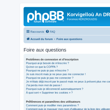
Korvigelloù An D
Foromoù KERZROUIZIG
Raccourcis
FAQ
Accueil du forum
Foire aux questions
Foire aux questions
Problèmes de connexion et d’inscription
Pourquoi ai-je besoin de m’inscrire ?
Qu’est-ce que la COPPA ?
Pourquoi ne puis-je pas m’inscrire ?
Je suis inscrit mais je ne peux pas me connecter !
Pourquoi ne puis-je pas me connecter ?
Je m’étais déjà inscrit par le passé mais ne peux à présent plus me co
J’ai perdu mon mot de passe !
Pourquoi suis-je déconnecté automatiquement ?
À quoi sert « Supprimer les cookies » ?
Préférences et paramètres des utilisateurs
Comment puis-je modifier mes paramètres ?
Comment puis-je masquer mon nom d’utilisateur de la liste des utilisate