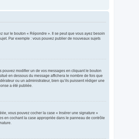
ez sur le bouton « Répondre ». Il se peut que vous ayez besoin
 sujet. Par exemple : vous pouvez publier de nouveaux sujets
s pouvez modifier un de vos messages en cliquant le bouton
e situé en dessous du message affichera le nombre de fois que
modérateur ou un administrateur, bien qu’ils puissent rédiger une
ponse a été publiée.
réée, vous pouvez cocher la case « Insérer une signature »
ages en cochant la case appropriée dans le panneau de contrôle
gnature.