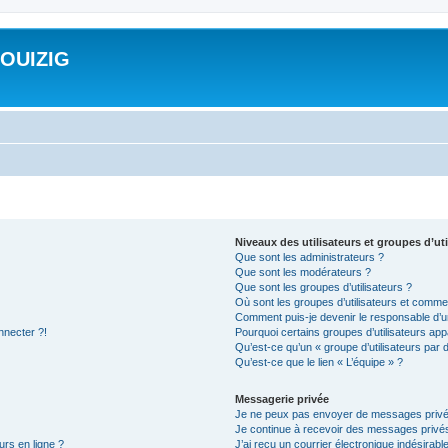
ROUIZIG
Niveaux des utilisateurs et groupes d’uti
Que sont les administrateurs ?
Que sont les modérateurs ?
Que sont les groupes d’utilisateurs ?
Où sont les groupes d’utilisateurs et commen
Comment puis-je devenir le responsable d’un
nnecter ?!
Pourquoi certains groupes d’utilisateurs app
Qu’est-ce qu’un « groupe d’utilisateurs par 
Qu’est-ce que le lien « L’équipe » ?
Messagerie privée
Je ne peux pas envoyer de messages privé
Je continue à recevoir des messages privés 
urs en ligne ?
J’ai reçu un courrier électronique indésirabl