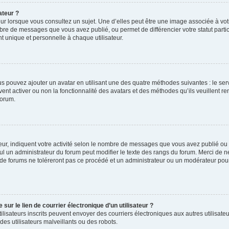
ateur ?
ur lorsque vous consultez un sujet. Une d’elles peut être une image associée à vo
mbre de messages que vous avez publié, ou permet de différencier votre statut parti
 unique et personnelle à chaque utilisateur.
ous pouvez ajouter un avatar en utilisant une des quatre méthodes suivantes : le serv
ent activer ou non la fonctionnalité des avatars et des méthodes qu’ils veuillent ren
forum.
ur, indiquent votre activité selon le nombre de messages que vous avez publié ou id
eul un administrateur du forum peut modifier le texte des rangs du forum. Merci de 
de forums ne toléreront pas ce procédé et un administrateur ou un modérateur pou
ur le lien de courrier électronique d’un utilisateur ?
s utilisateurs inscrits peuvent envoyer des courriers électroniques aux autres utili
es utilisateurs malveillants ou des robots.