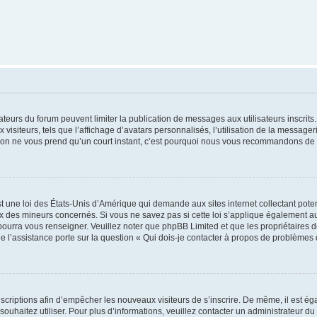
trateurs du forum peuvent limiter la publication de messages aux utilisateurs inscri
visiteurs, tels que l’affichage d’avatars personnalisés, l’utilisation de la messager
ription ne vous prend qu’un court instant, c’est pourquoi nous vous recommandons de l
t une loi des États-Unis d’Amérique qui demande aux sites internet collectant pot
 des mineurs concernés. Si vous ne savez pas si cette loi s’applique également au
 pourra vous renseigner. Veuillez noter que phpBB Limited et que les propriétaires
ue l’assistance porte sur la question « Qui dois-je contacter à propos de problèmes 
inscriptions afin d’empêcher les nouveaux visiteurs de s’inscrire. De même, il est é
s souhaitez utiliser. Pour plus d’informations, veuillez contacter un administrateur du