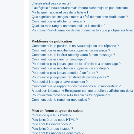
L’heure n’est pas correcte !
J’ai réglé le fuseau horaire mais l’heure n’est toujours pas correcte !
Ma langue n’apparaît pas dans la liste !
Que signifient les images situées à côté de mon nom d’utilisateur ?
Comment puis-je afficher un avatar ?
Quel est mon rang et comment puis-je le modifier ?
Pourquoi m’est-il demandé de me connecter lorsque je clique sur le lien 
Problèmes de publication
Comment puis-je publier un nouveau sujet ou une réponse ?
Comment puis-je modifier ou supprimer un message ?
Comment puis-je insérer une signature à mon message ?
Comment puis-je créer un sondage ?
Pourquoi ne puis-je pas ajouter plus d’options à un sondage ?
Comment puis-je modifier ou supprimer un sondage ?
Pourquoi ne puis-je pas accéder à un forum ?
Pourquoi ne puis-je pas transférer de pièces jointes ?
Pourquoi ai-je reçu un avertissement ?
Comment puis-je rapporter des messages à un modérateur ?
À quoi sert le bouton « Enregistrer comme brouillon » affiché lors de la 
Pourquoi mon message a-t-il besoin d’être approuvé ?
Comment puis-je remonter mes sujets ?
Mise en forme et types de sujets
Qu’est-ce que le BBCode ?
Puis-je insérer du code HTML ?
Que sont les émoticônes ?
Puis-je insérer des images ?
Que sont les annonces générales ?