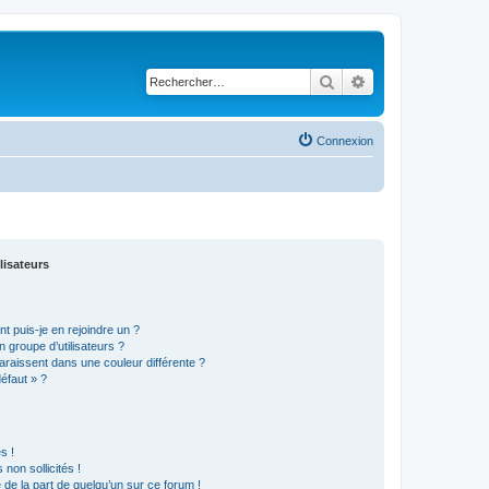
Rechercher
Recherche avancé
Connexion
lisateurs
t puis-je en rejoindre un ?
 groupe d’utilisateurs ?
araissent dans une couleur différente ?
défaut » ?
s !
non sollicités !
e de la part de quelqu’un sur ce forum !