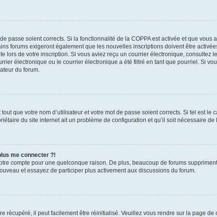
t de passe soient corrects. Si la fonctionnalité de la COPPA est activée et que vous 
ains forums exigeront également que les nouvelles inscriptions doivent être activée
te lors de votre inscription. Si vous aviez reçu un courrier électronique, consultez l
r électronique ou le courrier électronique a été filtré en tant que pourriel. Si vo
rateur du forum.
out que votre nom d’utilisateur et votre mot de passe soient corrects. Si tel est le
iétaire du site internet ait un problème de configuration et qu’il soit nécessaire de l
 plus me connecter ?!
votre compte pour une quelconque raison. De plus, beaucoup de forums suppriment pér
 nouveau et essayez de participer plus activement aux discussions du forum.
 récupéré, il peut facilement être réinitialisé. Veuillez vous rendre sur la page de