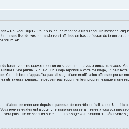
outon « Nouveau sujet ». Pour publier une réponse à un sujet ou un message, cliqu
 forum, une liste de vos permissions est affichée en bas de l’écran du forum ou du
ce forum, etc.
r du forum, vous ne pouvez modifier ou supprimer que vos propres messages. Vou
 initial ait été publié. Si quelqu’un a déjà répondu à votre message, un petit text
ion. Ce petit texte n’apparaîtra pas s’il s’agit d’une modification effectuée par un 
ue les utilisateurs normaux ne peuvent pas supprimer leur propre message si une ré
ut d’abord en créer une depuis le panneau de contrôle de l’utilisateur. Une fois c
ure. Vous pouvez également ajouter une signature qui sera insérée à tous vos mess
 vous sera plus utile de spécifier sur chaque message votre souhait d’insérer votre si