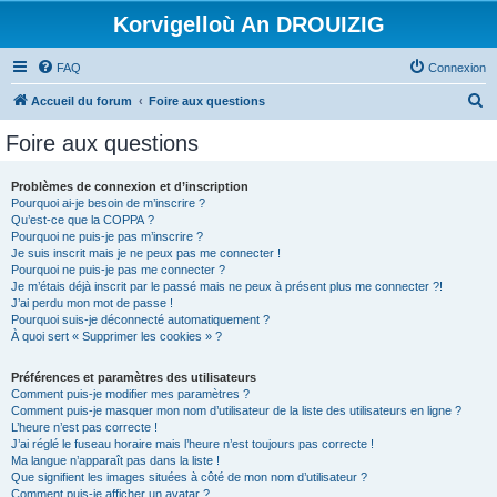
Korvigelloù An DROUIZIG
FAQ
Connexion
R
Accueil du forum
Foire aux questions
e
Foire aux questions
c
h
Problèmes de connexion et d’inscription
Pourquoi ai-je besoin de m’inscrire ?
e
Qu’est-ce que la COPPA ?
r
Pourquoi ne puis-je pas m’inscrire ?
Je suis inscrit mais je ne peux pas me connecter !
c
Pourquoi ne puis-je pas me connecter ?
Je m’étais déjà inscrit par le passé mais ne peux à présent plus me connecter ?!
h
J’ai perdu mon mot de passe !
e
Pourquoi suis-je déconnecté automatiquement ?
À quoi sert « Supprimer les cookies » ?
r
Préférences et paramètres des utilisateurs
Comment puis-je modifier mes paramètres ?
Comment puis-je masquer mon nom d’utilisateur de la liste des utilisateurs en ligne ?
L’heure n’est pas correcte !
J’ai réglé le fuseau horaire mais l’heure n’est toujours pas correcte !
Ma langue n’apparaît pas dans la liste !
Que signifient les images situées à côté de mon nom d’utilisateur ?
Comment puis-je afficher un avatar ?