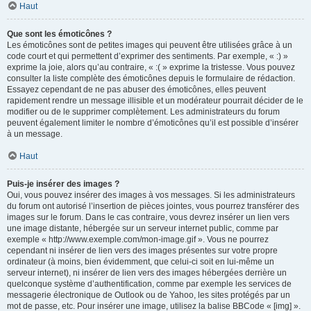
Haut
Que sont les émoticônes ?
Les émoticônes sont de petites images qui peuvent être utilisées grâce à un
code court et qui permettent d’exprimer des sentiments. Par exemple, « :) »
exprime la joie, alors qu’au contraire, « :( » exprime la tristesse. Vous pouvez
consulter la liste complète des émoticônes depuis le formulaire de rédaction.
Essayez cependant de ne pas abuser des émoticônes, elles peuvent
rapidement rendre un message illisible et un modérateur pourrait décider de le
modifier ou de le supprimer complètement. Les administrateurs du forum
peuvent également limiter le nombre d’émoticônes qu’il est possible d’insérer
à un message.
Haut
Puis-je insérer des images ?
Oui, vous pouvez insérer des images à vos messages. Si les administrateurs
du forum ont autorisé l’insertion de pièces jointes, vous pourrez transférer des
images sur le forum. Dans le cas contraire, vous devrez insérer un lien vers
une image distante, hébergée sur un serveur internet public, comme par
exemple « http://www.exemple.com/mon-image.gif ». Vous ne pourrez
cependant ni insérer de lien vers des images présentes sur votre propre
ordinateur (à moins, bien évidemment, que celui-ci soit en lui-même un
serveur internet), ni insérer de lien vers des images hébergées derrière un
quelconque système d’authentification, comme par exemple les services de
messagerie électronique de Outlook ou de Yahoo, les sites protégés par un
mot de passe, etc. Pour insérer une image, utilisez la balise BBCode « [img] ».