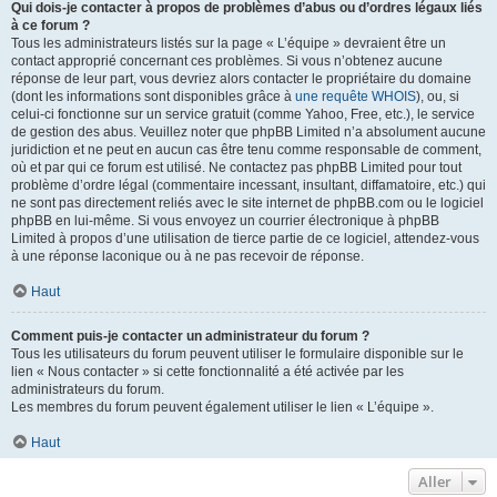
Qui dois-je contacter à propos de problèmes d’abus ou d’ordres légaux liés
à ce forum ?
Tous les administrateurs listés sur la page « L’équipe » devraient être un
contact approprié concernant ces problèmes. Si vous n’obtenez aucune
réponse de leur part, vous devriez alors contacter le propriétaire du domaine
(dont les informations sont disponibles grâce à
une requête WHOIS
), ou, si
celui-ci fonctionne sur un service gratuit (comme Yahoo, Free, etc.), le service
de gestion des abus. Veuillez noter que phpBB Limited n’a absolument aucune
juridiction et ne peut en aucun cas être tenu comme responsable de comment,
où et par qui ce forum est utilisé. Ne contactez pas phpBB Limited pour tout
problème d’ordre légal (commentaire incessant, insultant, diffamatoire, etc.) qui
ne sont pas directement reliés avec le site internet de phpBB.com ou le logiciel
phpBB en lui-même. Si vous envoyez un courrier électronique à phpBB
Limited à propos d’une utilisation de tierce partie de ce logiciel, attendez-vous
à une réponse laconique ou à ne pas recevoir de réponse.
Haut
Comment puis-je contacter un administrateur du forum ?
Tous les utilisateurs du forum peuvent utiliser le formulaire disponible sur le
lien « Nous contacter » si cette fonctionnalité a été activée par les
administrateurs du forum.
Les membres du forum peuvent également utiliser le lien « L’équipe ».
Haut
Aller