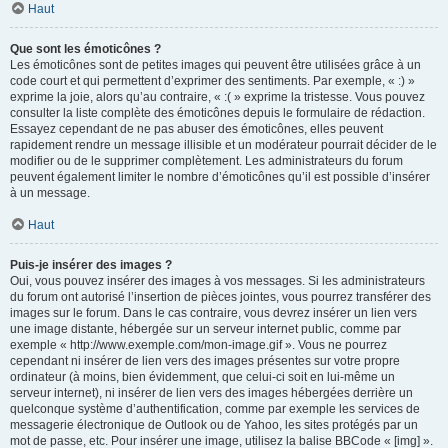
Haut
Que sont les émoticônes ?
Les émoticônes sont de petites images qui peuvent être utilisées grâce à un
code court et qui permettent d’exprimer des sentiments. Par exemple, « :) »
exprime la joie, alors qu’au contraire, « :( » exprime la tristesse. Vous pouvez
consulter la liste complète des émoticônes depuis le formulaire de rédaction.
Essayez cependant de ne pas abuser des émoticônes, elles peuvent
rapidement rendre un message illisible et un modérateur pourrait décider de le
modifier ou de le supprimer complètement. Les administrateurs du forum
peuvent également limiter le nombre d’émoticônes qu’il est possible d’insérer
à un message.
Haut
Puis-je insérer des images ?
Oui, vous pouvez insérer des images à vos messages. Si les administrateurs
du forum ont autorisé l’insertion de pièces jointes, vous pourrez transférer des
images sur le forum. Dans le cas contraire, vous devrez insérer un lien vers
une image distante, hébergée sur un serveur internet public, comme par
exemple « http://www.exemple.com/mon-image.gif ». Vous ne pourrez
cependant ni insérer de lien vers des images présentes sur votre propre
ordinateur (à moins, bien évidemment, que celui-ci soit en lui-même un
serveur internet), ni insérer de lien vers des images hébergées derrière un
quelconque système d’authentification, comme par exemple les services de
messagerie électronique de Outlook ou de Yahoo, les sites protégés par un
mot de passe, etc. Pour insérer une image, utilisez la balise BBCode « [img] ».