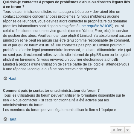
Qui dois-je contacter à propos de problèmes d’abus ou d’ordres légaux liés
à ce forum ?
Tous les administrateurs listés sur la page « L’équipe » devraient être un
contact approprié concernant ces problèmes. Si vous n’obtenez aucune
réponse de leur part, vous devriez alors contacter le propriétaire du domaine
(dont les informations sont disponibles grâce à
une requête WHOIS
), ou, si
celui-ci fonctionne sur un service gratuit (comme Yahoo, Free, etc.), le service
de gestion des abus. Veuillez noter que phpBB Limited n’a absolument aucune
juridiction et ne peut en aucun cas être tenu comme responsable de comment,
où et par qui ce forum est utilisé. Ne contactez pas phpBB Limited pour tout
problème d’ordre légal (commentaire incessant, insultant, diffamatoire, etc.) qui
ne sont pas directement reliés avec le site internet de phpBB.com ou le logiciel
phpBB en lui-même. Si vous envoyez un courrier électronique à phpBB
Limited à propos d’une utilisation de tierce partie de ce logiciel, attendez-vous
à une réponse laconique ou à ne pas recevoir de réponse.
Haut
Comment puis-je contacter un administrateur du forum ?
Tous les utilisateurs du forum peuvent utiliser le formulaire disponible sur le
lien « Nous contacter » si cette fonctionnalité a été activée par les
administrateurs du forum.
Les membres du forum peuvent également utiliser le lien « L’équipe ».
Haut
Aller