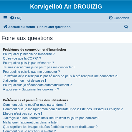
Korvigelloù An DROUIZIG
FAQ
Connexion
R
Accueil du forum
Foire aux questions
e
Foire aux questions
c
h
Problèmes de connexion et d’inscription
Pourquoi ai-je besoin de m’inscrire ?
e
Qu’est-ce que la COPPA ?
r
Pourquoi ne puis-je pas m’inscrire ?
Je suis inscrit mais je ne peux pas me connecter !
c
Pourquoi ne puis-je pas me connecter ?
Je m’étais déjà inscrit par le passé mais ne peux à présent plus me connecter ?!
h
J’ai perdu mon mot de passe !
e
Pourquoi suis-je déconnecté automatiquement ?
À quoi sert « Supprimer les cookies » ?
r
Préférences et paramètres des utilisateurs
Comment puis-je modifier mes paramètres ?
Comment puis-je masquer mon nom d’utilisateur de la liste des utilisateurs en ligne ?
L’heure n’est pas correcte !
J’ai réglé le fuseau horaire mais l’heure n’est toujours pas correcte !
Ma langue n’apparaît pas dans la liste !
Que signifient les images situées à côté de mon nom d’utilisateur ?
Comment puis-je afficher un avatar ?