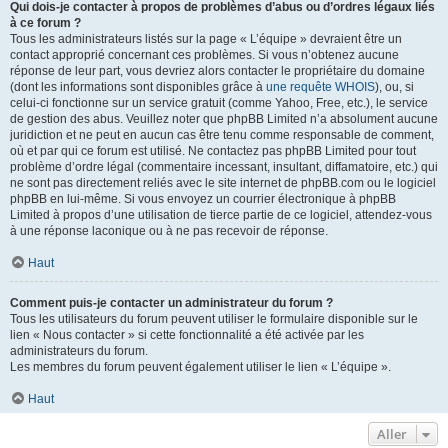
Qui dois-je contacter à propos de problèmes d’abus ou d’ordres légaux liés
à ce forum ?
Tous les administrateurs listés sur la page « L’équipe » devraient être un
contact approprié concernant ces problèmes. Si vous n’obtenez aucune
réponse de leur part, vous devriez alors contacter le propriétaire du domaine
(dont les informations sont disponibles grâce à
une requête WHOIS
), ou, si
celui-ci fonctionne sur un service gratuit (comme Yahoo, Free, etc.), le service
de gestion des abus. Veuillez noter que phpBB Limited n’a absolument aucune
juridiction et ne peut en aucun cas être tenu comme responsable de comment,
où et par qui ce forum est utilisé. Ne contactez pas phpBB Limited pour tout
problème d’ordre légal (commentaire incessant, insultant, diffamatoire, etc.) qui
ne sont pas directement reliés avec le site internet de phpBB.com ou le logiciel
phpBB en lui-même. Si vous envoyez un courrier électronique à phpBB
Limited à propos d’une utilisation de tierce partie de ce logiciel, attendez-vous
à une réponse laconique ou à ne pas recevoir de réponse.
Haut
Comment puis-je contacter un administrateur du forum ?
Tous les utilisateurs du forum peuvent utiliser le formulaire disponible sur le
lien « Nous contacter » si cette fonctionnalité a été activée par les
administrateurs du forum.
Les membres du forum peuvent également utiliser le lien « L’équipe ».
Haut
Aller