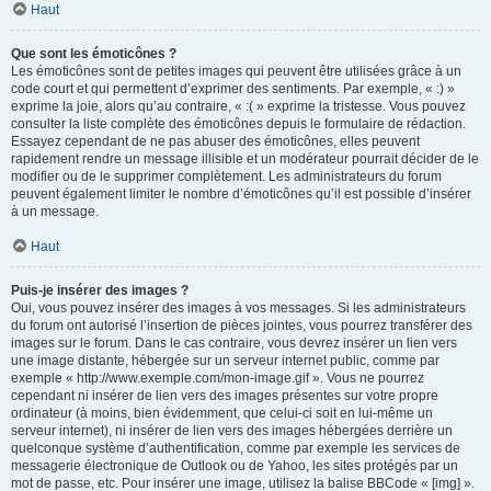
Haut
Que sont les émoticônes ?
Les émoticônes sont de petites images qui peuvent être utilisées grâce à un
code court et qui permettent d’exprimer des sentiments. Par exemple, « :) »
exprime la joie, alors qu’au contraire, « :( » exprime la tristesse. Vous pouvez
consulter la liste complète des émoticônes depuis le formulaire de rédaction.
Essayez cependant de ne pas abuser des émoticônes, elles peuvent
rapidement rendre un message illisible et un modérateur pourrait décider de le
modifier ou de le supprimer complètement. Les administrateurs du forum
peuvent également limiter le nombre d’émoticônes qu’il est possible d’insérer
à un message.
Haut
Puis-je insérer des images ?
Oui, vous pouvez insérer des images à vos messages. Si les administrateurs
du forum ont autorisé l’insertion de pièces jointes, vous pourrez transférer des
images sur le forum. Dans le cas contraire, vous devrez insérer un lien vers
une image distante, hébergée sur un serveur internet public, comme par
exemple « http://www.exemple.com/mon-image.gif ». Vous ne pourrez
cependant ni insérer de lien vers des images présentes sur votre propre
ordinateur (à moins, bien évidemment, que celui-ci soit en lui-même un
serveur internet), ni insérer de lien vers des images hébergées derrière un
quelconque système d’authentification, comme par exemple les services de
messagerie électronique de Outlook ou de Yahoo, les sites protégés par un
mot de passe, etc. Pour insérer une image, utilisez la balise BBCode « [img] ».