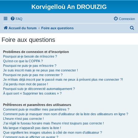
Korvigelloù An DROUIZIG
FAQ
Connexion
R
Accueil du forum
Foire aux questions
e
Foire aux questions
c
h
Problèmes de connexion et d’inscription
Pourquoi ai-je besoin de m’inscrire ?
e
Qu’est-ce que la COPPA ?
r
Pourquoi ne puis-je pas m’inscrire ?
Je suis inscrit mais je ne peux pas me connecter !
c
Pourquoi ne puis-je pas me connecter ?
Je m’étais déjà inscrit par le passé mais ne peux à présent plus me connecter ?!
h
J’ai perdu mon mot de passe !
e
Pourquoi suis-je déconnecté automatiquement ?
À quoi sert « Supprimer les cookies » ?
r
Préférences et paramètres des utilisateurs
Comment puis-je modifier mes paramètres ?
Comment puis-je masquer mon nom d’utilisateur de la liste des utilisateurs en ligne ?
L’heure n’est pas correcte !
J’ai réglé le fuseau horaire mais l’heure n’est toujours pas correcte !
Ma langue n’apparaît pas dans la liste !
Que signifient les images situées à côté de mon nom d’utilisateur ?
Comment puis-je afficher un avatar ?