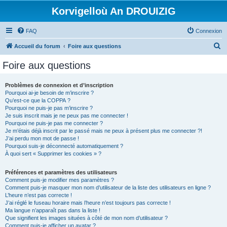
Korvigelloù An DROUIZIG
FAQ
Connexion
R
Accueil du forum
Foire aux questions
e
Foire aux questions
c
h
Problèmes de connexion et d’inscription
Pourquoi ai-je besoin de m’inscrire ?
e
Qu’est-ce que la COPPA ?
r
Pourquoi ne puis-je pas m’inscrire ?
Je suis inscrit mais je ne peux pas me connecter !
c
Pourquoi ne puis-je pas me connecter ?
Je m’étais déjà inscrit par le passé mais ne peux à présent plus me connecter ?!
h
J’ai perdu mon mot de passe !
e
Pourquoi suis-je déconnecté automatiquement ?
À quoi sert « Supprimer les cookies » ?
r
Préférences et paramètres des utilisateurs
Comment puis-je modifier mes paramètres ?
Comment puis-je masquer mon nom d’utilisateur de la liste des utilisateurs en ligne ?
L’heure n’est pas correcte !
J’ai réglé le fuseau horaire mais l’heure n’est toujours pas correcte !
Ma langue n’apparaît pas dans la liste !
Que signifient les images situées à côté de mon nom d’utilisateur ?
Comment puis-je afficher un avatar ?