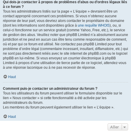
Qui dois-je contacter à propos de problèmes d’abus ou d’ordres légaux liés
à ce forum ?
Tous les administrateurs listés sur la page « L’équipe » devraient être un
contact approprié concernant ces problèmes. Si vous n’obtenez aucune
réponse de leur part, vous devriez alors contacter le propriétaire du domaine
(dont les informations sont disponibles grâce à
une requête WHOIS
), ou, si
celui-ci fonctionne sur un service gratuit (comme Yahoo, Free, etc.), le service
de gestion des abus. Veuillez noter que phpBB Limited n’a absolument aucune
juridiction et ne peut en aucun cas être tenu comme responsable de comment,
où et par qui ce forum est utilisé. Ne contactez pas phpBB Limited pour tout
problème d’ordre légal (commentaire incessant, insultant, diffamatoire, etc.) qui
ne sont pas directement reliés avec le site internet de phpBB.com ou le logiciel
phpBB en lui-même. Si vous envoyez un courrier électronique à phpBB
Limited à propos d’une utilisation de tierce partie de ce logiciel, attendez-vous
à une réponse laconique ou à ne pas recevoir de réponse.
Haut
Comment puis-je contacter un administrateur du forum ?
Tous les utilisateurs du forum peuvent utiliser le formulaire disponible sur le
lien « Nous contacter » si cette fonctionnalité a été activée par les
administrateurs du forum.
Les membres du forum peuvent également utiliser le lien « L’équipe ».
Haut
Aller