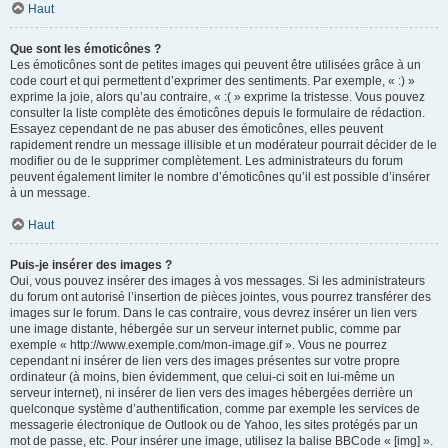
Haut
Que sont les émoticônes ?
Les émoticônes sont de petites images qui peuvent être utilisées grâce à un
code court et qui permettent d’exprimer des sentiments. Par exemple, « :) »
exprime la joie, alors qu’au contraire, « :( » exprime la tristesse. Vous pouvez
consulter la liste complète des émoticônes depuis le formulaire de rédaction.
Essayez cependant de ne pas abuser des émoticônes, elles peuvent
rapidement rendre un message illisible et un modérateur pourrait décider de le
modifier ou de le supprimer complètement. Les administrateurs du forum
peuvent également limiter le nombre d’émoticônes qu’il est possible d’insérer
à un message.
Haut
Puis-je insérer des images ?
Oui, vous pouvez insérer des images à vos messages. Si les administrateurs
du forum ont autorisé l’insertion de pièces jointes, vous pourrez transférer des
images sur le forum. Dans le cas contraire, vous devrez insérer un lien vers
une image distante, hébergée sur un serveur internet public, comme par
exemple « http://www.exemple.com/mon-image.gif ». Vous ne pourrez
cependant ni insérer de lien vers des images présentes sur votre propre
ordinateur (à moins, bien évidemment, que celui-ci soit en lui-même un
serveur internet), ni insérer de lien vers des images hébergées derrière un
quelconque système d’authentification, comme par exemple les services de
messagerie électronique de Outlook ou de Yahoo, les sites protégés par un
mot de passe, etc. Pour insérer une image, utilisez la balise BBCode « [img] ».