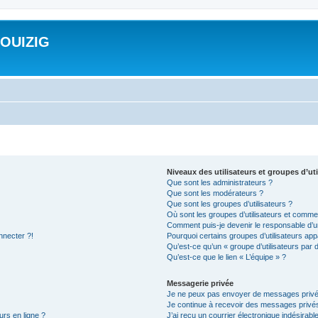
ROUIZIG
Niveaux des utilisateurs et groupes d’uti
Que sont les administrateurs ?
Que sont les modérateurs ?
Que sont les groupes d’utilisateurs ?
Où sont les groupes d’utilisateurs et commen
Comment puis-je devenir le responsable d’un
nnecter ?!
Pourquoi certains groupes d’utilisateurs app
Qu’est-ce qu’un « groupe d’utilisateurs par 
Qu’est-ce que le lien « L’équipe » ?
Messagerie privée
Je ne peux pas envoyer de messages privé
Je continue à recevoir des messages privés 
urs en ligne ?
J’ai reçu un courrier électronique indésirabl