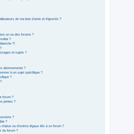
lisateurs de ma liste d’amis et d’ignorés ?
ans un ou des forums ?
sultat ?
blanche ?!
?
ssages et sujets ?
t les abonnements ?
onner à un sujet spécifique ?
ifique ?
 ?
ce forum ?
s jointes ?
cussions ?
ible ?
 d’abus ou d’ordres légaux liés à ce forum ?
r du forum ?