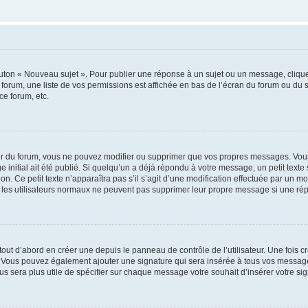
outon « Nouveau sujet ». Pour publier une réponse à un sujet ou un message, cliqu
 forum, une liste de vos permissions est affichée en bas de l’écran du forum ou du
ce forum, etc.
r du forum, vous ne pouvez modifier ou supprimer que vos propres messages. Vou
 initial ait été publié. Si quelqu’un a déjà répondu à votre message, un petit text
ion. Ce petit texte n’apparaîtra pas s’il s’agit d’une modification effectuée par un 
ue les utilisateurs normaux ne peuvent pas supprimer leur propre message si une ré
ut d’abord en créer une depuis le panneau de contrôle de l’utilisateur. Une fois c
ure. Vous pouvez également ajouter une signature qui sera insérée à tous vos mess
 vous sera plus utile de spécifier sur chaque message votre souhait d’insérer votre si