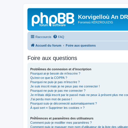
Korvigelloù An D
Foromoù KERZROUIZIG
Raccourcis
FAQ
Accueil du forum
Foire aux questions
Foire aux questions
Problèmes de connexion et d’inscription
Pourquoi ai-je besoin de m’inscrire ?
Qu’est-ce que la COPPA ?
Pourquoi ne puis-je pas m’inscrire ?
Je suis inscrit mais je ne peux pas me connecter !
Pourquoi ne puis-je pas me connecter ?
Je m’étais déjà inscrit par le passé mais ne peux à présent plus me co
J’ai perdu mon mot de passe !
Pourquoi suis-je déconnecté automatiquement ?
À quoi sert « Supprimer les cookies » ?
Préférences et paramètres des utilisateurs
Comment puis-je modifier mes paramètres ?
Comment puis-je masquer mon nom d’utilisateur de la liste des utilisate