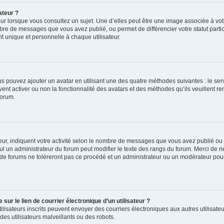
ateur ?
ur lorsque vous consultez un sujet. Une d’elles peut être une image associée à vo
mbre de messages que vous avez publié, ou permet de différencier votre statut parti
 unique et personnelle à chaque utilisateur.
ous pouvez ajouter un avatar en utilisant une des quatre méthodes suivantes : le serv
ent activer ou non la fonctionnalité des avatars et des méthodes qu’ils veuillent ren
forum.
ur, indiquent votre activité selon le nombre de messages que vous avez publié ou id
eul un administrateur du forum peut modifier le texte des rangs du forum. Merci de 
de forums ne toléreront pas ce procédé et un administrateur ou un modérateur pou
ur le lien de courrier électronique d’un utilisateur ?
s utilisateurs inscrits peuvent envoyer des courriers électroniques aux autres utili
es utilisateurs malveillants ou des robots.