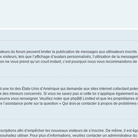
trateurs du forum peuvent limiter la publication de messages aux utilisateurs inscri
visiteurs, tels que l’affichage d’avatars personnalisés, l’utilisation de la messager
ription ne vous prend qu’un court instant, c’est pourquoi nous vous recommandons de l
t une loi des États-Unis d’Amérique qui demande aux sites internet collectant pot
 des mineurs concernés. Si vous ne savez pas si cette loi s’applique également au
 pourra vous renseigner. Veuillez noter que phpBB Limited et que les propriétaires
ue l’assistance porte sur la question « Qui dois-je contacter à propos de problèmes 
inscriptions afin d’empêcher les nouveaux visiteurs de s’inscrire. De même, il est é
s souhaitez utiliser. Pour plus d’informations, veuillez contacter un administrateur du