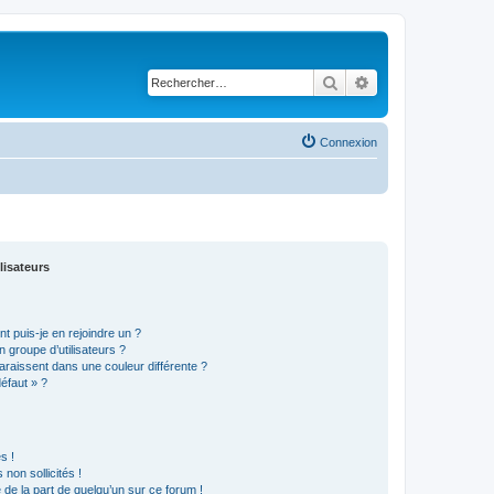
Rechercher
Recherche avancé
Connexion
lisateurs
t puis-je en rejoindre un ?
 groupe d’utilisateurs ?
araissent dans une couleur différente ?
défaut » ?
s !
non sollicités !
e de la part de quelqu’un sur ce forum !