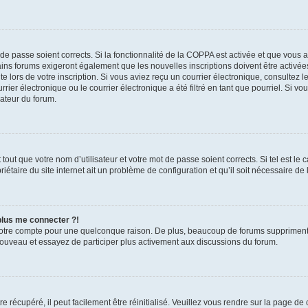
t de passe soient corrects. Si la fonctionnalité de la COPPA est activée et que vous 
ains forums exigeront également que les nouvelles inscriptions doivent être activée
te lors de votre inscription. Si vous aviez reçu un courrier électronique, consultez l
r électronique ou le courrier électronique a été filtré en tant que pourriel. Si vo
rateur du forum.
out que votre nom d’utilisateur et votre mot de passe soient corrects. Si tel est le
iétaire du site internet ait un problème de configuration et qu’il soit nécessaire de l
 plus me connecter ?!
votre compte pour une quelconque raison. De plus, beaucoup de forums suppriment pér
 nouveau et essayez de participer plus activement aux discussions du forum.
 récupéré, il peut facilement être réinitialisé. Veuillez vous rendre sur la page de