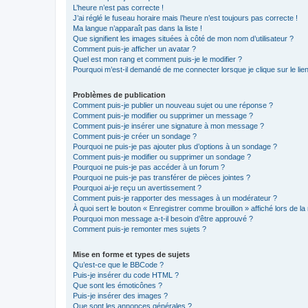
L’heure n’est pas correcte !
J’ai réglé le fuseau horaire mais l’heure n’est toujours pas correcte !
Ma langue n’apparaît pas dans la liste !
Que signifient les images situées à côté de mon nom d’utilisateur ?
Comment puis-je afficher un avatar ?
Quel est mon rang et comment puis-je le modifier ?
Pourquoi m’est-il demandé de me connecter lorsque je clique sur le lien 
Problèmes de publication
Comment puis-je publier un nouveau sujet ou une réponse ?
Comment puis-je modifier ou supprimer un message ?
Comment puis-je insérer une signature à mon message ?
Comment puis-je créer un sondage ?
Pourquoi ne puis-je pas ajouter plus d’options à un sondage ?
Comment puis-je modifier ou supprimer un sondage ?
Pourquoi ne puis-je pas accéder à un forum ?
Pourquoi ne puis-je pas transférer de pièces jointes ?
Pourquoi ai-je reçu un avertissement ?
Comment puis-je rapporter des messages à un modérateur ?
À quoi sert le bouton « Enregistrer comme brouillon » affiché lors de la 
Pourquoi mon message a-t-il besoin d’être approuvé ?
Comment puis-je remonter mes sujets ?
Mise en forme et types de sujets
Qu’est-ce que le BBCode ?
Puis-je insérer du code HTML ?
Que sont les émoticônes ?
Puis-je insérer des images ?
Que sont les annonces générales ?