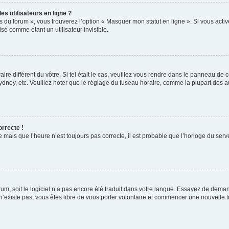
s utilisateurs en ligne ?
s du forum », vous trouverez l’option « Masquer mon statut en ligne ». Si vous activ
é comme étant un utilisateur invisible.
aire différent du vôtre. Si tel était le cas, veuillez vous rendre dans le panneau de co
ey, etc. Veuillez noter que le réglage du fuseau horaire, comme la plupart des autr
orrecte !
 mais que l’heure n’est toujours pas correcte, il est probable que l’horloge du serve
orum, soit le logiciel n’a pas encore été traduit dans votre langue. Essayez de deman
 n’existe pas, vous êtes libre de vous porter volontaire et commencer une nouvelle t