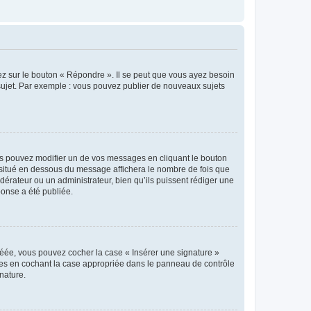
ez sur le bouton « Répondre ». Il se peut que vous ayez besoin
 sujet. Par exemple : vous pouvez publier de nouveaux sujets
s pouvez modifier un de vos messages en cliquant le bouton
e situé en dessous du message affichera le nombre de fois que
modérateur ou un administrateur, bien qu’ils puissent rédiger une
ponse a été publiée.
réée, vous pouvez cocher la case « Insérer une signature »
ages en cochant la case appropriée dans le panneau de contrôle
gnature.