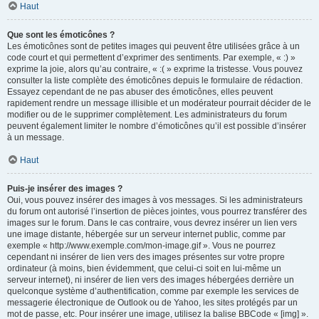
Haut
Que sont les émoticônes ?
Les émoticônes sont de petites images qui peuvent être utilisées grâce à un
code court et qui permettent d’exprimer des sentiments. Par exemple, « :) »
exprime la joie, alors qu’au contraire, « :( » exprime la tristesse. Vous pouvez
consulter la liste complète des émoticônes depuis le formulaire de rédaction.
Essayez cependant de ne pas abuser des émoticônes, elles peuvent
rapidement rendre un message illisible et un modérateur pourrait décider de le
modifier ou de le supprimer complètement. Les administrateurs du forum
peuvent également limiter le nombre d’émoticônes qu’il est possible d’insérer
à un message.
Haut
Puis-je insérer des images ?
Oui, vous pouvez insérer des images à vos messages. Si les administrateurs
du forum ont autorisé l’insertion de pièces jointes, vous pourrez transférer des
images sur le forum. Dans le cas contraire, vous devrez insérer un lien vers
une image distante, hébergée sur un serveur internet public, comme par
exemple « http://www.exemple.com/mon-image.gif ». Vous ne pourrez
cependant ni insérer de lien vers des images présentes sur votre propre
ordinateur (à moins, bien évidemment, que celui-ci soit en lui-même un
serveur internet), ni insérer de lien vers des images hébergées derrière un
quelconque système d’authentification, comme par exemple les services de
messagerie électronique de Outlook ou de Yahoo, les sites protégés par un
mot de passe, etc. Pour insérer une image, utilisez la balise BBCode « [img] ».