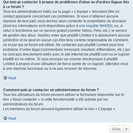
Qui dois-je contacter à propos de problèmes d’abus ou d’ordres légaux liés
à ce forum ?
Tous les administrateurs listés sur la page « L’équipe » devraient être un
contact approprié concernant ces problèmes. Si vous n’obtenez aucune
réponse de leur part, vous devriez alors contacter le propriétaire du domaine
(dont les informations sont disponibles grâce à
une requête WHOIS
), ou, si
celui-ci fonctionne sur un service gratuit (comme Yahoo, Free, etc.), le service
de gestion des abus. Veuillez noter que phpBB Limited n’a absolument aucune
juridiction et ne peut en aucun cas être tenu comme responsable de comment,
où et par qui ce forum est utilisé. Ne contactez pas phpBB Limited pour tout
problème d’ordre légal (commentaire incessant, insultant, diffamatoire, etc.) qui
ne sont pas directement reliés avec le site internet de phpBB.com ou le logiciel
phpBB en lui-même. Si vous envoyez un courrier électronique à phpBB
Limited à propos d’une utilisation de tierce partie de ce logiciel, attendez-vous
à une réponse laconique ou à ne pas recevoir de réponse.
Haut
Comment puis-je contacter un administrateur du forum ?
Tous les utilisateurs du forum peuvent utiliser le formulaire disponible sur le
lien « Nous contacter » si cette fonctionnalité a été activée par les
administrateurs du forum.
Les membres du forum peuvent également utiliser le lien « L’équipe ».
Haut
Aller