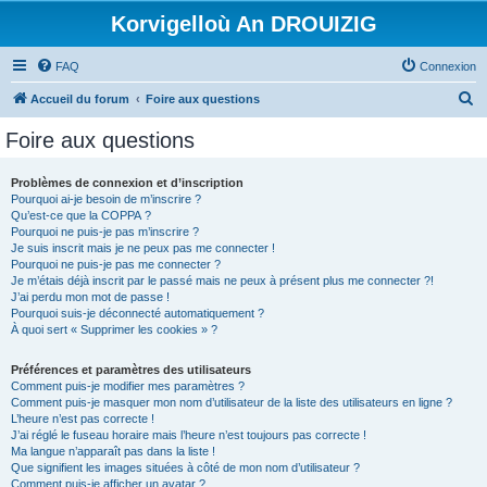
Korvigelloù An DROUIZIG
FAQ
Connexion
R
Accueil du forum
Foire aux questions
e
Foire aux questions
c
h
Problèmes de connexion et d’inscription
Pourquoi ai-je besoin de m’inscrire ?
e
Qu’est-ce que la COPPA ?
r
Pourquoi ne puis-je pas m’inscrire ?
Je suis inscrit mais je ne peux pas me connecter !
c
Pourquoi ne puis-je pas me connecter ?
Je m’étais déjà inscrit par le passé mais ne peux à présent plus me connecter ?!
h
J’ai perdu mon mot de passe !
e
Pourquoi suis-je déconnecté automatiquement ?
À quoi sert « Supprimer les cookies » ?
r
Préférences et paramètres des utilisateurs
Comment puis-je modifier mes paramètres ?
Comment puis-je masquer mon nom d’utilisateur de la liste des utilisateurs en ligne ?
L’heure n’est pas correcte !
J’ai réglé le fuseau horaire mais l’heure n’est toujours pas correcte !
Ma langue n’apparaît pas dans la liste !
Que signifient les images situées à côté de mon nom d’utilisateur ?
Comment puis-je afficher un avatar ?