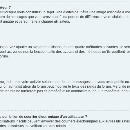
ateur ?
ur lorsque vous consultez un sujet. Une d’elles peut être une image associée à vo
mbre de messages que vous avez publié, ou permet de différencier votre statut parti
 unique et personnelle à chaque utilisateur.
ous pouvez ajouter un avatar en utilisant une des quatre méthodes suivantes : le serv
ent activer ou non la fonctionnalité des avatars et des méthodes qu’ils veuillent ren
forum.
ur, indiquent votre activité selon le nombre de messages que vous avez publié ou id
eul un administrateur du forum peut modifier le texte des rangs du forum. Merci de 
de forums ne toléreront pas ce procédé et un administrateur ou un modérateur pou
ur le lien de courrier électronique d’un utilisateur ?
s utilisateurs inscrits peuvent envoyer des courriers électroniques aux autres utili
es utilisateurs malveillants ou des robots.