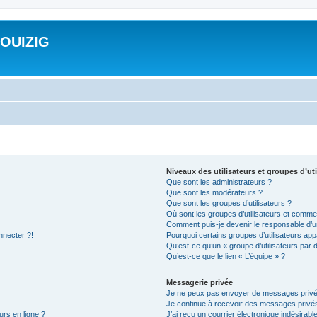
ROUIZIG
Niveaux des utilisateurs et groupes d’uti
Que sont les administrateurs ?
Que sont les modérateurs ?
Que sont les groupes d’utilisateurs ?
Où sont les groupes d’utilisateurs et commen
Comment puis-je devenir le responsable d’un
nnecter ?!
Pourquoi certains groupes d’utilisateurs app
Qu’est-ce qu’un « groupe d’utilisateurs par 
Qu’est-ce que le lien « L’équipe » ?
Messagerie privée
Je ne peux pas envoyer de messages privé
Je continue à recevoir des messages privés 
urs en ligne ?
J’ai reçu un courrier électronique indésirabl