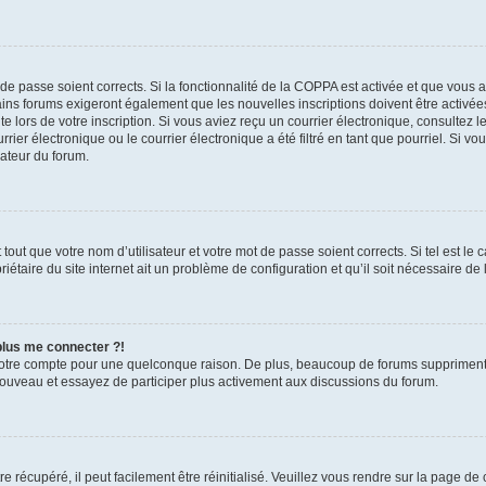
t de passe soient corrects. Si la fonctionnalité de la COPPA est activée et que vous 
ains forums exigeront également que les nouvelles inscriptions doivent être activée
te lors de votre inscription. Si vous aviez reçu un courrier électronique, consultez l
r électronique ou le courrier électronique a été filtré en tant que pourriel. Si vo
rateur du forum.
out que votre nom d’utilisateur et votre mot de passe soient corrects. Si tel est le
iétaire du site internet ait un problème de configuration et qu’il soit nécessaire de l
 plus me connecter ?!
votre compte pour une quelconque raison. De plus, beaucoup de forums suppriment pér
 nouveau et essayez de participer plus activement aux discussions du forum.
 récupéré, il peut facilement être réinitialisé. Veuillez vous rendre sur la page de