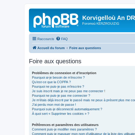
Korvigelloù An D
Foromoù KERZROUIZIG
Raccourcis
FAQ
Accueil du forum
Foire aux questions
Foire aux questions
Problèmes de connexion et d’inscription
Pourquoi ai-je besoin de m’inscrire ?
Qu’est-ce que la COPPA ?
Pourquoi ne puis-je pas m’inscrire ?
Je suis inscrit mais je ne peux pas me connecter !
Pourquoi ne puis-je pas me connecter ?
Je m’étais déjà inscrit par le passé mais ne peux à présent plus me co
J’ai perdu mon mot de passe !
Pourquoi suis-je déconnecté automatiquement ?
À quoi sert « Supprimer les cookies » ?
Préférences et paramètres des utilisateurs
Comment puis-je modifier mes paramètres ?
Comment puis-je masquer mon nom d’utilisateur de la liste des utilisate