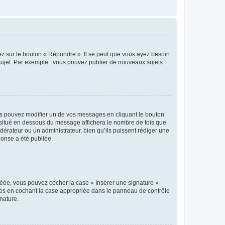
ez sur le bouton « Répondre ». Il se peut que vous ayez besoin
 sujet. Par exemple : vous pouvez publier de nouveaux sujets
s pouvez modifier un de vos messages en cliquant le bouton
e situé en dessous du message affichera le nombre de fois que
modérateur ou un administrateur, bien qu’ils puissent rédiger une
ponse a été publiée.
réée, vous pouvez cocher la case « Insérer une signature »
ages en cochant la case appropriée dans le panneau de contrôle
gnature.