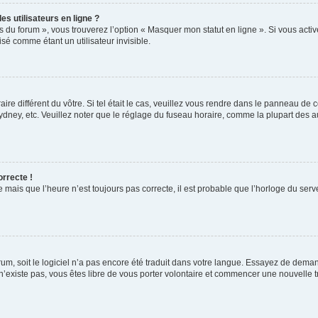
s utilisateurs en ligne ?
s du forum », vous trouverez l’option « Masquer mon statut en ligne ». Si vous activ
é comme étant un utilisateur invisible.
aire différent du vôtre. Si tel était le cas, veuillez vous rendre dans le panneau de co
ey, etc. Veuillez noter que le réglage du fuseau horaire, comme la plupart des autr
orrecte !
 mais que l’heure n’est toujours pas correcte, il est probable que l’horloge du serve
orum, soit le logiciel n’a pas encore été traduit dans votre langue. Essayez de deman
 n’existe pas, vous êtes libre de vous porter volontaire et commencer une nouvelle t