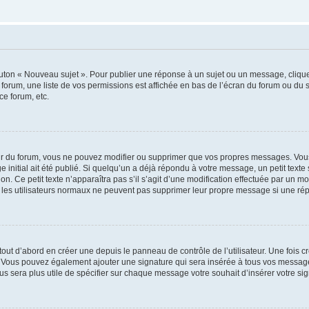
outon « Nouveau sujet ». Pour publier une réponse à un sujet ou un message, cliqu
 forum, une liste de vos permissions est affichée en bas de l’écran du forum ou du
ce forum, etc.
r du forum, vous ne pouvez modifier ou supprimer que vos propres messages. Vou
 initial ait été publié. Si quelqu’un a déjà répondu à votre message, un petit text
ion. Ce petit texte n’apparaîtra pas s’il s’agit d’une modification effectuée par un 
ue les utilisateurs normaux ne peuvent pas supprimer leur propre message si une ré
ut d’abord en créer une depuis le panneau de contrôle de l’utilisateur. Une fois c
ure. Vous pouvez également ajouter une signature qui sera insérée à tous vos mess
 vous sera plus utile de spécifier sur chaque message votre souhait d’insérer votre si