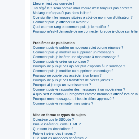
L’heure n’est pas correcte !
J’ai réglé le fuseau horaire mais l’heure n’est toujours pas correcte !
Ma langue n’apparaît pas dans la liste !
Que signifient les images situées à côté de mon nom d’utilisateur ?
Comment puis-je afficher un avatar ?
Quel est mon rang et comment puis-je le modifier ?
Pourquoi m’est-il demandé de me connecter lorsque je clique sur le lien 
Problèmes de publication
Comment puis-je publier un nouveau sujet ou une réponse ?
Comment puis-je modifier ou supprimer un message ?
Comment puis-je insérer une signature à mon message ?
Comment puis-je créer un sondage ?
Pourquoi ne puis-je pas ajouter plus d’options à un sondage ?
Comment puis-je modifier ou supprimer un sondage ?
Pourquoi ne puis-je pas accéder à un forum ?
Pourquoi ne puis-je pas transférer de pièces jointes ?
Pourquoi ai-je reçu un avertissement ?
Comment puis-je rapporter des messages à un modérateur ?
À quoi sert le bouton « Enregistrer comme brouillon » affiché lors de la 
Pourquoi mon message a-t-il besoin d’être approuvé ?
Comment puis-je remonter mes sujets ?
Mise en forme et types de sujets
Qu’est-ce que le BBCode ?
Puis-je insérer du code HTML ?
Que sont les émoticônes ?
Puis-je insérer des images ?
Que sont les annonces générales ?