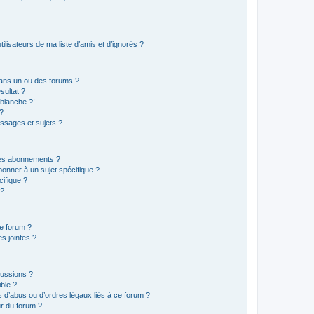
lisateurs de ma liste d’amis et d’ignorés ?
ans un ou des forums ?
sultat ?
blanche ?!
?
ssages et sujets ?
t les abonnements ?
onner à un sujet spécifique ?
ifique ?
 ?
ce forum ?
s jointes ?
cussions ?
ible ?
 d’abus ou d’ordres légaux liés à ce forum ?
r du forum ?