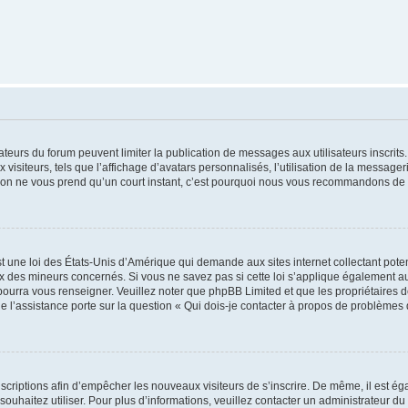
trateurs du forum peuvent limiter la publication de messages aux utilisateurs inscri
visiteurs, tels que l’affichage d’avatars personnalisés, l’utilisation de la messager
ription ne vous prend qu’un court instant, c’est pourquoi nous vous recommandons de l
t une loi des États-Unis d’Amérique qui demande aux sites internet collectant pot
 des mineurs concernés. Si vous ne savez pas si cette loi s’applique également au
 pourra vous renseigner. Veuillez noter que phpBB Limited et que les propriétaires
ue l’assistance porte sur la question « Qui dois-je contacter à propos de problèmes 
inscriptions afin d’empêcher les nouveaux visiteurs de s’inscrire. De même, il est é
s souhaitez utiliser. Pour plus d’informations, veuillez contacter un administrateur du