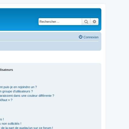
Rechercher
Recherche avancé
Connexion
lisateurs
t puis-je en rejoindre un ?
 groupe d’utilisateurs ?
araissent dans une couleur différente ?
défaut » ?
s !
non sollicités !
e de la part de quelqu’un sur ce forum !