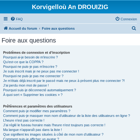
Korvigelloù An DROUIZIG
FAQ
Connexion
R
Accueil du forum
Foire aux questions
e
Foire aux questions
c
h
Problèmes de connexion et d’inscription
Pourquoi ai-je besoin de m’inscrire ?
e
Qu’est-ce que la COPPA ?
r
Pourquoi ne puis-je pas m’inscrire ?
Je suis inscrit mais je ne peux pas me connecter !
c
Pourquoi ne puis-je pas me connecter ?
Je m’étais déjà inscrit par le passé mais ne peux à présent plus me connecter ?!
h
J’ai perdu mon mot de passe !
e
Pourquoi suis-je déconnecté automatiquement ?
À quoi sert « Supprimer les cookies » ?
r
Préférences et paramètres des utilisateurs
Comment puis-je modifier mes paramètres ?
Comment puis-je masquer mon nom d’utilisateur de la liste des utilisateurs en ligne ?
L’heure n’est pas correcte !
J’ai réglé le fuseau horaire mais l’heure n’est toujours pas correcte !
Ma langue n’apparaît pas dans la liste !
Que signifient les images situées à côté de mon nom d’utilisateur ?
Comment puis-je afficher un avatar ?