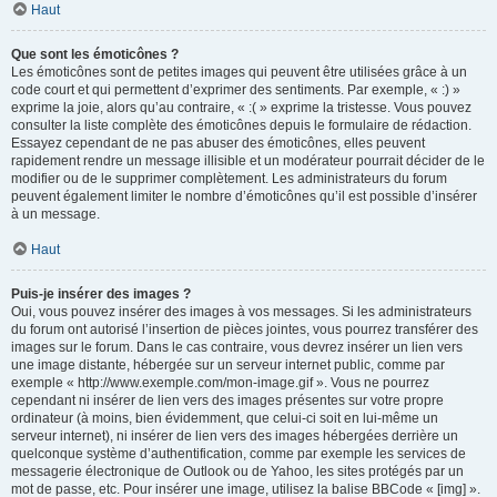
Haut
Que sont les émoticônes ?
Les émoticônes sont de petites images qui peuvent être utilisées grâce à un
code court et qui permettent d’exprimer des sentiments. Par exemple, « :) »
exprime la joie, alors qu’au contraire, « :( » exprime la tristesse. Vous pouvez
consulter la liste complète des émoticônes depuis le formulaire de rédaction.
Essayez cependant de ne pas abuser des émoticônes, elles peuvent
rapidement rendre un message illisible et un modérateur pourrait décider de le
modifier ou de le supprimer complètement. Les administrateurs du forum
peuvent également limiter le nombre d’émoticônes qu’il est possible d’insérer
à un message.
Haut
Puis-je insérer des images ?
Oui, vous pouvez insérer des images à vos messages. Si les administrateurs
du forum ont autorisé l’insertion de pièces jointes, vous pourrez transférer des
images sur le forum. Dans le cas contraire, vous devrez insérer un lien vers
une image distante, hébergée sur un serveur internet public, comme par
exemple « http://www.exemple.com/mon-image.gif ». Vous ne pourrez
cependant ni insérer de lien vers des images présentes sur votre propre
ordinateur (à moins, bien évidemment, que celui-ci soit en lui-même un
serveur internet), ni insérer de lien vers des images hébergées derrière un
quelconque système d’authentification, comme par exemple les services de
messagerie électronique de Outlook ou de Yahoo, les sites protégés par un
mot de passe, etc. Pour insérer une image, utilisez la balise BBCode « [img] ».