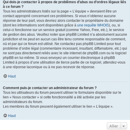
Qui dois-je contacter à propos de problèmes d’abus ou d’ordres légaux liés
à ce forum ?
Tous les administrateurs listés sur la page « L’équipe » devraient être un
contact approprié concernant ces problèmes. Si vous n’obtenez aucune
réponse de leur part, vous devriez alors contacter le propriétaire du domaine
(dont les informations sont disponibles grâce à
une requête WHOIS
), ou, si
celui-ci fonctionne sur un service gratuit (comme Yahoo, Free, etc.), le service
de gestion des abus. Veuillez noter que phpBB Limited n’a absolument aucune
juridiction et ne peut en aucun cas être tenu comme responsable de comment,
où et par qui ce forum est utilisé. Ne contactez pas phpBB Limited pour tout
problème d’ordre légal (commentaire incessant, insultant, diffamatoire, etc.) qui
ne sont pas directement reliés avec le site internet de phpBB.com ou le logiciel
phpBB en lui-même. Si vous envoyez un courrier électronique à phpBB
Limited à propos d’une utilisation de tierce partie de ce logiciel, attendez-vous
à une réponse laconique ou à ne pas recevoir de réponse.
Haut
Comment puis-je contacter un administrateur du forum ?
Tous les utilisateurs du forum peuvent utiliser le formulaire disponible sur le
lien « Nous contacter » si cette fonctionnalité a été activée par les
administrateurs du forum.
Les membres du forum peuvent également utiliser le lien « L’équipe ».
Haut
Aller