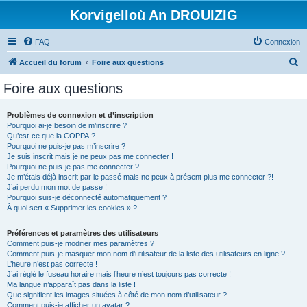
Korvigelloù An DROUIZIG
FAQ
Connexion
R
Accueil du forum
Foire aux questions
e
Foire aux questions
c
h
Problèmes de connexion et d’inscription
Pourquoi ai-je besoin de m’inscrire ?
e
Qu’est-ce que la COPPA ?
r
Pourquoi ne puis-je pas m’inscrire ?
Je suis inscrit mais je ne peux pas me connecter !
c
Pourquoi ne puis-je pas me connecter ?
Je m’étais déjà inscrit par le passé mais ne peux à présent plus me connecter ?!
h
J’ai perdu mon mot de passe !
e
Pourquoi suis-je déconnecté automatiquement ?
À quoi sert « Supprimer les cookies » ?
r
Préférences et paramètres des utilisateurs
Comment puis-je modifier mes paramètres ?
Comment puis-je masquer mon nom d’utilisateur de la liste des utilisateurs en ligne ?
L’heure n’est pas correcte !
J’ai réglé le fuseau horaire mais l’heure n’est toujours pas correcte !
Ma langue n’apparaît pas dans la liste !
Que signifient les images situées à côté de mon nom d’utilisateur ?
Comment puis-je afficher un avatar ?