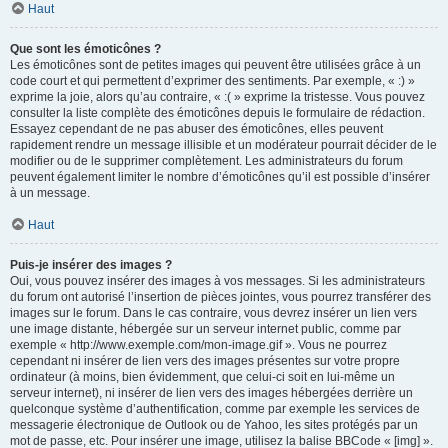
Haut
Que sont les émoticônes ?
Les émoticônes sont de petites images qui peuvent être utilisées grâce à un
code court et qui permettent d’exprimer des sentiments. Par exemple, « :) »
exprime la joie, alors qu’au contraire, « :( » exprime la tristesse. Vous pouvez
consulter la liste complète des émoticônes depuis le formulaire de rédaction.
Essayez cependant de ne pas abuser des émoticônes, elles peuvent
rapidement rendre un message illisible et un modérateur pourrait décider de le
modifier ou de le supprimer complètement. Les administrateurs du forum
peuvent également limiter le nombre d’émoticônes qu’il est possible d’insérer
à un message.
Haut
Puis-je insérer des images ?
Oui, vous pouvez insérer des images à vos messages. Si les administrateurs
du forum ont autorisé l’insertion de pièces jointes, vous pourrez transférer des
images sur le forum. Dans le cas contraire, vous devrez insérer un lien vers
une image distante, hébergée sur un serveur internet public, comme par
exemple « http://www.exemple.com/mon-image.gif ». Vous ne pourrez
cependant ni insérer de lien vers des images présentes sur votre propre
ordinateur (à moins, bien évidemment, que celui-ci soit en lui-même un
serveur internet), ni insérer de lien vers des images hébergées derrière un
quelconque système d’authentification, comme par exemple les services de
messagerie électronique de Outlook ou de Yahoo, les sites protégés par un
mot de passe, etc. Pour insérer une image, utilisez la balise BBCode « [img] ».