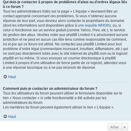
Qui dois-je contacter à propos de problèmes d’abus ou d’ordres légaux liés
à ce forum ?
Tous les administrateurs listés sur la page « L’équipe » devraient être un
contact approprié concernant ces problèmes. Si vous n’obtenez aucune
réponse de leur part, vous devriez alors contacter le propriétaire du domaine
(dont les informations sont disponibles grâce à
une requête WHOIS
), ou, si
celui-ci fonctionne sur un service gratuit (comme Yahoo, Free, etc.), le service
de gestion des abus. Veuillez noter que phpBB Limited n’a absolument aucune
juridiction et ne peut en aucun cas être tenu comme responsable de comment,
où et par qui ce forum est utilisé. Ne contactez pas phpBB Limited pour tout
problème d’ordre légal (commentaire incessant, insultant, diffamatoire, etc.) qui
ne sont pas directement reliés avec le site internet de phpBB.com ou le logiciel
phpBB en lui-même. Si vous envoyez un courrier électronique à phpBB
Limited à propos d’une utilisation de tierce partie de ce logiciel, attendez-vous
à une réponse laconique ou à ne pas recevoir de réponse.
Haut
Comment puis-je contacter un administrateur du forum ?
Tous les utilisateurs du forum peuvent utiliser le formulaire disponible sur le
lien « Nous contacter » si cette fonctionnalité a été activée par les
administrateurs du forum.
Les membres du forum peuvent également utiliser le lien « L’équipe ».
Haut
Aller