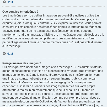
Haut
Que sont les émoticônes ?
Les émoticônes sont de petites images qui peuvent être utilisées grâce à un
code court et qui permettent d’exprimer des sentiments. Par exemple, « :) »
exprime la joie, alors qu’au contraire, « :( » exprime la tristesse. Vous pouvez
consulter la liste complète des émoticônes depuis le formulaire de rédaction.
Essayez cependant de ne pas abuser des émoticônes, elles peuvent
rapidement rendre un message illisible et un modérateur pourrait décider de le
modifier ou de le supprimer complètement. Les administrateurs du forum
peuvent également limiter le nombre d’émoticônes qu’il est possible d’insérer
à un message.
Haut
Puis-je insérer des images ?
Oui, vous pouvez insérer des images à vos messages. Si les administrateurs
du forum ont autorisé l’insertion de pièces jointes, vous pourrez transférer des
images sur le forum. Dans le cas contraire, vous devrez insérer un lien vers
une image distante, hébergée sur un serveur internet public, comme par
exemple « http://www.exemple.com/mon-image.gif ». Vous ne pourrez
cependant ni insérer de lien vers des images présentes sur votre propre
ordinateur (à moins, bien évidemment, que celui-ci soit en lui-même un
serveur internet), ni insérer de lien vers des images hébergées derrière un
quelconque système d’authentification, comme par exemple les services de
messagerie électronique de Outlook ou de Yahoo, les sites protégés par un
mot de passe, etc. Pour insérer une image, utilisez la balise BBCode « [img] ».