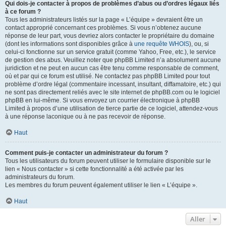
Qui dois-je contacter à propos de problèmes d’abus ou d’ordres légaux liés
à ce forum ?
Tous les administrateurs listés sur la page « L’équipe » devraient être un
contact approprié concernant ces problèmes. Si vous n’obtenez aucune
réponse de leur part, vous devriez alors contacter le propriétaire du domaine
(dont les informations sont disponibles grâce à
une requête WHOIS
), ou, si
celui-ci fonctionne sur un service gratuit (comme Yahoo, Free, etc.), le service
de gestion des abus. Veuillez noter que phpBB Limited n’a absolument aucune
juridiction et ne peut en aucun cas être tenu comme responsable de comment,
où et par qui ce forum est utilisé. Ne contactez pas phpBB Limited pour tout
problème d’ordre légal (commentaire incessant, insultant, diffamatoire, etc.) qui
ne sont pas directement reliés avec le site internet de phpBB.com ou le logiciel
phpBB en lui-même. Si vous envoyez un courrier électronique à phpBB
Limited à propos d’une utilisation de tierce partie de ce logiciel, attendez-vous
à une réponse laconique ou à ne pas recevoir de réponse.
Haut
Comment puis-je contacter un administrateur du forum ?
Tous les utilisateurs du forum peuvent utiliser le formulaire disponible sur le
lien « Nous contacter » si cette fonctionnalité a été activée par les
administrateurs du forum.
Les membres du forum peuvent également utiliser le lien « L’équipe ».
Haut
Aller