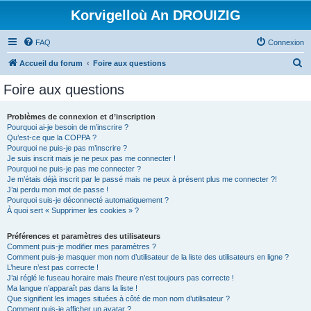
Korvigelloù An DROUIZIG
FAQ
Connexion
R
Accueil du forum
Foire aux questions
e
Foire aux questions
c
h
Problèmes de connexion et d’inscription
Pourquoi ai-je besoin de m’inscrire ?
e
Qu’est-ce que la COPPA ?
r
Pourquoi ne puis-je pas m’inscrire ?
Je suis inscrit mais je ne peux pas me connecter !
c
Pourquoi ne puis-je pas me connecter ?
Je m’étais déjà inscrit par le passé mais ne peux à présent plus me connecter ?!
h
J’ai perdu mon mot de passe !
e
Pourquoi suis-je déconnecté automatiquement ?
À quoi sert « Supprimer les cookies » ?
r
Préférences et paramètres des utilisateurs
Comment puis-je modifier mes paramètres ?
Comment puis-je masquer mon nom d’utilisateur de la liste des utilisateurs en ligne ?
L’heure n’est pas correcte !
J’ai réglé le fuseau horaire mais l’heure n’est toujours pas correcte !
Ma langue n’apparaît pas dans la liste !
Que signifient les images situées à côté de mon nom d’utilisateur ?
Comment puis-je afficher un avatar ?