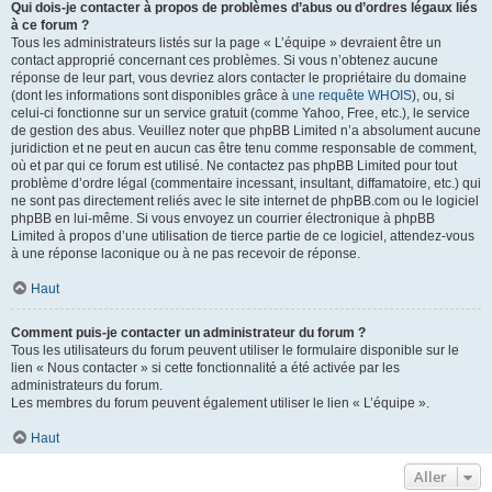
Qui dois-je contacter à propos de problèmes d’abus ou d’ordres légaux liés
à ce forum ?
Tous les administrateurs listés sur la page « L’équipe » devraient être un
contact approprié concernant ces problèmes. Si vous n’obtenez aucune
réponse de leur part, vous devriez alors contacter le propriétaire du domaine
(dont les informations sont disponibles grâce à
une requête WHOIS
), ou, si
celui-ci fonctionne sur un service gratuit (comme Yahoo, Free, etc.), le service
de gestion des abus. Veuillez noter que phpBB Limited n’a absolument aucune
juridiction et ne peut en aucun cas être tenu comme responsable de comment,
où et par qui ce forum est utilisé. Ne contactez pas phpBB Limited pour tout
problème d’ordre légal (commentaire incessant, insultant, diffamatoire, etc.) qui
ne sont pas directement reliés avec le site internet de phpBB.com ou le logiciel
phpBB en lui-même. Si vous envoyez un courrier électronique à phpBB
Limited à propos d’une utilisation de tierce partie de ce logiciel, attendez-vous
à une réponse laconique ou à ne pas recevoir de réponse.
Haut
Comment puis-je contacter un administrateur du forum ?
Tous les utilisateurs du forum peuvent utiliser le formulaire disponible sur le
lien « Nous contacter » si cette fonctionnalité a été activée par les
administrateurs du forum.
Les membres du forum peuvent également utiliser le lien « L’équipe ».
Haut
Aller