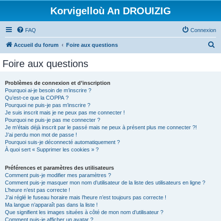
Korvigelloù An DROUIZIG
FAQ
Connexion
R
Accueil du forum
Foire aux questions
e
Foire aux questions
c
h
Problèmes de connexion et d’inscription
Pourquoi ai-je besoin de m’inscrire ?
e
Qu’est-ce que la COPPA ?
r
Pourquoi ne puis-je pas m’inscrire ?
Je suis inscrit mais je ne peux pas me connecter !
c
Pourquoi ne puis-je pas me connecter ?
Je m’étais déjà inscrit par le passé mais ne peux à présent plus me connecter ?!
h
J’ai perdu mon mot de passe !
e
Pourquoi suis-je déconnecté automatiquement ?
À quoi sert « Supprimer les cookies » ?
r
Préférences et paramètres des utilisateurs
Comment puis-je modifier mes paramètres ?
Comment puis-je masquer mon nom d’utilisateur de la liste des utilisateurs en ligne ?
L’heure n’est pas correcte !
J’ai réglé le fuseau horaire mais l’heure n’est toujours pas correcte !
Ma langue n’apparaît pas dans la liste !
Que signifient les images situées à côté de mon nom d’utilisateur ?
Comment puis-je afficher un avatar ?