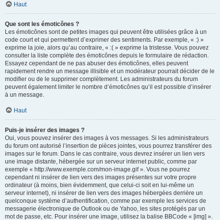
Haut
Que sont les émoticônes ?
Les émoticônes sont de petites images qui peuvent être utilisées grâce à un
code court et qui permettent d’exprimer des sentiments. Par exemple, « :) »
exprime la joie, alors qu’au contraire, « :( » exprime la tristesse. Vous pouvez
consulter la liste complète des émoticônes depuis le formulaire de rédaction.
Essayez cependant de ne pas abuser des émoticônes, elles peuvent
rapidement rendre un message illisible et un modérateur pourrait décider de le
modifier ou de le supprimer complètement. Les administrateurs du forum
peuvent également limiter le nombre d’émoticônes qu’il est possible d’insérer
à un message.
Haut
Puis-je insérer des images ?
Oui, vous pouvez insérer des images à vos messages. Si les administrateurs
du forum ont autorisé l’insertion de pièces jointes, vous pourrez transférer des
images sur le forum. Dans le cas contraire, vous devrez insérer un lien vers
une image distante, hébergée sur un serveur internet public, comme par
exemple « http://www.exemple.com/mon-image.gif ». Vous ne pourrez
cependant ni insérer de lien vers des images présentes sur votre propre
ordinateur (à moins, bien évidemment, que celui-ci soit en lui-même un
serveur internet), ni insérer de lien vers des images hébergées derrière un
quelconque système d’authentification, comme par exemple les services de
messagerie électronique de Outlook ou de Yahoo, les sites protégés par un
mot de passe, etc. Pour insérer une image, utilisez la balise BBCode « [img] ».