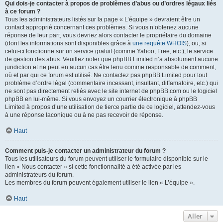
Qui dois-je contacter à propos de problèmes d’abus ou d’ordres légaux liés
à ce forum ?
Tous les administrateurs listés sur la page « L’équipe » devraient être un
contact approprié concernant ces problèmes. Si vous n’obtenez aucune
réponse de leur part, vous devriez alors contacter le propriétaire du domaine
(dont les informations sont disponibles grâce à
une requête WHOIS
), ou, si
celui-ci fonctionne sur un service gratuit (comme Yahoo, Free, etc.), le service
de gestion des abus. Veuillez noter que phpBB Limited n’a absolument aucune
juridiction et ne peut en aucun cas être tenu comme responsable de comment,
où et par qui ce forum est utilisé. Ne contactez pas phpBB Limited pour tout
problème d’ordre légal (commentaire incessant, insultant, diffamatoire, etc.) qui
ne sont pas directement reliés avec le site internet de phpBB.com ou le logiciel
phpBB en lui-même. Si vous envoyez un courrier électronique à phpBB
Limited à propos d’une utilisation de tierce partie de ce logiciel, attendez-vous
à une réponse laconique ou à ne pas recevoir de réponse.
Haut
Comment puis-je contacter un administrateur du forum ?
Tous les utilisateurs du forum peuvent utiliser le formulaire disponible sur le
lien « Nous contacter » si cette fonctionnalité a été activée par les
administrateurs du forum.
Les membres du forum peuvent également utiliser le lien « L’équipe ».
Haut
Aller