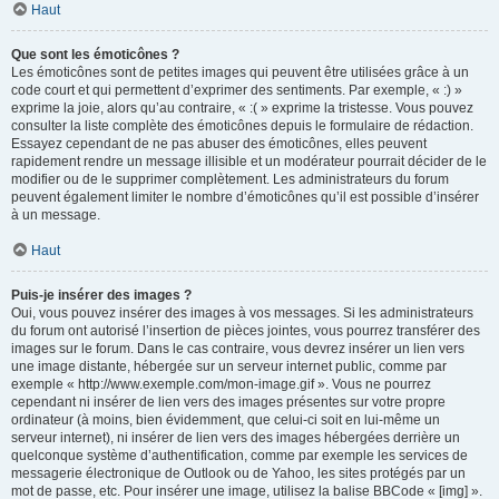
Haut
Que sont les émoticônes ?
Les émoticônes sont de petites images qui peuvent être utilisées grâce à un
code court et qui permettent d’exprimer des sentiments. Par exemple, « :) »
exprime la joie, alors qu’au contraire, « :( » exprime la tristesse. Vous pouvez
consulter la liste complète des émoticônes depuis le formulaire de rédaction.
Essayez cependant de ne pas abuser des émoticônes, elles peuvent
rapidement rendre un message illisible et un modérateur pourrait décider de le
modifier ou de le supprimer complètement. Les administrateurs du forum
peuvent également limiter le nombre d’émoticônes qu’il est possible d’insérer
à un message.
Haut
Puis-je insérer des images ?
Oui, vous pouvez insérer des images à vos messages. Si les administrateurs
du forum ont autorisé l’insertion de pièces jointes, vous pourrez transférer des
images sur le forum. Dans le cas contraire, vous devrez insérer un lien vers
une image distante, hébergée sur un serveur internet public, comme par
exemple « http://www.exemple.com/mon-image.gif ». Vous ne pourrez
cependant ni insérer de lien vers des images présentes sur votre propre
ordinateur (à moins, bien évidemment, que celui-ci soit en lui-même un
serveur internet), ni insérer de lien vers des images hébergées derrière un
quelconque système d’authentification, comme par exemple les services de
messagerie électronique de Outlook ou de Yahoo, les sites protégés par un
mot de passe, etc. Pour insérer une image, utilisez la balise BBCode « [img] ».