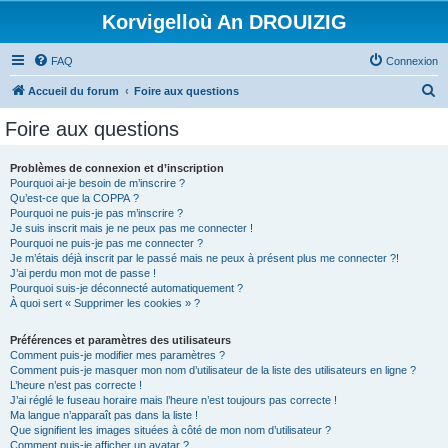
Korvigelloù An DROUIZIG
FAQ
Connexion
R
Accueil du forum
Foire aux questions
e
Foire aux questions
c
h
Problèmes de connexion et d’inscription
Pourquoi ai-je besoin de m’inscrire ?
e
Qu’est-ce que la COPPA ?
r
Pourquoi ne puis-je pas m’inscrire ?
Je suis inscrit mais je ne peux pas me connecter !
c
Pourquoi ne puis-je pas me connecter ?
Je m’étais déjà inscrit par le passé mais ne peux à présent plus me connecter ?!
h
J’ai perdu mon mot de passe !
e
Pourquoi suis-je déconnecté automatiquement ?
À quoi sert « Supprimer les cookies » ?
r
Préférences et paramètres des utilisateurs
Comment puis-je modifier mes paramètres ?
Comment puis-je masquer mon nom d’utilisateur de la liste des utilisateurs en ligne ?
L’heure n’est pas correcte !
J’ai réglé le fuseau horaire mais l’heure n’est toujours pas correcte !
Ma langue n’apparaît pas dans la liste !
Que signifient les images situées à côté de mon nom d’utilisateur ?
Comment puis-je afficher un avatar ?