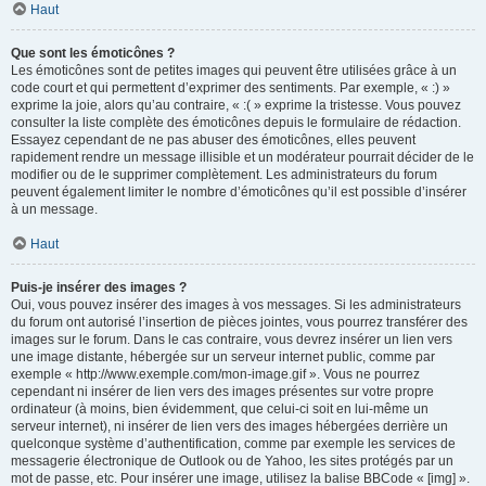
Haut
Que sont les émoticônes ?
Les émoticônes sont de petites images qui peuvent être utilisées grâce à un
code court et qui permettent d’exprimer des sentiments. Par exemple, « :) »
exprime la joie, alors qu’au contraire, « :( » exprime la tristesse. Vous pouvez
consulter la liste complète des émoticônes depuis le formulaire de rédaction.
Essayez cependant de ne pas abuser des émoticônes, elles peuvent
rapidement rendre un message illisible et un modérateur pourrait décider de le
modifier ou de le supprimer complètement. Les administrateurs du forum
peuvent également limiter le nombre d’émoticônes qu’il est possible d’insérer
à un message.
Haut
Puis-je insérer des images ?
Oui, vous pouvez insérer des images à vos messages. Si les administrateurs
du forum ont autorisé l’insertion de pièces jointes, vous pourrez transférer des
images sur le forum. Dans le cas contraire, vous devrez insérer un lien vers
une image distante, hébergée sur un serveur internet public, comme par
exemple « http://www.exemple.com/mon-image.gif ». Vous ne pourrez
cependant ni insérer de lien vers des images présentes sur votre propre
ordinateur (à moins, bien évidemment, que celui-ci soit en lui-même un
serveur internet), ni insérer de lien vers des images hébergées derrière un
quelconque système d’authentification, comme par exemple les services de
messagerie électronique de Outlook ou de Yahoo, les sites protégés par un
mot de passe, etc. Pour insérer une image, utilisez la balise BBCode « [img] ».