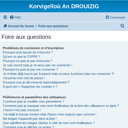
Korvigelloù An DROUIZIG
FAQ
Connexion
R
Accueil du forum
Foire aux questions
e
Foire aux questions
c
h
Problèmes de connexion et d’inscription
Pourquoi ai-je besoin de m’inscrire ?
e
Qu’est-ce que la COPPA ?
r
Pourquoi ne puis-je pas m’inscrire ?
Je suis inscrit mais je ne peux pas me connecter !
c
Pourquoi ne puis-je pas me connecter ?
Je m’étais déjà inscrit par le passé mais ne peux à présent plus me connecter ?!
h
J’ai perdu mon mot de passe !
e
Pourquoi suis-je déconnecté automatiquement ?
À quoi sert « Supprimer les cookies » ?
r
Préférences et paramètres des utilisateurs
Comment puis-je modifier mes paramètres ?
Comment puis-je masquer mon nom d’utilisateur de la liste des utilisateurs en ligne ?
L’heure n’est pas correcte !
J’ai réglé le fuseau horaire mais l’heure n’est toujours pas correcte !
Ma langue n’apparaît pas dans la liste !
Que signifient les images situées à côté de mon nom d’utilisateur ?
Comment puis-je afficher un avatar ?