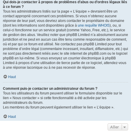
Qui dois-je contacter à propos de problèmes d’abus ou d’ordres légaux liés
à ce forum ?
Tous les administrateurs listés sur la page « L’équipe » devraient être un
contact approprié concernant ces problèmes. Si vous n’obtenez aucune
réponse de leur part, vous devriez alors contacter le propriétaire du domaine
(dont les informations sont disponibles grâce à
une requête WHOIS
), ou, si
celui-ci fonctionne sur un service gratuit (comme Yahoo, Free, etc.), le service
de gestion des abus. Veuillez noter que phpBB Limited n’a absolument aucune
juridiction et ne peut en aucun cas être tenu comme responsable de comment,
où et par qui ce forum est utilisé. Ne contactez pas phpBB Limited pour tout
problème d’ordre légal (commentaire incessant, insultant, diffamatoire, etc.) qui
ne sont pas directement reliés avec le site internet de phpBB.com ou le logiciel
phpBB en lui-même. Si vous envoyez un courrier électronique à phpBB
Limited à propos d’une utilisation de tierce partie de ce logiciel, attendez-vous
à une réponse laconique ou à ne pas recevoir de réponse.
Haut
Comment puis-je contacter un administrateur du forum ?
Tous les utilisateurs du forum peuvent utiliser le formulaire disponible sur le
lien « Nous contacter » si cette fonctionnalité a été activée par les
administrateurs du forum.
Les membres du forum peuvent également utiliser le lien « L’équipe ».
Haut
Aller