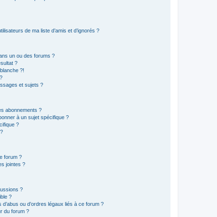
lisateurs de ma liste d’amis et d’ignorés ?
ans un ou des forums ?
sultat ?
blanche ?!
?
ssages et sujets ?
t les abonnements ?
onner à un sujet spécifique ?
ifique ?
 ?
ce forum ?
s jointes ?
cussions ?
ible ?
 d’abus ou d’ordres légaux liés à ce forum ?
r du forum ?