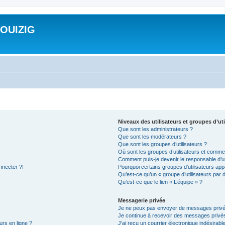
ROUIZIG
Niveaux des utilisateurs et groupes d’uti
Que sont les administrateurs ?
Que sont les modérateurs ?
Que sont les groupes d’utilisateurs ?
Où sont les groupes d’utilisateurs et commen
Comment puis-je devenir le responsable d’un
nnecter ?!
Pourquoi certains groupes d’utilisateurs app
Qu’est-ce qu’un « groupe d’utilisateurs par 
Qu’est-ce que le lien « L’équipe » ?
Messagerie privée
Je ne peux pas envoyer de messages privé
Je continue à recevoir des messages privés 
urs en ligne ?
J’ai reçu un courrier électronique indésirabl