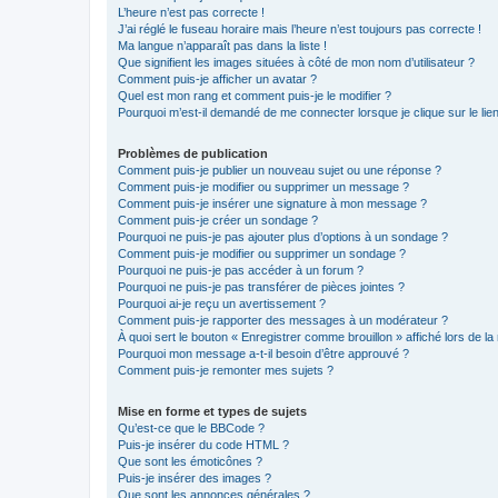
L’heure n’est pas correcte !
J’ai réglé le fuseau horaire mais l’heure n’est toujours pas correcte !
Ma langue n’apparaît pas dans la liste !
Que signifient les images situées à côté de mon nom d’utilisateur ?
Comment puis-je afficher un avatar ?
Quel est mon rang et comment puis-je le modifier ?
Pourquoi m’est-il demandé de me connecter lorsque je clique sur le lien 
Problèmes de publication
Comment puis-je publier un nouveau sujet ou une réponse ?
Comment puis-je modifier ou supprimer un message ?
Comment puis-je insérer une signature à mon message ?
Comment puis-je créer un sondage ?
Pourquoi ne puis-je pas ajouter plus d’options à un sondage ?
Comment puis-je modifier ou supprimer un sondage ?
Pourquoi ne puis-je pas accéder à un forum ?
Pourquoi ne puis-je pas transférer de pièces jointes ?
Pourquoi ai-je reçu un avertissement ?
Comment puis-je rapporter des messages à un modérateur ?
À quoi sert le bouton « Enregistrer comme brouillon » affiché lors de la 
Pourquoi mon message a-t-il besoin d’être approuvé ?
Comment puis-je remonter mes sujets ?
Mise en forme et types de sujets
Qu’est-ce que le BBCode ?
Puis-je insérer du code HTML ?
Que sont les émoticônes ?
Puis-je insérer des images ?
Que sont les annonces générales ?