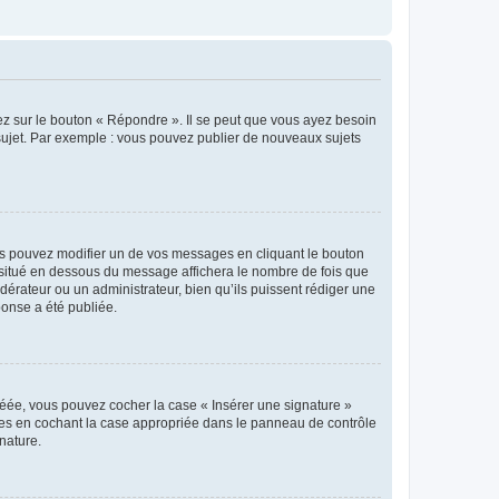
ez sur le bouton « Répondre ». Il se peut que vous ayez besoin
 sujet. Par exemple : vous pouvez publier de nouveaux sujets
s pouvez modifier un de vos messages en cliquant le bouton
e situé en dessous du message affichera le nombre de fois que
modérateur ou un administrateur, bien qu’ils puissent rédiger une
ponse a été publiée.
réée, vous pouvez cocher la case « Insérer une signature »
ages en cochant la case appropriée dans le panneau de contrôle
gnature.