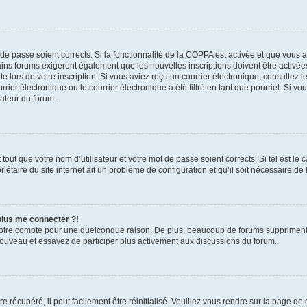
t de passe soient corrects. Si la fonctionnalité de la COPPA est activée et que vous 
ains forums exigeront également que les nouvelles inscriptions doivent être activée
te lors de votre inscription. Si vous aviez reçu un courrier électronique, consultez l
r électronique ou le courrier électronique a été filtré en tant que pourriel. Si vo
rateur du forum.
out que votre nom d’utilisateur et votre mot de passe soient corrects. Si tel est le
iétaire du site internet ait un problème de configuration et qu’il soit nécessaire de l
 plus me connecter ?!
votre compte pour une quelconque raison. De plus, beaucoup de forums suppriment pér
 nouveau et essayez de participer plus activement aux discussions du forum.
 récupéré, il peut facilement être réinitialisé. Veuillez vous rendre sur la page de