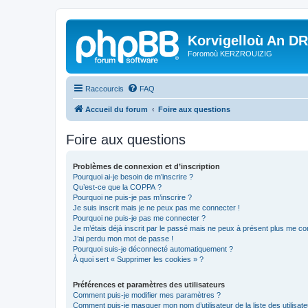
Korvigelloù An D
Foromoù KERZROUIZIG
Raccourcis
FAQ
Accueil du forum
Foire aux questions
Foire aux questions
Problèmes de connexion et d’inscription
Pourquoi ai-je besoin de m’inscrire ?
Qu’est-ce que la COPPA ?
Pourquoi ne puis-je pas m’inscrire ?
Je suis inscrit mais je ne peux pas me connecter !
Pourquoi ne puis-je pas me connecter ?
Je m’étais déjà inscrit par le passé mais ne peux à présent plus me co
J’ai perdu mon mot de passe !
Pourquoi suis-je déconnecté automatiquement ?
À quoi sert « Supprimer les cookies » ?
Préférences et paramètres des utilisateurs
Comment puis-je modifier mes paramètres ?
Comment puis-je masquer mon nom d’utilisateur de la liste des utilisate