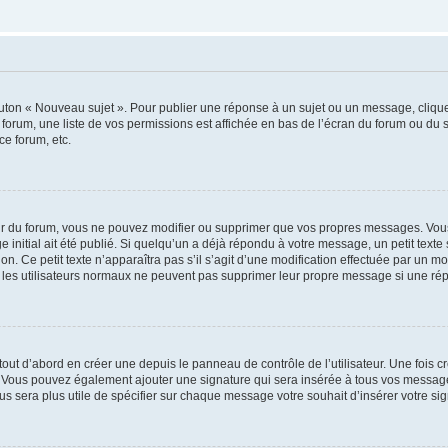
outon « Nouveau sujet ». Pour publier une réponse à un sujet ou un message, cliqu
 forum, une liste de vos permissions est affichée en bas de l’écran du forum ou du
ce forum, etc.
r du forum, vous ne pouvez modifier ou supprimer que vos propres messages. Vou
 initial ait été publié. Si quelqu’un a déjà répondu à votre message, un petit text
ion. Ce petit texte n’apparaîtra pas s’il s’agit d’une modification effectuée par un 
ue les utilisateurs normaux ne peuvent pas supprimer leur propre message si une ré
ut d’abord en créer une depuis le panneau de contrôle de l’utilisateur. Une fois c
ure. Vous pouvez également ajouter une signature qui sera insérée à tous vos mess
 vous sera plus utile de spécifier sur chaque message votre souhait d’insérer votre si