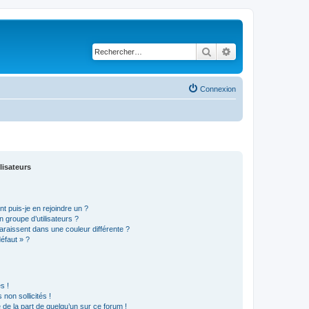
Rechercher
Recherche avancé
Connexion
lisateurs
t puis-je en rejoindre un ?
 groupe d’utilisateurs ?
araissent dans une couleur différente ?
défaut » ?
s !
non sollicités !
e de la part de quelqu’un sur ce forum !