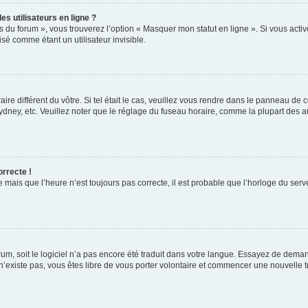
s utilisateurs en ligne ?
s du forum », vous trouverez l’option « Masquer mon statut en ligne ». Si vous activ
é comme étant un utilisateur invisible.
aire différent du vôtre. Si tel était le cas, veuillez vous rendre dans le panneau de co
ey, etc. Veuillez noter que le réglage du fuseau horaire, comme la plupart des autr
orrecte !
 mais que l’heure n’est toujours pas correcte, il est probable que l’horloge du serve
orum, soit le logiciel n’a pas encore été traduit dans votre langue. Essayez de deman
 n’existe pas, vous êtes libre de vous porter volontaire et commencer une nouvelle t