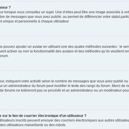
ateur ?
ur lorsque vous consultez un sujet. Une d’elles peut être une image associée à vo
mbre de messages que vous avez publié, ou permet de différencier votre statut parti
 unique et personnelle à chaque utilisateur.
ous pouvez ajouter un avatar en utilisant une des quatre méthodes suivantes : le serv
ent activer ou non la fonctionnalité des avatars et des méthodes qu’ils veuillent ren
forum.
ur, indiquent votre activité selon le nombre de messages que vous avez publié ou id
eul un administrateur du forum peut modifier le texte des rangs du forum. Merci de 
de forums ne toléreront pas ce procédé et un administrateur ou un modérateur pou
ur le lien de courrier électronique d’un utilisateur ?
s utilisateurs inscrits peuvent envoyer des courriers électroniques aux autres utili
es utilisateurs malveillants ou des robots.