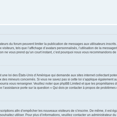
trateurs du forum peuvent limiter la publication de messages aux utilisateurs inscri
visiteurs, tels que l’affichage d’avatars personnalisés, l’utilisation de la messager
ription ne vous prend qu’un court instant, c’est pourquoi nous vous recommandons de l
t une loi des États-Unis d’Amérique qui demande aux sites internet collectant pot
 des mineurs concernés. Si vous ne savez pas si cette loi s’applique également au
 pourra vous renseigner. Veuillez noter que phpBB Limited et que les propriétaires
ue l’assistance porte sur la question « Qui dois-je contacter à propos de problèmes 
inscriptions afin d’empêcher les nouveaux visiteurs de s’inscrire. De même, il est é
s souhaitez utiliser. Pour plus d’informations, veuillez contacter un administrateur du