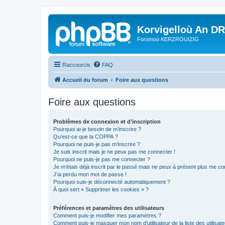
Korvigelloù An D
Foromoù KERZROUIZIG
Raccourcis
FAQ
Accueil du forum
Foire aux questions
Foire aux questions
Problèmes de connexion et d’inscription
Pourquoi ai-je besoin de m’inscrire ?
Qu’est-ce que la COPPA ?
Pourquoi ne puis-je pas m’inscrire ?
Je suis inscrit mais je ne peux pas me connecter !
Pourquoi ne puis-je pas me connecter ?
Je m’étais déjà inscrit par le passé mais ne peux à présent plus me co
J’ai perdu mon mot de passe !
Pourquoi suis-je déconnecté automatiquement ?
À quoi sert « Supprimer les cookies » ?
Préférences et paramètres des utilisateurs
Comment puis-je modifier mes paramètres ?
Comment puis-je masquer mon nom d’utilisateur de la liste des utilisate