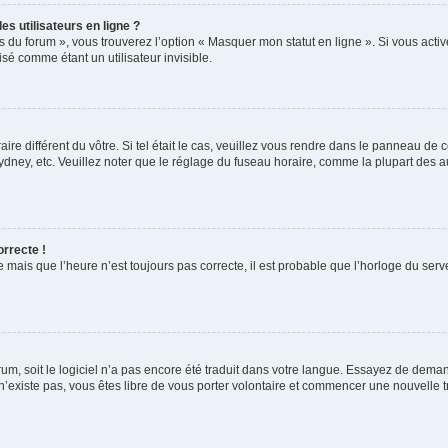
s utilisateurs en ligne ?
s du forum », vous trouverez l’option « Masquer mon statut en ligne ». Si vous activ
é comme étant un utilisateur invisible.
aire différent du vôtre. Si tel était le cas, veuillez vous rendre dans le panneau de co
ey, etc. Veuillez noter que le réglage du fuseau horaire, comme la plupart des autr
orrecte !
 mais que l’heure n’est toujours pas correcte, il est probable que l’horloge du serve
orum, soit le logiciel n’a pas encore été traduit dans votre langue. Essayez de deman
 n’existe pas, vous êtes libre de vous porter volontaire et commencer une nouvelle t