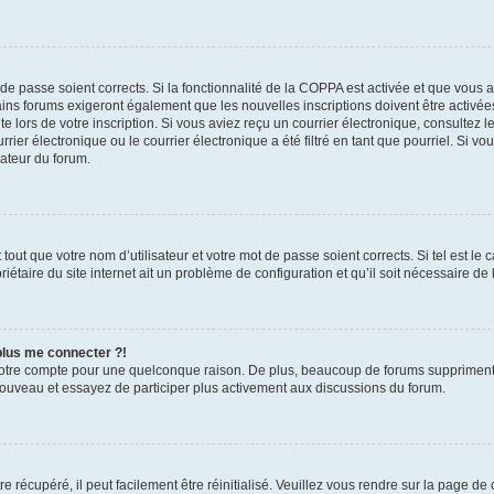
t de passe soient corrects. Si la fonctionnalité de la COPPA est activée et que vous 
ains forums exigeront également que les nouvelles inscriptions doivent être activée
te lors de votre inscription. Si vous aviez reçu un courrier électronique, consultez l
r électronique ou le courrier électronique a été filtré en tant que pourriel. Si vo
rateur du forum.
out que votre nom d’utilisateur et votre mot de passe soient corrects. Si tel est le
iétaire du site internet ait un problème de configuration et qu’il soit nécessaire de l
 plus me connecter ?!
votre compte pour une quelconque raison. De plus, beaucoup de forums suppriment pér
 nouveau et essayez de participer plus activement aux discussions du forum.
 récupéré, il peut facilement être réinitialisé. Veuillez vous rendre sur la page de