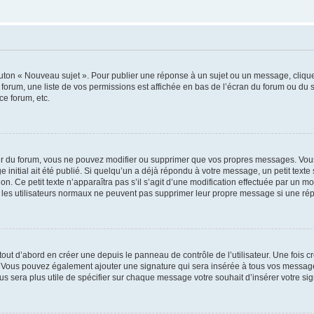
outon « Nouveau sujet ». Pour publier une réponse à un sujet ou un message, cliqu
 forum, une liste de vos permissions est affichée en bas de l’écran du forum ou du
ce forum, etc.
r du forum, vous ne pouvez modifier ou supprimer que vos propres messages. Vou
 initial ait été publié. Si quelqu’un a déjà répondu à votre message, un petit text
ion. Ce petit texte n’apparaîtra pas s’il s’agit d’une modification effectuée par un 
ue les utilisateurs normaux ne peuvent pas supprimer leur propre message si une ré
ut d’abord en créer une depuis le panneau de contrôle de l’utilisateur. Une fois c
ure. Vous pouvez également ajouter une signature qui sera insérée à tous vos mess
 vous sera plus utile de spécifier sur chaque message votre souhait d’insérer votre si