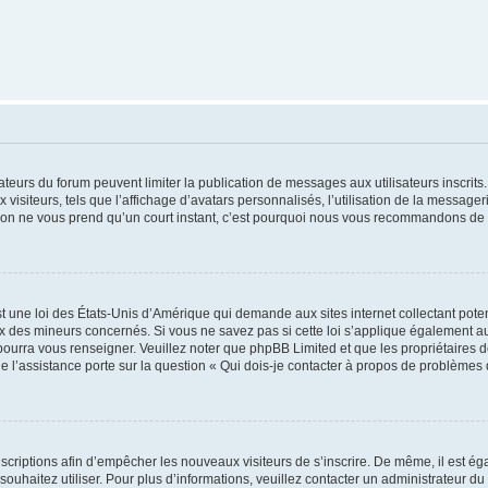
trateurs du forum peuvent limiter la publication de messages aux utilisateurs inscri
visiteurs, tels que l’affichage d’avatars personnalisés, l’utilisation de la messager
ription ne vous prend qu’un court instant, c’est pourquoi nous vous recommandons de l
t une loi des États-Unis d’Amérique qui demande aux sites internet collectant pot
 des mineurs concernés. Si vous ne savez pas si cette loi s’applique également au
 pourra vous renseigner. Veuillez noter que phpBB Limited et que les propriétaires
ue l’assistance porte sur la question « Qui dois-je contacter à propos de problèmes 
inscriptions afin d’empêcher les nouveaux visiteurs de s’inscrire. De même, il est é
s souhaitez utiliser. Pour plus d’informations, veuillez contacter un administrateur du