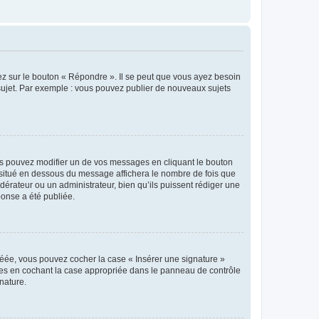
ez sur le bouton « Répondre ». Il se peut que vous ayez besoin
 sujet. Par exemple : vous pouvez publier de nouveaux sujets
s pouvez modifier un de vos messages en cliquant le bouton
e situé en dessous du message affichera le nombre de fois que
modérateur ou un administrateur, bien qu’ils puissent rédiger une
ponse a été publiée.
réée, vous pouvez cocher la case « Insérer une signature »
ages en cochant la case appropriée dans le panneau de contrôle
gnature.