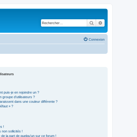
Rechercher
Recherche avancé
Connexion
lisateurs
t puis-je en rejoindre un ?
 groupe d’utilisateurs ?
araissent dans une couleur différente ?
défaut » ?
s !
non sollicités !
e de la part de quelqu’un sur ce forum !