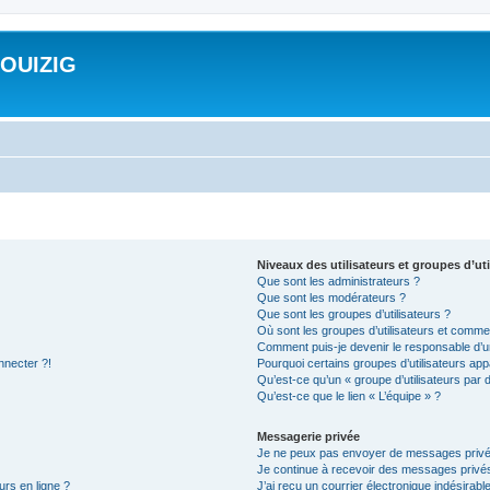
ROUIZIG
Niveaux des utilisateurs et groupes d’uti
Que sont les administrateurs ?
Que sont les modérateurs ?
Que sont les groupes d’utilisateurs ?
Où sont les groupes d’utilisateurs et commen
Comment puis-je devenir le responsable d’un
nnecter ?!
Pourquoi certains groupes d’utilisateurs app
Qu’est-ce qu’un « groupe d’utilisateurs par 
Qu’est-ce que le lien « L’équipe » ?
Messagerie privée
Je ne peux pas envoyer de messages privé
Je continue à recevoir des messages privés 
urs en ligne ?
J’ai reçu un courrier électronique indésirabl