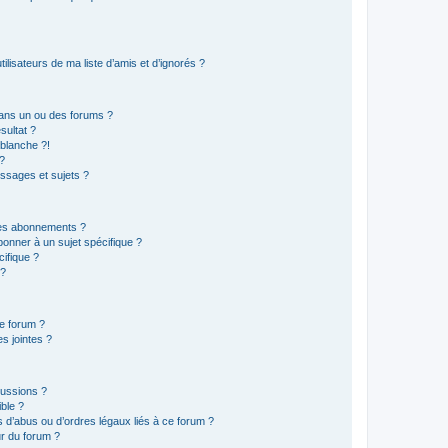
lisateurs de ma liste d’amis et d’ignorés ?
ans un ou des forums ?
sultat ?
blanche ?!
?
ssages et sujets ?
t les abonnements ?
onner à un sujet spécifique ?
ifique ?
 ?
ce forum ?
s jointes ?
cussions ?
ible ?
 d’abus ou d’ordres légaux liés à ce forum ?
r du forum ?