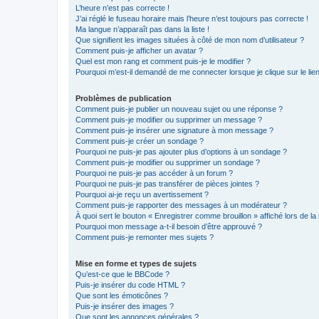
L’heure n’est pas correcte !
J’ai réglé le fuseau horaire mais l’heure n’est toujours pas correcte !
Ma langue n’apparaît pas dans la liste !
Que signifient les images situées à côté de mon nom d’utilisateur ?
Comment puis-je afficher un avatar ?
Quel est mon rang et comment puis-je le modifier ?
Pourquoi m’est-il demandé de me connecter lorsque je clique sur le lien 
Problèmes de publication
Comment puis-je publier un nouveau sujet ou une réponse ?
Comment puis-je modifier ou supprimer un message ?
Comment puis-je insérer une signature à mon message ?
Comment puis-je créer un sondage ?
Pourquoi ne puis-je pas ajouter plus d’options à un sondage ?
Comment puis-je modifier ou supprimer un sondage ?
Pourquoi ne puis-je pas accéder à un forum ?
Pourquoi ne puis-je pas transférer de pièces jointes ?
Pourquoi ai-je reçu un avertissement ?
Comment puis-je rapporter des messages à un modérateur ?
À quoi sert le bouton « Enregistrer comme brouillon » affiché lors de la 
Pourquoi mon message a-t-il besoin d’être approuvé ?
Comment puis-je remonter mes sujets ?
Mise en forme et types de sujets
Qu’est-ce que le BBCode ?
Puis-je insérer du code HTML ?
Que sont les émoticônes ?
Puis-je insérer des images ?
Que sont les annonces générales ?