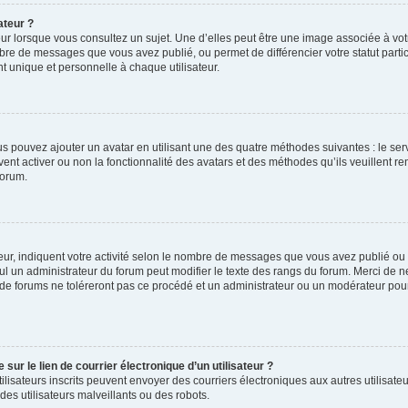
ateur ?
ur lorsque vous consultez un sujet. Une d’elles peut être une image associée à vo
mbre de messages que vous avez publié, ou permet de différencier votre statut parti
 unique et personnelle à chaque utilisateur.
ous pouvez ajouter un avatar en utilisant une des quatre méthodes suivantes : le serv
ent activer ou non la fonctionnalité des avatars et des méthodes qu’ils veuillent ren
forum.
ur, indiquent votre activité selon le nombre de messages que vous avez publié ou id
eul un administrateur du forum peut modifier le texte des rangs du forum. Merci de 
de forums ne toléreront pas ce procédé et un administrateur ou un modérateur pou
ur le lien de courrier électronique d’un utilisateur ?
s utilisateurs inscrits peuvent envoyer des courriers électroniques aux autres utili
es utilisateurs malveillants ou des robots.