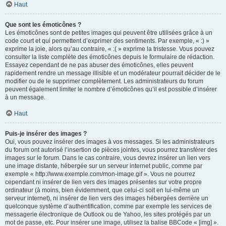
Haut
Que sont les émoticônes ?
Les émoticônes sont de petites images qui peuvent être utilisées grâce à un
code court et qui permettent d’exprimer des sentiments. Par exemple, « :) »
exprime la joie, alors qu’au contraire, « :( » exprime la tristesse. Vous pouvez
consulter la liste complète des émoticônes depuis le formulaire de rédaction.
Essayez cependant de ne pas abuser des émoticônes, elles peuvent
rapidement rendre un message illisible et un modérateur pourrait décider de le
modifier ou de le supprimer complètement. Les administrateurs du forum
peuvent également limiter le nombre d’émoticônes qu’il est possible d’insérer
à un message.
Haut
Puis-je insérer des images ?
Oui, vous pouvez insérer des images à vos messages. Si les administrateurs
du forum ont autorisé l’insertion de pièces jointes, vous pourrez transférer des
images sur le forum. Dans le cas contraire, vous devrez insérer un lien vers
une image distante, hébergée sur un serveur internet public, comme par
exemple « http://www.exemple.com/mon-image.gif ». Vous ne pourrez
cependant ni insérer de lien vers des images présentes sur votre propre
ordinateur (à moins, bien évidemment, que celui-ci soit en lui-même un
serveur internet), ni insérer de lien vers des images hébergées derrière un
quelconque système d’authentification, comme par exemple les services de
messagerie électronique de Outlook ou de Yahoo, les sites protégés par un
mot de passe, etc. Pour insérer une image, utilisez la balise BBCode « [img] ».