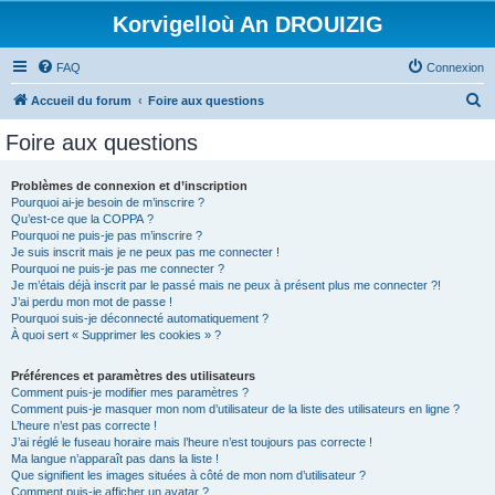
Korvigelloù An DROUIZIG
FAQ
Connexion
R
Accueil du forum
Foire aux questions
e
Foire aux questions
c
h
Problèmes de connexion et d’inscription
Pourquoi ai-je besoin de m’inscrire ?
e
Qu’est-ce que la COPPA ?
r
Pourquoi ne puis-je pas m’inscrire ?
Je suis inscrit mais je ne peux pas me connecter !
c
Pourquoi ne puis-je pas me connecter ?
Je m’étais déjà inscrit par le passé mais ne peux à présent plus me connecter ?!
h
J’ai perdu mon mot de passe !
e
Pourquoi suis-je déconnecté automatiquement ?
À quoi sert « Supprimer les cookies » ?
r
Préférences et paramètres des utilisateurs
Comment puis-je modifier mes paramètres ?
Comment puis-je masquer mon nom d’utilisateur de la liste des utilisateurs en ligne ?
L’heure n’est pas correcte !
J’ai réglé le fuseau horaire mais l’heure n’est toujours pas correcte !
Ma langue n’apparaît pas dans la liste !
Que signifient les images situées à côté de mon nom d’utilisateur ?
Comment puis-je afficher un avatar ?