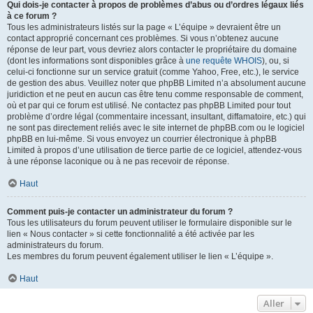
Qui dois-je contacter à propos de problèmes d’abus ou d’ordres légaux liés
à ce forum ?
Tous les administrateurs listés sur la page « L’équipe » devraient être un
contact approprié concernant ces problèmes. Si vous n’obtenez aucune
réponse de leur part, vous devriez alors contacter le propriétaire du domaine
(dont les informations sont disponibles grâce à
une requête WHOIS
), ou, si
celui-ci fonctionne sur un service gratuit (comme Yahoo, Free, etc.), le service
de gestion des abus. Veuillez noter que phpBB Limited n’a absolument aucune
juridiction et ne peut en aucun cas être tenu comme responsable de comment,
où et par qui ce forum est utilisé. Ne contactez pas phpBB Limited pour tout
problème d’ordre légal (commentaire incessant, insultant, diffamatoire, etc.) qui
ne sont pas directement reliés avec le site internet de phpBB.com ou le logiciel
phpBB en lui-même. Si vous envoyez un courrier électronique à phpBB
Limited à propos d’une utilisation de tierce partie de ce logiciel, attendez-vous
à une réponse laconique ou à ne pas recevoir de réponse.
Haut
Comment puis-je contacter un administrateur du forum ?
Tous les utilisateurs du forum peuvent utiliser le formulaire disponible sur le
lien « Nous contacter » si cette fonctionnalité a été activée par les
administrateurs du forum.
Les membres du forum peuvent également utiliser le lien « L’équipe ».
Haut
Aller