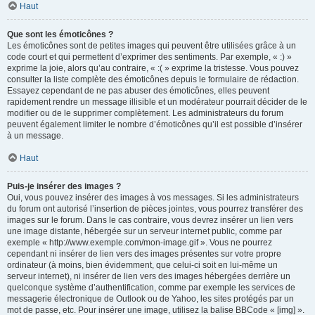
Haut
Que sont les émoticônes ?
Les émoticônes sont de petites images qui peuvent être utilisées grâce à un
code court et qui permettent d’exprimer des sentiments. Par exemple, « :) »
exprime la joie, alors qu’au contraire, « :( » exprime la tristesse. Vous pouvez
consulter la liste complète des émoticônes depuis le formulaire de rédaction.
Essayez cependant de ne pas abuser des émoticônes, elles peuvent
rapidement rendre un message illisible et un modérateur pourrait décider de le
modifier ou de le supprimer complètement. Les administrateurs du forum
peuvent également limiter le nombre d’émoticônes qu’il est possible d’insérer
à un message.
Haut
Puis-je insérer des images ?
Oui, vous pouvez insérer des images à vos messages. Si les administrateurs
du forum ont autorisé l’insertion de pièces jointes, vous pourrez transférer des
images sur le forum. Dans le cas contraire, vous devrez insérer un lien vers
une image distante, hébergée sur un serveur internet public, comme par
exemple « http://www.exemple.com/mon-image.gif ». Vous ne pourrez
cependant ni insérer de lien vers des images présentes sur votre propre
ordinateur (à moins, bien évidemment, que celui-ci soit en lui-même un
serveur internet), ni insérer de lien vers des images hébergées derrière un
quelconque système d’authentification, comme par exemple les services de
messagerie électronique de Outlook ou de Yahoo, les sites protégés par un
mot de passe, etc. Pour insérer une image, utilisez la balise BBCode « [img] ».