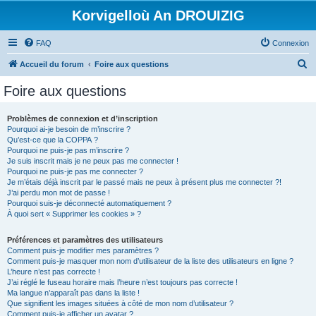
Korvigelloù An DROUIZIG
FAQ
Connexion
R
Accueil du forum
Foire aux questions
e
Foire aux questions
c
h
Problèmes de connexion et d’inscription
Pourquoi ai-je besoin de m’inscrire ?
e
Qu’est-ce que la COPPA ?
r
Pourquoi ne puis-je pas m’inscrire ?
Je suis inscrit mais je ne peux pas me connecter !
c
Pourquoi ne puis-je pas me connecter ?
Je m’étais déjà inscrit par le passé mais ne peux à présent plus me connecter ?!
h
J’ai perdu mon mot de passe !
e
Pourquoi suis-je déconnecté automatiquement ?
À quoi sert « Supprimer les cookies » ?
r
Préférences et paramètres des utilisateurs
Comment puis-je modifier mes paramètres ?
Comment puis-je masquer mon nom d’utilisateur de la liste des utilisateurs en ligne ?
L’heure n’est pas correcte !
J’ai réglé le fuseau horaire mais l’heure n’est toujours pas correcte !
Ma langue n’apparaît pas dans la liste !
Que signifient les images situées à côté de mon nom d’utilisateur ?
Comment puis-je afficher un avatar ?