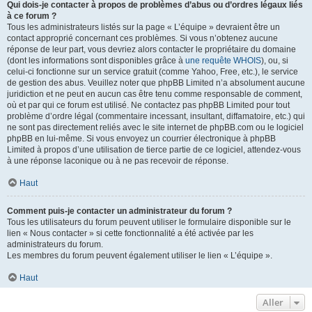
Qui dois-je contacter à propos de problèmes d’abus ou d’ordres légaux liés
à ce forum ?
Tous les administrateurs listés sur la page « L’équipe » devraient être un
contact approprié concernant ces problèmes. Si vous n’obtenez aucune
réponse de leur part, vous devriez alors contacter le propriétaire du domaine
(dont les informations sont disponibles grâce à
une requête WHOIS
), ou, si
celui-ci fonctionne sur un service gratuit (comme Yahoo, Free, etc.), le service
de gestion des abus. Veuillez noter que phpBB Limited n’a absolument aucune
juridiction et ne peut en aucun cas être tenu comme responsable de comment,
où et par qui ce forum est utilisé. Ne contactez pas phpBB Limited pour tout
problème d’ordre légal (commentaire incessant, insultant, diffamatoire, etc.) qui
ne sont pas directement reliés avec le site internet de phpBB.com ou le logiciel
phpBB en lui-même. Si vous envoyez un courrier électronique à phpBB
Limited à propos d’une utilisation de tierce partie de ce logiciel, attendez-vous
à une réponse laconique ou à ne pas recevoir de réponse.
Haut
Comment puis-je contacter un administrateur du forum ?
Tous les utilisateurs du forum peuvent utiliser le formulaire disponible sur le
lien « Nous contacter » si cette fonctionnalité a été activée par les
administrateurs du forum.
Les membres du forum peuvent également utiliser le lien « L’équipe ».
Haut
Aller