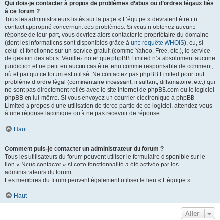
Qui dois-je contacter à propos de problèmes d’abus ou d’ordres légaux liés
à ce forum ?
Tous les administrateurs listés sur la page « L’équipe » devraient être un
contact approprié concernant ces problèmes. Si vous n’obtenez aucune
réponse de leur part, vous devriez alors contacter le propriétaire du domaine
(dont les informations sont disponibles grâce à
une requête WHOIS
), ou, si
celui-ci fonctionne sur un service gratuit (comme Yahoo, Free, etc.), le service
de gestion des abus. Veuillez noter que phpBB Limited n’a absolument aucune
juridiction et ne peut en aucun cas être tenu comme responsable de comment,
où et par qui ce forum est utilisé. Ne contactez pas phpBB Limited pour tout
problème d’ordre légal (commentaire incessant, insultant, diffamatoire, etc.) qui
ne sont pas directement reliés avec le site internet de phpBB.com ou le logiciel
phpBB en lui-même. Si vous envoyez un courrier électronique à phpBB
Limited à propos d’une utilisation de tierce partie de ce logiciel, attendez-vous
à une réponse laconique ou à ne pas recevoir de réponse.
Haut
Comment puis-je contacter un administrateur du forum ?
Tous les utilisateurs du forum peuvent utiliser le formulaire disponible sur le
lien « Nous contacter » si cette fonctionnalité a été activée par les
administrateurs du forum.
Les membres du forum peuvent également utiliser le lien « L’équipe ».
Haut
Aller