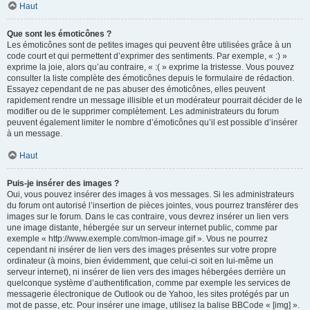
Haut
Que sont les émoticônes ?
Les émoticônes sont de petites images qui peuvent être utilisées grâce à un
code court et qui permettent d’exprimer des sentiments. Par exemple, « :) »
exprime la joie, alors qu’au contraire, « :( » exprime la tristesse. Vous pouvez
consulter la liste complète des émoticônes depuis le formulaire de rédaction.
Essayez cependant de ne pas abuser des émoticônes, elles peuvent
rapidement rendre un message illisible et un modérateur pourrait décider de le
modifier ou de le supprimer complètement. Les administrateurs du forum
peuvent également limiter le nombre d’émoticônes qu’il est possible d’insérer
à un message.
Haut
Puis-je insérer des images ?
Oui, vous pouvez insérer des images à vos messages. Si les administrateurs
du forum ont autorisé l’insertion de pièces jointes, vous pourrez transférer des
images sur le forum. Dans le cas contraire, vous devrez insérer un lien vers
une image distante, hébergée sur un serveur internet public, comme par
exemple « http://www.exemple.com/mon-image.gif ». Vous ne pourrez
cependant ni insérer de lien vers des images présentes sur votre propre
ordinateur (à moins, bien évidemment, que celui-ci soit en lui-même un
serveur internet), ni insérer de lien vers des images hébergées derrière un
quelconque système d’authentification, comme par exemple les services de
messagerie électronique de Outlook ou de Yahoo, les sites protégés par un
mot de passe, etc. Pour insérer une image, utilisez la balise BBCode « [img] ».