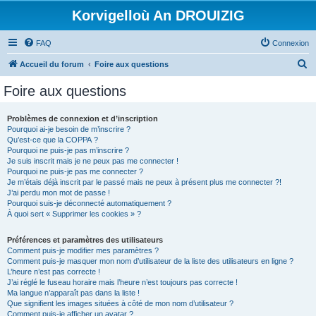
Korvigelloù An DROUIZIG
FAQ
Connexion
R
Accueil du forum
Foire aux questions
e
Foire aux questions
c
h
Problèmes de connexion et d’inscription
Pourquoi ai-je besoin de m’inscrire ?
e
Qu’est-ce que la COPPA ?
r
Pourquoi ne puis-je pas m’inscrire ?
Je suis inscrit mais je ne peux pas me connecter !
c
Pourquoi ne puis-je pas me connecter ?
Je m’étais déjà inscrit par le passé mais ne peux à présent plus me connecter ?!
h
J’ai perdu mon mot de passe !
e
Pourquoi suis-je déconnecté automatiquement ?
À quoi sert « Supprimer les cookies » ?
r
Préférences et paramètres des utilisateurs
Comment puis-je modifier mes paramètres ?
Comment puis-je masquer mon nom d’utilisateur de la liste des utilisateurs en ligne ?
L’heure n’est pas correcte !
J’ai réglé le fuseau horaire mais l’heure n’est toujours pas correcte !
Ma langue n’apparaît pas dans la liste !
Que signifient les images situées à côté de mon nom d’utilisateur ?
Comment puis-je afficher un avatar ?