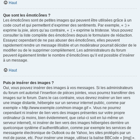
Haut
Que sont les émoticônes ?
Les émoticônes sont de petites images qui peuvent être utilisées grâce à un
code court et qui permettent d’exprimer des sentiments. Par exemple, « :) »
exprime la joie, alors qu’au contraire, « :( » exprime la tristesse. Vous pouvez
consulter la liste complète des émoticônes depuis le formulaire de rédaction.
Essayez cependant de ne pas abuser des émoticônes, elles peuvent
rapidement rendre un message illisible et un modérateur pourrait décider de le
modifier ou de le supprimer complètement. Les administrateurs du forum
peuvent également limiter le nombre d’émoticônes qu’il est possible d’insérer
à un message.
Haut
Puis-je insérer des images ?
Oui, vous pouvez insérer des images à vos messages. Si les administrateurs
du forum ont autorisé l’insertion de pièces jointes, vous pourrez transférer des
images sur le forum. Dans le cas contraire, vous devrez insérer un lien vers
une image distante, hébergée sur un serveur internet public, comme par
exemple « http://www.exemple.com/mon-image.gif ». Vous ne pourrez
cependant ni insérer de lien vers des images présentes sur votre propre
ordinateur (à moins, bien évidemment, que celui-ci soit en lui-même un
serveur internet), ni insérer de lien vers des images hébergées derrière un
quelconque système d’authentification, comme par exemple les services de
messagerie électronique de Outlook ou de Yahoo, les sites protégés par un
mot de passe, etc. Pour insérer une image, utilisez la balise BBCode « [img] ».