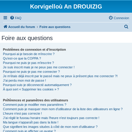
Korvigelloù An DROUIZIG
FAQ
Connexion
R
Accueil du forum
Foire aux questions
e
Foire aux questions
c
h
Problèmes de connexion et d’inscription
Pourquoi ai-je besoin de m’inscrire ?
e
Qu’est-ce que la COPPA ?
r
Pourquoi ne puis-je pas m’inscrire ?
Je suis inscrit mais je ne peux pas me connecter !
c
Pourquoi ne puis-je pas me connecter ?
Je m’étais déjà inscrit par le passé mais ne peux à présent plus me connecter ?!
h
J’ai perdu mon mot de passe !
e
Pourquoi suis-je déconnecté automatiquement ?
À quoi sert « Supprimer les cookies » ?
r
Préférences et paramètres des utilisateurs
Comment puis-je modifier mes paramètres ?
Comment puis-je masquer mon nom d’utilisateur de la liste des utilisateurs en ligne ?
L’heure n’est pas correcte !
J’ai réglé le fuseau horaire mais l’heure n’est toujours pas correcte !
Ma langue n’apparaît pas dans la liste !
Que signifient les images situées à côté de mon nom d’utilisateur ?
Comment puis-je afficher un avatar ?