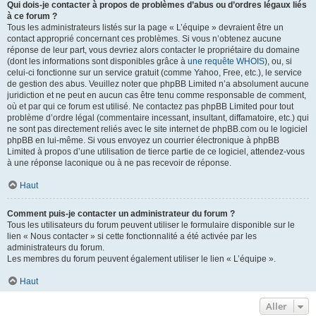
Qui dois-je contacter à propos de problèmes d’abus ou d’ordres légaux liés
à ce forum ?
Tous les administrateurs listés sur la page « L’équipe » devraient être un
contact approprié concernant ces problèmes. Si vous n’obtenez aucune
réponse de leur part, vous devriez alors contacter le propriétaire du domaine
(dont les informations sont disponibles grâce à
une requête WHOIS
), ou, si
celui-ci fonctionne sur un service gratuit (comme Yahoo, Free, etc.), le service
de gestion des abus. Veuillez noter que phpBB Limited n’a absolument aucune
juridiction et ne peut en aucun cas être tenu comme responsable de comment,
où et par qui ce forum est utilisé. Ne contactez pas phpBB Limited pour tout
problème d’ordre légal (commentaire incessant, insultant, diffamatoire, etc.) qui
ne sont pas directement reliés avec le site internet de phpBB.com ou le logiciel
phpBB en lui-même. Si vous envoyez un courrier électronique à phpBB
Limited à propos d’une utilisation de tierce partie de ce logiciel, attendez-vous
à une réponse laconique ou à ne pas recevoir de réponse.
Haut
Comment puis-je contacter un administrateur du forum ?
Tous les utilisateurs du forum peuvent utiliser le formulaire disponible sur le
lien « Nous contacter » si cette fonctionnalité a été activée par les
administrateurs du forum.
Les membres du forum peuvent également utiliser le lien « L’équipe ».
Haut
Aller