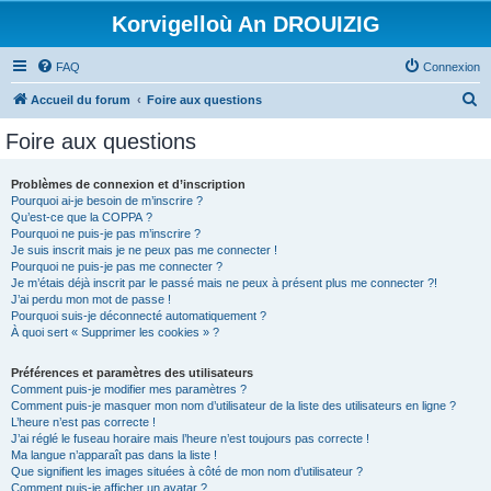
Korvigelloù An DROUIZIG
FAQ
Connexion
R
Accueil du forum
Foire aux questions
e
Foire aux questions
c
h
Problèmes de connexion et d’inscription
Pourquoi ai-je besoin de m’inscrire ?
e
Qu’est-ce que la COPPA ?
r
Pourquoi ne puis-je pas m’inscrire ?
Je suis inscrit mais je ne peux pas me connecter !
c
Pourquoi ne puis-je pas me connecter ?
Je m’étais déjà inscrit par le passé mais ne peux à présent plus me connecter ?!
h
J’ai perdu mon mot de passe !
e
Pourquoi suis-je déconnecté automatiquement ?
À quoi sert « Supprimer les cookies » ?
r
Préférences et paramètres des utilisateurs
Comment puis-je modifier mes paramètres ?
Comment puis-je masquer mon nom d’utilisateur de la liste des utilisateurs en ligne ?
L’heure n’est pas correcte !
J’ai réglé le fuseau horaire mais l’heure n’est toujours pas correcte !
Ma langue n’apparaît pas dans la liste !
Que signifient les images situées à côté de mon nom d’utilisateur ?
Comment puis-je afficher un avatar ?