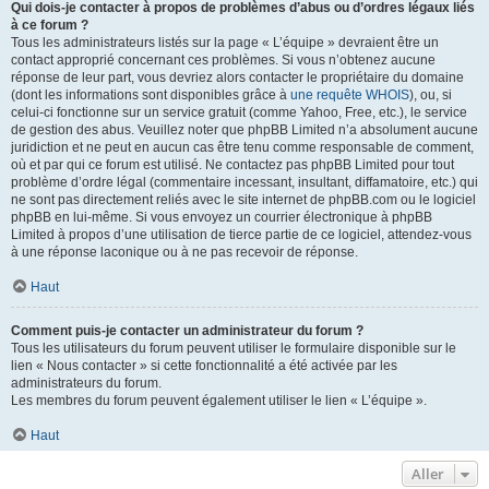
Qui dois-je contacter à propos de problèmes d’abus ou d’ordres légaux liés
à ce forum ?
Tous les administrateurs listés sur la page « L’équipe » devraient être un
contact approprié concernant ces problèmes. Si vous n’obtenez aucune
réponse de leur part, vous devriez alors contacter le propriétaire du domaine
(dont les informations sont disponibles grâce à
une requête WHOIS
), ou, si
celui-ci fonctionne sur un service gratuit (comme Yahoo, Free, etc.), le service
de gestion des abus. Veuillez noter que phpBB Limited n’a absolument aucune
juridiction et ne peut en aucun cas être tenu comme responsable de comment,
où et par qui ce forum est utilisé. Ne contactez pas phpBB Limited pour tout
problème d’ordre légal (commentaire incessant, insultant, diffamatoire, etc.) qui
ne sont pas directement reliés avec le site internet de phpBB.com ou le logiciel
phpBB en lui-même. Si vous envoyez un courrier électronique à phpBB
Limited à propos d’une utilisation de tierce partie de ce logiciel, attendez-vous
à une réponse laconique ou à ne pas recevoir de réponse.
Haut
Comment puis-je contacter un administrateur du forum ?
Tous les utilisateurs du forum peuvent utiliser le formulaire disponible sur le
lien « Nous contacter » si cette fonctionnalité a été activée par les
administrateurs du forum.
Les membres du forum peuvent également utiliser le lien « L’équipe ».
Haut
Aller