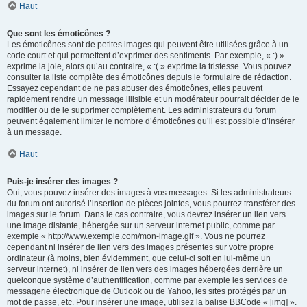
Haut
Que sont les émoticônes ?
Les émoticônes sont de petites images qui peuvent être utilisées grâce à un
code court et qui permettent d’exprimer des sentiments. Par exemple, « :) »
exprime la joie, alors qu’au contraire, « :( » exprime la tristesse. Vous pouvez
consulter la liste complète des émoticônes depuis le formulaire de rédaction.
Essayez cependant de ne pas abuser des émoticônes, elles peuvent
rapidement rendre un message illisible et un modérateur pourrait décider de le
modifier ou de le supprimer complètement. Les administrateurs du forum
peuvent également limiter le nombre d’émoticônes qu’il est possible d’insérer
à un message.
Haut
Puis-je insérer des images ?
Oui, vous pouvez insérer des images à vos messages. Si les administrateurs
du forum ont autorisé l’insertion de pièces jointes, vous pourrez transférer des
images sur le forum. Dans le cas contraire, vous devrez insérer un lien vers
une image distante, hébergée sur un serveur internet public, comme par
exemple « http://www.exemple.com/mon-image.gif ». Vous ne pourrez
cependant ni insérer de lien vers des images présentes sur votre propre
ordinateur (à moins, bien évidemment, que celui-ci soit en lui-même un
serveur internet), ni insérer de lien vers des images hébergées derrière un
quelconque système d’authentification, comme par exemple les services de
messagerie électronique de Outlook ou de Yahoo, les sites protégés par un
mot de passe, etc. Pour insérer une image, utilisez la balise BBCode « [img] ».