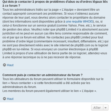
Qui dois-je contacter à propos de problèmes d’abus ou d’ordres légaux liés
à ce forum ?
Tous les administrateurs listés sur la page « L’équipe » devraient être un
contact approprié concernant ces problèmes. Si vous n’obtenez aucune
réponse de leur part, vous devriez alors contacter le propriétaire du domaine
(dont les informations sont disponibles grâce à
une requête WHOIS
), ou, si
celui-ci fonctionne sur un service gratuit (comme Yahoo, Free, etc.), le service
de gestion des abus. Veuillez noter que phpBB Limited n’a absolument aucune
juridiction et ne peut en aucun cas être tenu comme responsable de comment,
où et par qui ce forum est utilisé. Ne contactez pas phpBB Limited pour tout
problème d’ordre légal (commentaire incessant, insultant, diffamatoire, etc.) qui
ne sont pas directement reliés avec le site internet de phpBB.com ou le logiciel
phpBB en lui-même. Si vous envoyez un courrier électronique à phpBB
Limited à propos d’une utilisation de tierce partie de ce logiciel, attendez-vous
à une réponse laconique ou à ne pas recevoir de réponse.
Haut
Comment puis-je contacter un administrateur du forum ?
Tous les utilisateurs du forum peuvent utiliser le formulaire disponible sur le
lien « Nous contacter » si cette fonctionnalité a été activée par les
administrateurs du forum.
Les membres du forum peuvent également utiliser le lien « L’équipe ».
Haut
Aller