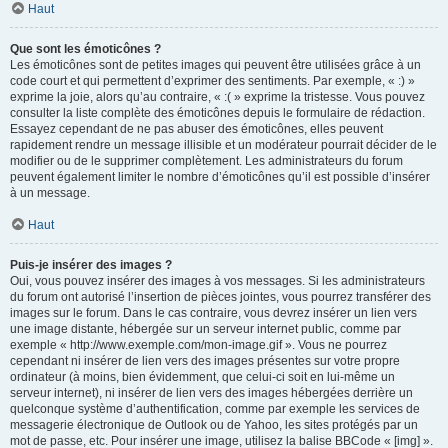
Haut
Que sont les émoticônes ?
Les émoticônes sont de petites images qui peuvent être utilisées grâce à un
code court et qui permettent d’exprimer des sentiments. Par exemple, « :) »
exprime la joie, alors qu’au contraire, « :( » exprime la tristesse. Vous pouvez
consulter la liste complète des émoticônes depuis le formulaire de rédaction.
Essayez cependant de ne pas abuser des émoticônes, elles peuvent
rapidement rendre un message illisible et un modérateur pourrait décider de le
modifier ou de le supprimer complètement. Les administrateurs du forum
peuvent également limiter le nombre d’émoticônes qu’il est possible d’insérer
à un message.
Haut
Puis-je insérer des images ?
Oui, vous pouvez insérer des images à vos messages. Si les administrateurs
du forum ont autorisé l’insertion de pièces jointes, vous pourrez transférer des
images sur le forum. Dans le cas contraire, vous devrez insérer un lien vers
une image distante, hébergée sur un serveur internet public, comme par
exemple « http://www.exemple.com/mon-image.gif ». Vous ne pourrez
cependant ni insérer de lien vers des images présentes sur votre propre
ordinateur (à moins, bien évidemment, que celui-ci soit en lui-même un
serveur internet), ni insérer de lien vers des images hébergées derrière un
quelconque système d’authentification, comme par exemple les services de
messagerie électronique de Outlook ou de Yahoo, les sites protégés par un
mot de passe, etc. Pour insérer une image, utilisez la balise BBCode « [img] ».