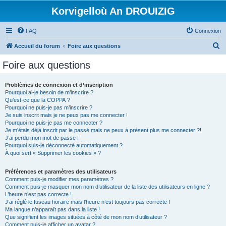
Korvigelloù An DROUIZIG
FAQ
Connexion
R
Accueil du forum
Foire aux questions
e
Foire aux questions
c
h
Problèmes de connexion et d’inscription
Pourquoi ai-je besoin de m’inscrire ?
e
Qu’est-ce que la COPPA ?
r
Pourquoi ne puis-je pas m’inscrire ?
Je suis inscrit mais je ne peux pas me connecter !
c
Pourquoi ne puis-je pas me connecter ?
Je m’étais déjà inscrit par le passé mais ne peux à présent plus me connecter ?!
h
J’ai perdu mon mot de passe !
e
Pourquoi suis-je déconnecté automatiquement ?
À quoi sert « Supprimer les cookies » ?
r
Préférences et paramètres des utilisateurs
Comment puis-je modifier mes paramètres ?
Comment puis-je masquer mon nom d’utilisateur de la liste des utilisateurs en ligne ?
L’heure n’est pas correcte !
J’ai réglé le fuseau horaire mais l’heure n’est toujours pas correcte !
Ma langue n’apparaît pas dans la liste !
Que signifient les images situées à côté de mon nom d’utilisateur ?
Comment puis-je afficher un avatar ?