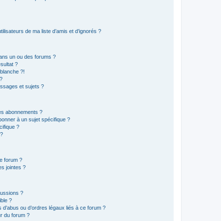
lisateurs de ma liste d’amis et d’ignorés ?
ans un ou des forums ?
sultat ?
blanche ?!
?
ssages et sujets ?
t les abonnements ?
onner à un sujet spécifique ?
ifique ?
 ?
ce forum ?
s jointes ?
cussions ?
ible ?
 d’abus ou d’ordres légaux liés à ce forum ?
r du forum ?