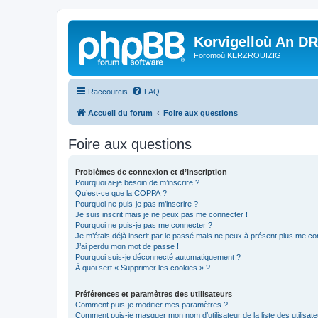
Korvigelloù An D
Foromoù KERZROUIZIG
Raccourcis
FAQ
Accueil du forum
Foire aux questions
Foire aux questions
Problèmes de connexion et d’inscription
Pourquoi ai-je besoin de m’inscrire ?
Qu’est-ce que la COPPA ?
Pourquoi ne puis-je pas m’inscrire ?
Je suis inscrit mais je ne peux pas me connecter !
Pourquoi ne puis-je pas me connecter ?
Je m’étais déjà inscrit par le passé mais ne peux à présent plus me co
J’ai perdu mon mot de passe !
Pourquoi suis-je déconnecté automatiquement ?
À quoi sert « Supprimer les cookies » ?
Préférences et paramètres des utilisateurs
Comment puis-je modifier mes paramètres ?
Comment puis-je masquer mon nom d’utilisateur de la liste des utilisate