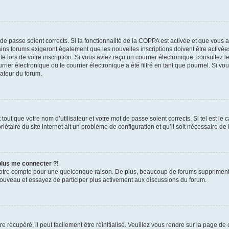
t de passe soient corrects. Si la fonctionnalité de la COPPA est activée et que vous 
ains forums exigeront également que les nouvelles inscriptions doivent être activée
te lors de votre inscription. Si vous aviez reçu un courrier électronique, consultez l
r électronique ou le courrier électronique a été filtré en tant que pourriel. Si vo
rateur du forum.
out que votre nom d’utilisateur et votre mot de passe soient corrects. Si tel est le
iétaire du site internet ait un problème de configuration et qu’il soit nécessaire de l
 plus me connecter ?!
votre compte pour une quelconque raison. De plus, beaucoup de forums suppriment pér
 nouveau et essayez de participer plus activement aux discussions du forum.
 récupéré, il peut facilement être réinitialisé. Veuillez vous rendre sur la page de