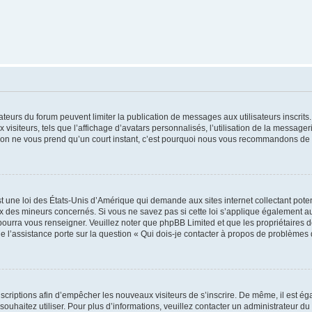
trateurs du forum peuvent limiter la publication de messages aux utilisateurs inscri
visiteurs, tels que l’affichage d’avatars personnalisés, l’utilisation de la messager
ription ne vous prend qu’un court instant, c’est pourquoi nous vous recommandons de l
t une loi des États-Unis d’Amérique qui demande aux sites internet collectant pot
 des mineurs concernés. Si vous ne savez pas si cette loi s’applique également au
 pourra vous renseigner. Veuillez noter que phpBB Limited et que les propriétaires
ue l’assistance porte sur la question « Qui dois-je contacter à propos de problèmes 
inscriptions afin d’empêcher les nouveaux visiteurs de s’inscrire. De même, il est é
s souhaitez utiliser. Pour plus d’informations, veuillez contacter un administrateur du