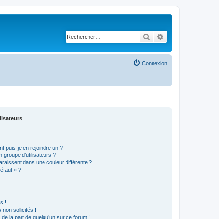
Rechercher
Recherche avancé
Connexion
lisateurs
t puis-je en rejoindre un ?
 groupe d’utilisateurs ?
araissent dans une couleur différente ?
défaut » ?
s !
non sollicités !
e de la part de quelqu’un sur ce forum !