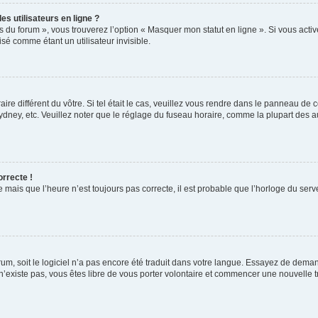
s utilisateurs en ligne ?
s du forum », vous trouverez l’option « Masquer mon statut en ligne ». Si vous activ
é comme étant un utilisateur invisible.
aire différent du vôtre. Si tel était le cas, veuillez vous rendre dans le panneau de co
ey, etc. Veuillez noter que le réglage du fuseau horaire, comme la plupart des autr
orrecte !
 mais que l’heure n’est toujours pas correcte, il est probable que l’horloge du serve
orum, soit le logiciel n’a pas encore été traduit dans votre langue. Essayez de deman
 n’existe pas, vous êtes libre de vous porter volontaire et commencer une nouvelle t