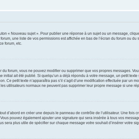
outon « Nouveau sujet ». Pour publier une réponse à un sujet ou un message, cliqu
 forum, une liste de vos permissions est affichée en bas de l’écran du forum ou du
ce forum, etc.
r du forum, vous ne pouvez modifier ou supprimer que vos propres messages. Vou
 initial ait été publié. Si quelqu’un a déjà répondu à votre message, un petit text
ion. Ce petit texte n’apparaîtra pas s’il s’agit d’une modification effectuée par un 
ue les utilisateurs normaux ne peuvent pas supprimer leur propre message si une ré
ut d’abord en créer une depuis le panneau de contrôle de l’utilisateur. Une fois c
ure. Vous pouvez également ajouter une signature qui sera insérée à tous vos mess
 vous sera plus utile de spécifier sur chaque message votre souhait d’insérer votre si