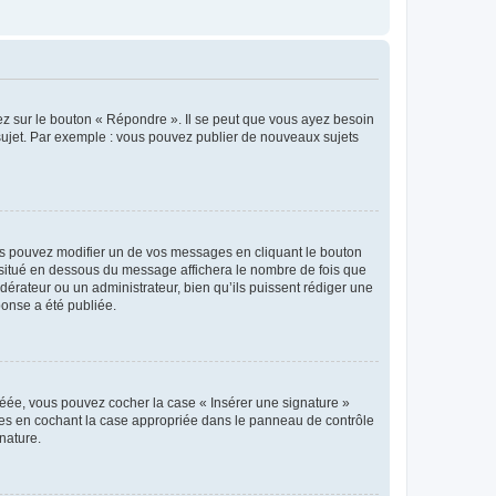
ez sur le bouton « Répondre ». Il se peut que vous ayez besoin
 sujet. Par exemple : vous pouvez publier de nouveaux sujets
s pouvez modifier un de vos messages en cliquant le bouton
e situé en dessous du message affichera le nombre de fois que
modérateur ou un administrateur, bien qu’ils puissent rédiger une
ponse a été publiée.
réée, vous pouvez cocher la case « Insérer une signature »
ages en cochant la case appropriée dans le panneau de contrôle
gnature.