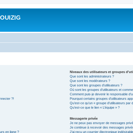
ROUIZIG
Niveaux des utilisateurs et groupes d’uti
Que sont les administrateurs ?
Que sont les modérateurs ?
Que sont les groupes d’utilisateurs ?
Où sont les groupes d’utilisateurs et commen
Comment puis-je devenir le responsable d’un
nnecter ?!
Pourquoi certains groupes d’utilisateurs app
Qu’est-ce qu’un « groupe d’utilisateurs par 
Qu’est-ce que le lien « L’équipe » ?
Messagerie privée
Je ne peux pas envoyer de messages privé
Je continue à recevoir des messages privés 
urs en ligne ?
J’ai reçu un courrier électronique indésirabl