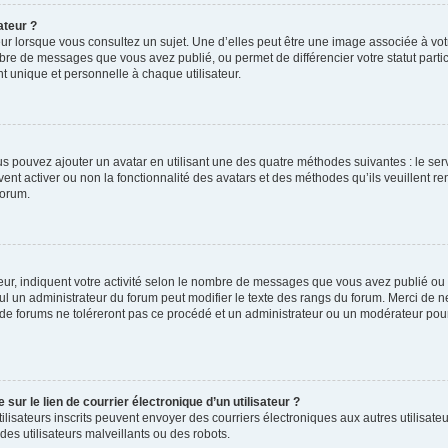
ateur ?
ur lorsque vous consultez un sujet. Une d’elles peut être une image associée à vo
mbre de messages que vous avez publié, ou permet de différencier votre statut parti
 unique et personnelle à chaque utilisateur.
ous pouvez ajouter un avatar en utilisant une des quatre méthodes suivantes : le serv
ent activer ou non la fonctionnalité des avatars et des méthodes qu’ils veuillent ren
forum.
ur, indiquent votre activité selon le nombre de messages que vous avez publié ou id
eul un administrateur du forum peut modifier le texte des rangs du forum. Merci de 
de forums ne toléreront pas ce procédé et un administrateur ou un modérateur pou
ur le lien de courrier électronique d’un utilisateur ?
s utilisateurs inscrits peuvent envoyer des courriers électroniques aux autres utili
es utilisateurs malveillants ou des robots.