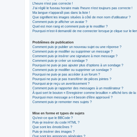
L’heure n’est pas correcte !
J’ai réglé le fuseau horaire mais l’heure n’est toujours pas correcte !
Ma langue n’apparaît pas dans la liste !
Que signifient les images situées à côté de mon nom d’utilisateur ?
Comment puis-je afficher un avatar ?
Quel est mon rang et comment puis-je le modifier ?
Pourquoi m’est-il demandé de me connecter lorsque je clique sur le lien 
Problèmes de publication
Comment puis-je publier un nouveau sujet ou une réponse ?
Comment puis-je modifier ou supprimer un message ?
Comment puis-je insérer une signature à mon message ?
Comment puis-je créer un sondage ?
Pourquoi ne puis-je pas ajouter plus d’options à un sondage ?
Comment puis-je modifier ou supprimer un sondage ?
Pourquoi ne puis-je pas accéder à un forum ?
Pourquoi ne puis-je pas transférer de pièces jointes ?
Pourquoi ai-je reçu un avertissement ?
Comment puis-je rapporter des messages à un modérateur ?
À quoi sert le bouton « Enregistrer comme brouillon » affiché lors de la 
Pourquoi mon message a-t-il besoin d’être approuvé ?
Comment puis-je remonter mes sujets ?
Mise en forme et types de sujets
Qu’est-ce que le BBCode ?
Puis-je insérer du code HTML ?
Que sont les émoticônes ?
Puis-je insérer des images ?
Que sont les annonces générales ?