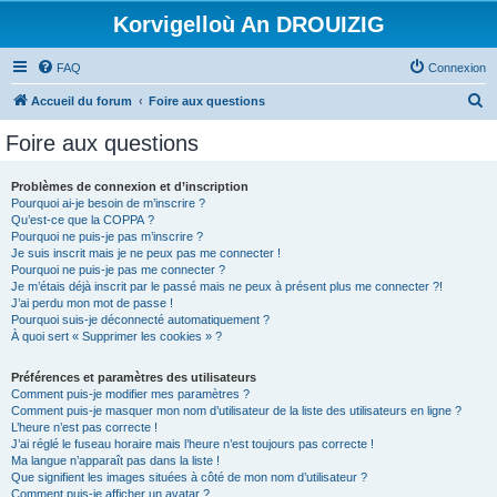
Korvigelloù An DROUIZIG
FAQ
Connexion
R
Accueil du forum
Foire aux questions
e
Foire aux questions
c
h
Problèmes de connexion et d’inscription
Pourquoi ai-je besoin de m’inscrire ?
e
Qu’est-ce que la COPPA ?
r
Pourquoi ne puis-je pas m’inscrire ?
Je suis inscrit mais je ne peux pas me connecter !
c
Pourquoi ne puis-je pas me connecter ?
Je m’étais déjà inscrit par le passé mais ne peux à présent plus me connecter ?!
h
J’ai perdu mon mot de passe !
e
Pourquoi suis-je déconnecté automatiquement ?
À quoi sert « Supprimer les cookies » ?
r
Préférences et paramètres des utilisateurs
Comment puis-je modifier mes paramètres ?
Comment puis-je masquer mon nom d’utilisateur de la liste des utilisateurs en ligne ?
L’heure n’est pas correcte !
J’ai réglé le fuseau horaire mais l’heure n’est toujours pas correcte !
Ma langue n’apparaît pas dans la liste !
Que signifient les images situées à côté de mon nom d’utilisateur ?
Comment puis-je afficher un avatar ?