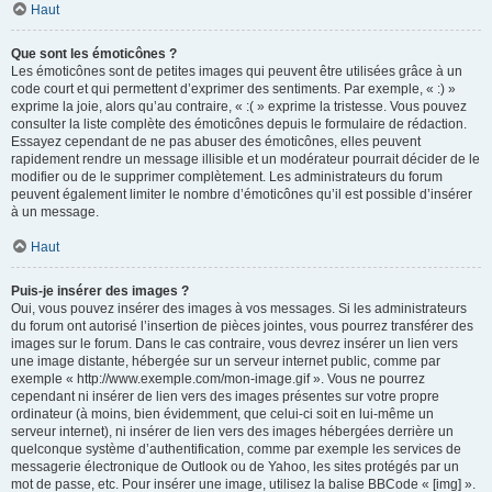
Haut
Que sont les émoticônes ?
Les émoticônes sont de petites images qui peuvent être utilisées grâce à un
code court et qui permettent d’exprimer des sentiments. Par exemple, « :) »
exprime la joie, alors qu’au contraire, « :( » exprime la tristesse. Vous pouvez
consulter la liste complète des émoticônes depuis le formulaire de rédaction.
Essayez cependant de ne pas abuser des émoticônes, elles peuvent
rapidement rendre un message illisible et un modérateur pourrait décider de le
modifier ou de le supprimer complètement. Les administrateurs du forum
peuvent également limiter le nombre d’émoticônes qu’il est possible d’insérer
à un message.
Haut
Puis-je insérer des images ?
Oui, vous pouvez insérer des images à vos messages. Si les administrateurs
du forum ont autorisé l’insertion de pièces jointes, vous pourrez transférer des
images sur le forum. Dans le cas contraire, vous devrez insérer un lien vers
une image distante, hébergée sur un serveur internet public, comme par
exemple « http://www.exemple.com/mon-image.gif ». Vous ne pourrez
cependant ni insérer de lien vers des images présentes sur votre propre
ordinateur (à moins, bien évidemment, que celui-ci soit en lui-même un
serveur internet), ni insérer de lien vers des images hébergées derrière un
quelconque système d’authentification, comme par exemple les services de
messagerie électronique de Outlook ou de Yahoo, les sites protégés par un
mot de passe, etc. Pour insérer une image, utilisez la balise BBCode « [img] ».