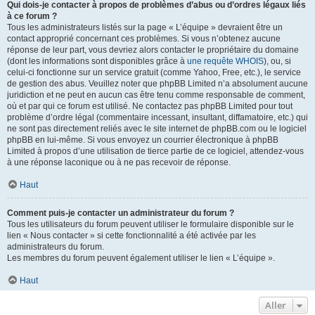
Qui dois-je contacter à propos de problèmes d’abus ou d’ordres légaux liés
à ce forum ?
Tous les administrateurs listés sur la page « L’équipe » devraient être un
contact approprié concernant ces problèmes. Si vous n’obtenez aucune
réponse de leur part, vous devriez alors contacter le propriétaire du domaine
(dont les informations sont disponibles grâce à
une requête WHOIS
), ou, si
celui-ci fonctionne sur un service gratuit (comme Yahoo, Free, etc.), le service
de gestion des abus. Veuillez noter que phpBB Limited n’a absolument aucune
juridiction et ne peut en aucun cas être tenu comme responsable de comment,
où et par qui ce forum est utilisé. Ne contactez pas phpBB Limited pour tout
problème d’ordre légal (commentaire incessant, insultant, diffamatoire, etc.) qui
ne sont pas directement reliés avec le site internet de phpBB.com ou le logiciel
phpBB en lui-même. Si vous envoyez un courrier électronique à phpBB
Limited à propos d’une utilisation de tierce partie de ce logiciel, attendez-vous
à une réponse laconique ou à ne pas recevoir de réponse.
Haut
Comment puis-je contacter un administrateur du forum ?
Tous les utilisateurs du forum peuvent utiliser le formulaire disponible sur le
lien « Nous contacter » si cette fonctionnalité a été activée par les
administrateurs du forum.
Les membres du forum peuvent également utiliser le lien « L’équipe ».
Haut
Aller