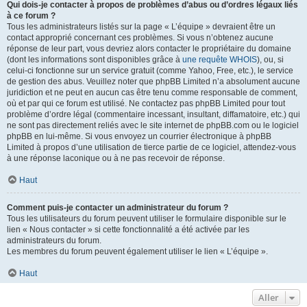
Qui dois-je contacter à propos de problèmes d’abus ou d’ordres légaux liés
à ce forum ?
Tous les administrateurs listés sur la page « L’équipe » devraient être un
contact approprié concernant ces problèmes. Si vous n’obtenez aucune
réponse de leur part, vous devriez alors contacter le propriétaire du domaine
(dont les informations sont disponibles grâce à
une requête WHOIS
), ou, si
celui-ci fonctionne sur un service gratuit (comme Yahoo, Free, etc.), le service
de gestion des abus. Veuillez noter que phpBB Limited n’a absolument aucune
juridiction et ne peut en aucun cas être tenu comme responsable de comment,
où et par qui ce forum est utilisé. Ne contactez pas phpBB Limited pour tout
problème d’ordre légal (commentaire incessant, insultant, diffamatoire, etc.) qui
ne sont pas directement reliés avec le site internet de phpBB.com ou le logiciel
phpBB en lui-même. Si vous envoyez un courrier électronique à phpBB
Limited à propos d’une utilisation de tierce partie de ce logiciel, attendez-vous
à une réponse laconique ou à ne pas recevoir de réponse.
Haut
Comment puis-je contacter un administrateur du forum ?
Tous les utilisateurs du forum peuvent utiliser le formulaire disponible sur le
lien « Nous contacter » si cette fonctionnalité a été activée par les
administrateurs du forum.
Les membres du forum peuvent également utiliser le lien « L’équipe ».
Haut
Aller