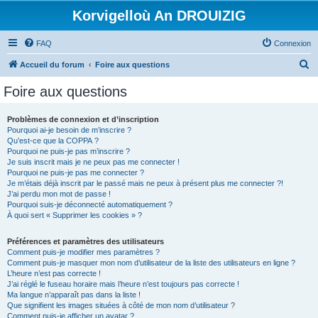
Korvigelloù An DROUIZIG
FAQ
Connexion
R
Accueil du forum
Foire aux questions
e
Foire aux questions
c
h
Problèmes de connexion et d’inscription
Pourquoi ai-je besoin de m’inscrire ?
e
Qu’est-ce que la COPPA ?
r
Pourquoi ne puis-je pas m’inscrire ?
Je suis inscrit mais je ne peux pas me connecter !
c
Pourquoi ne puis-je pas me connecter ?
Je m’étais déjà inscrit par le passé mais ne peux à présent plus me connecter ?!
h
J’ai perdu mon mot de passe !
e
Pourquoi suis-je déconnecté automatiquement ?
À quoi sert « Supprimer les cookies » ?
r
Préférences et paramètres des utilisateurs
Comment puis-je modifier mes paramètres ?
Comment puis-je masquer mon nom d’utilisateur de la liste des utilisateurs en ligne ?
L’heure n’est pas correcte !
J’ai réglé le fuseau horaire mais l’heure n’est toujours pas correcte !
Ma langue n’apparaît pas dans la liste !
Que signifient les images situées à côté de mon nom d’utilisateur ?
Comment puis-je afficher un avatar ?