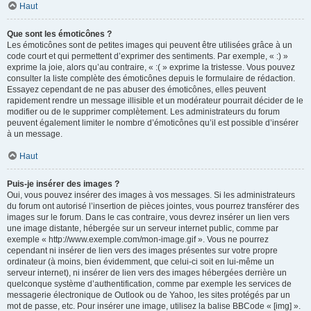
Haut
Que sont les émoticônes ?
Les émoticônes sont de petites images qui peuvent être utilisées grâce à un
code court et qui permettent d’exprimer des sentiments. Par exemple, « :) »
exprime la joie, alors qu’au contraire, « :( » exprime la tristesse. Vous pouvez
consulter la liste complète des émoticônes depuis le formulaire de rédaction.
Essayez cependant de ne pas abuser des émoticônes, elles peuvent
rapidement rendre un message illisible et un modérateur pourrait décider de le
modifier ou de le supprimer complètement. Les administrateurs du forum
peuvent également limiter le nombre d’émoticônes qu’il est possible d’insérer
à un message.
Haut
Puis-je insérer des images ?
Oui, vous pouvez insérer des images à vos messages. Si les administrateurs
du forum ont autorisé l’insertion de pièces jointes, vous pourrez transférer des
images sur le forum. Dans le cas contraire, vous devrez insérer un lien vers
une image distante, hébergée sur un serveur internet public, comme par
exemple « http://www.exemple.com/mon-image.gif ». Vous ne pourrez
cependant ni insérer de lien vers des images présentes sur votre propre
ordinateur (à moins, bien évidemment, que celui-ci soit en lui-même un
serveur internet), ni insérer de lien vers des images hébergées derrière un
quelconque système d’authentification, comme par exemple les services de
messagerie électronique de Outlook ou de Yahoo, les sites protégés par un
mot de passe, etc. Pour insérer une image, utilisez la balise BBCode « [img] ».