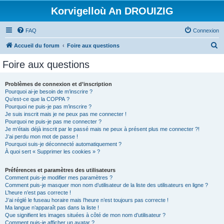
Korvigelloù An DROUIZIG
FAQ
Connexion
R
Accueil du forum
Foire aux questions
e
Foire aux questions
c
h
Problèmes de connexion et d’inscription
Pourquoi ai-je besoin de m’inscrire ?
e
Qu’est-ce que la COPPA ?
r
Pourquoi ne puis-je pas m’inscrire ?
Je suis inscrit mais je ne peux pas me connecter !
c
Pourquoi ne puis-je pas me connecter ?
Je m’étais déjà inscrit par le passé mais ne peux à présent plus me connecter ?!
h
J’ai perdu mon mot de passe !
e
Pourquoi suis-je déconnecté automatiquement ?
À quoi sert « Supprimer les cookies » ?
r
Préférences et paramètres des utilisateurs
Comment puis-je modifier mes paramètres ?
Comment puis-je masquer mon nom d’utilisateur de la liste des utilisateurs en ligne ?
L’heure n’est pas correcte !
J’ai réglé le fuseau horaire mais l’heure n’est toujours pas correcte !
Ma langue n’apparaît pas dans la liste !
Que signifient les images situées à côté de mon nom d’utilisateur ?
Comment puis-je afficher un avatar ?