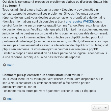
Qui dois-je contacter à propos de problèmes d’abus ou d’ordres légaux liés
à ce forum ?
Tous les administrateurs listés sur la page « L’équipe » devraient être un
contact approprié concernant ces problèmes. Si vous n’obtenez aucune
réponse de leur part, vous devriez alors contacter le propriétaire du domaine
(dont les informations sont disponibles grâce à
une requête WHOIS
), ou, si
celui-ci fonctionne sur un service gratuit (comme Yahoo, Free, etc.), le service
de gestion des abus. Veuillez noter que phpBB Limited n’a absolument aucune
juridiction et ne peut en aucun cas être tenu comme responsable de comment,
où et par qui ce forum est utilisé. Ne contactez pas phpBB Limited pour tout
problème d’ordre légal (commentaire incessant, insultant, diffamatoire, etc.) qui
ne sont pas directement reliés avec le site internet de phpBB.com ou le logiciel
phpBB en lui-même. Si vous envoyez un courrier électronique à phpBB
Limited à propos d’une utilisation de tierce partie de ce logiciel, attendez-vous
à une réponse laconique ou à ne pas recevoir de réponse.
Haut
Comment puis-je contacter un administrateur du forum ?
Tous les utilisateurs du forum peuvent utiliser le formulaire disponible sur le
lien « Nous contacter » si cette fonctionnalité a été activée par les
administrateurs du forum.
Les membres du forum peuvent également utiliser le lien « L’équipe ».
Haut
Aller