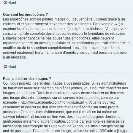
Haut
Que sont les émoticônes ?
Les émoticônes sont de petites images qui peuvent être utilisées grâce à un
code court et qui permettent d’exprimer des sentiments. Par exemple, « :) »
exprime la joie, alors qu’au contraire, « :( » exprime la tristesse. Vous pouvez
consulter la liste complète des émoticônes depuis le formulaire de rédaction.
Essayez cependant de ne pas abuser des émoticônes, elles peuvent
rapidement rendre un message illisible et un modérateur pourrait décider de le
modifier ou de le supprimer complètement. Les administrateurs du forum
peuvent également limiter le nombre d’émoticônes qu’il est possible d’insérer
à un message.
Haut
Puis-je insérer des images ?
Oui, vous pouvez insérer des images à vos messages. Si les administrateurs
du forum ont autorisé l’insertion de pièces jointes, vous pourrez transférer des
images sur le forum. Dans le cas contraire, vous devrez insérer un lien vers
une image distante, hébergée sur un serveur internet public, comme par
exemple « http://www.exemple.com/mon-image.gif ». Vous ne pourrez
cependant ni insérer de lien vers des images présentes sur votre propre
ordinateur (à moins, bien évidemment, que celui-ci soit en lui-même un
serveur internet), ni insérer de lien vers des images hébergées derrière un
quelconque système d’authentification, comme par exemple les services de
messagerie électronique de Outlook ou de Yahoo, les sites protégés par un
mot de passe, etc. Pour insérer une image, utilisez la balise BBCode « [img] ».