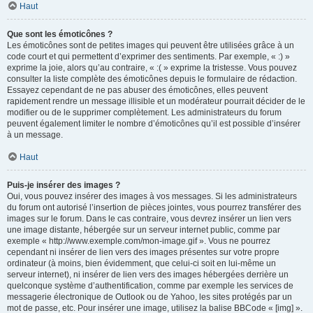
Haut
Que sont les émoticônes ?
Les émoticônes sont de petites images qui peuvent être utilisées grâce à un
code court et qui permettent d’exprimer des sentiments. Par exemple, « :) »
exprime la joie, alors qu’au contraire, « :( » exprime la tristesse. Vous pouvez
consulter la liste complète des émoticônes depuis le formulaire de rédaction.
Essayez cependant de ne pas abuser des émoticônes, elles peuvent
rapidement rendre un message illisible et un modérateur pourrait décider de le
modifier ou de le supprimer complètement. Les administrateurs du forum
peuvent également limiter le nombre d’émoticônes qu’il est possible d’insérer
à un message.
Haut
Puis-je insérer des images ?
Oui, vous pouvez insérer des images à vos messages. Si les administrateurs
du forum ont autorisé l’insertion de pièces jointes, vous pourrez transférer des
images sur le forum. Dans le cas contraire, vous devrez insérer un lien vers
une image distante, hébergée sur un serveur internet public, comme par
exemple « http://www.exemple.com/mon-image.gif ». Vous ne pourrez
cependant ni insérer de lien vers des images présentes sur votre propre
ordinateur (à moins, bien évidemment, que celui-ci soit en lui-même un
serveur internet), ni insérer de lien vers des images hébergées derrière un
quelconque système d’authentification, comme par exemple les services de
messagerie électronique de Outlook ou de Yahoo, les sites protégés par un
mot de passe, etc. Pour insérer une image, utilisez la balise BBCode « [img] ».