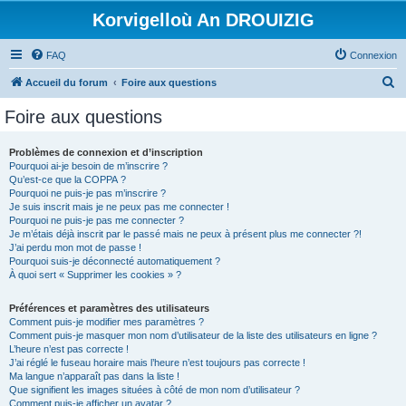
Korvigelloù An DROUIZIG
FAQ
Connexion
R
Accueil du forum
Foire aux questions
e
Foire aux questions
c
h
Problèmes de connexion et d’inscription
Pourquoi ai-je besoin de m’inscrire ?
e
Qu’est-ce que la COPPA ?
r
Pourquoi ne puis-je pas m’inscrire ?
Je suis inscrit mais je ne peux pas me connecter !
c
Pourquoi ne puis-je pas me connecter ?
Je m’étais déjà inscrit par le passé mais ne peux à présent plus me connecter ?!
h
J’ai perdu mon mot de passe !
e
Pourquoi suis-je déconnecté automatiquement ?
À quoi sert « Supprimer les cookies » ?
r
Préférences et paramètres des utilisateurs
Comment puis-je modifier mes paramètres ?
Comment puis-je masquer mon nom d’utilisateur de la liste des utilisateurs en ligne ?
L’heure n’est pas correcte !
J’ai réglé le fuseau horaire mais l’heure n’est toujours pas correcte !
Ma langue n’apparaît pas dans la liste !
Que signifient les images situées à côté de mon nom d’utilisateur ?
Comment puis-je afficher un avatar ?