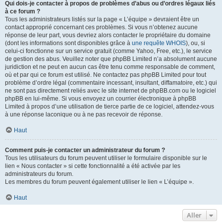
Qui dois-je contacter à propos de problèmes d’abus ou d’ordres légaux liés
à ce forum ?
Tous les administrateurs listés sur la page « L’équipe » devraient être un
contact approprié concernant ces problèmes. Si vous n’obtenez aucune
réponse de leur part, vous devriez alors contacter le propriétaire du domaine
(dont les informations sont disponibles grâce à
une requête WHOIS
), ou, si
celui-ci fonctionne sur un service gratuit (comme Yahoo, Free, etc.), le service
de gestion des abus. Veuillez noter que phpBB Limited n’a absolument aucune
juridiction et ne peut en aucun cas être tenu comme responsable de comment,
où et par qui ce forum est utilisé. Ne contactez pas phpBB Limited pour tout
problème d’ordre légal (commentaire incessant, insultant, diffamatoire, etc.) qui
ne sont pas directement reliés avec le site internet de phpBB.com ou le logiciel
phpBB en lui-même. Si vous envoyez un courrier électronique à phpBB
Limited à propos d’une utilisation de tierce partie de ce logiciel, attendez-vous
à une réponse laconique ou à ne pas recevoir de réponse.
Haut
Comment puis-je contacter un administrateur du forum ?
Tous les utilisateurs du forum peuvent utiliser le formulaire disponible sur le
lien « Nous contacter » si cette fonctionnalité a été activée par les
administrateurs du forum.
Les membres du forum peuvent également utiliser le lien « L’équipe ».
Haut
Aller