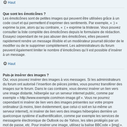
Haut
Que sont les émoticônes ?
Les émoticônes sont de petites images qui peuvent être utilisées grâce à un
code court et qui permettent d’exprimer des sentiments. Par exemple, « :) »
exprime la joie, alors qu’au contraire, « :( » exprime la tristesse. Vous pouvez
consulter la liste complète des émoticônes depuis le formulaire de rédaction.
Essayez cependant de ne pas abuser des émoticônes, elles peuvent
rapidement rendre un message illisible et un modérateur pourrait décider de le
modifier ou de le supprimer complètement. Les administrateurs du forum
peuvent également limiter le nombre d’émoticônes qu’il est possible d’insérer
à un message.
Haut
Puis-je insérer des images ?
Oui, vous pouvez insérer des images à vos messages. Si les administrateurs
du forum ont autorisé l’insertion de pièces jointes, vous pourrez transférer des
images sur le forum. Dans le cas contraire, vous devrez insérer un lien vers
une image distante, hébergée sur un serveur internet public, comme par
exemple « http://www.exemple.com/mon-image.gif ». Vous ne pourrez
cependant ni insérer de lien vers des images présentes sur votre propre
ordinateur (à moins, bien évidemment, que celui-ci soit en lui-même un
serveur internet), ni insérer de lien vers des images hébergées derrière un
quelconque système d’authentification, comme par exemple les services de
messagerie électronique de Outlook ou de Yahoo, les sites protégés par un
mot de passe, etc. Pour insérer une image, utilisez la balise BBCode « [img] ».