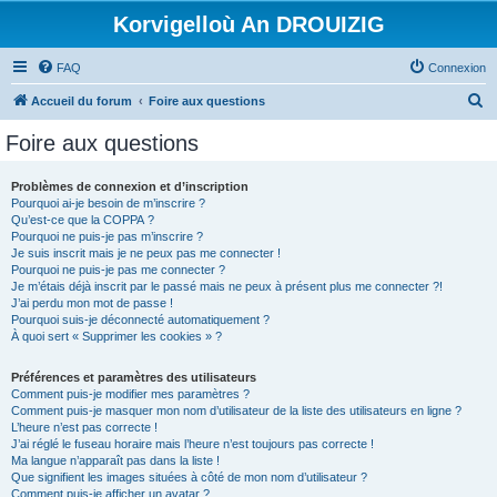
Korvigelloù An DROUIZIG
FAQ
Connexion
R
Accueil du forum
Foire aux questions
e
Foire aux questions
c
h
Problèmes de connexion et d’inscription
Pourquoi ai-je besoin de m’inscrire ?
e
Qu’est-ce que la COPPA ?
r
Pourquoi ne puis-je pas m’inscrire ?
Je suis inscrit mais je ne peux pas me connecter !
c
Pourquoi ne puis-je pas me connecter ?
Je m’étais déjà inscrit par le passé mais ne peux à présent plus me connecter ?!
h
J’ai perdu mon mot de passe !
e
Pourquoi suis-je déconnecté automatiquement ?
À quoi sert « Supprimer les cookies » ?
r
Préférences et paramètres des utilisateurs
Comment puis-je modifier mes paramètres ?
Comment puis-je masquer mon nom d’utilisateur de la liste des utilisateurs en ligne ?
L’heure n’est pas correcte !
J’ai réglé le fuseau horaire mais l’heure n’est toujours pas correcte !
Ma langue n’apparaît pas dans la liste !
Que signifient les images situées à côté de mon nom d’utilisateur ?
Comment puis-je afficher un avatar ?