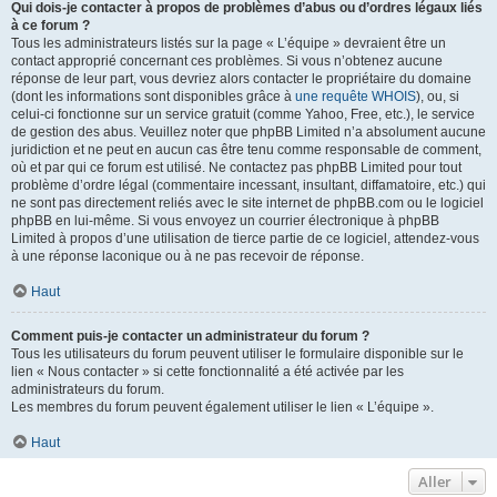
Qui dois-je contacter à propos de problèmes d’abus ou d’ordres légaux liés
à ce forum ?
Tous les administrateurs listés sur la page « L’équipe » devraient être un
contact approprié concernant ces problèmes. Si vous n’obtenez aucune
réponse de leur part, vous devriez alors contacter le propriétaire du domaine
(dont les informations sont disponibles grâce à
une requête WHOIS
), ou, si
celui-ci fonctionne sur un service gratuit (comme Yahoo, Free, etc.), le service
de gestion des abus. Veuillez noter que phpBB Limited n’a absolument aucune
juridiction et ne peut en aucun cas être tenu comme responsable de comment,
où et par qui ce forum est utilisé. Ne contactez pas phpBB Limited pour tout
problème d’ordre légal (commentaire incessant, insultant, diffamatoire, etc.) qui
ne sont pas directement reliés avec le site internet de phpBB.com ou le logiciel
phpBB en lui-même. Si vous envoyez un courrier électronique à phpBB
Limited à propos d’une utilisation de tierce partie de ce logiciel, attendez-vous
à une réponse laconique ou à ne pas recevoir de réponse.
Haut
Comment puis-je contacter un administrateur du forum ?
Tous les utilisateurs du forum peuvent utiliser le formulaire disponible sur le
lien « Nous contacter » si cette fonctionnalité a été activée par les
administrateurs du forum.
Les membres du forum peuvent également utiliser le lien « L’équipe ».
Haut
Aller