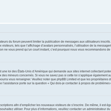
trateurs du forum peuvent limiter la publication de messages aux utilisateurs inscri
visiteurs, tels que l’affichage d’avatars personnalisés, l’utilisation de la messager
ription ne vous prend qu’un court instant, c’est pourquoi nous vous recommandons de l
t une loi des États-Unis d’Amérique qui demande aux sites internet collectant pot
 des mineurs concernés. Si vous ne savez pas si cette loi s’applique également au
 pourra vous renseigner. Veuillez noter que phpBB Limited et que les propriétaires
ue l’assistance porte sur la question « Qui dois-je contacter à propos de problèmes 
inscriptions afin d’empêcher les nouveaux visiteurs de s’inscrire. De même, il est é
s souhaitez utiliser. Pour plus d’informations, veuillez contacter un administrateur du