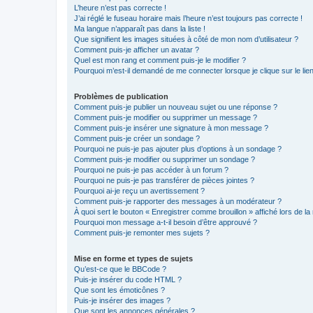
L’heure n’est pas correcte !
J’ai réglé le fuseau horaire mais l’heure n’est toujours pas correcte !
Ma langue n’apparaît pas dans la liste !
Que signifient les images situées à côté de mon nom d’utilisateur ?
Comment puis-je afficher un avatar ?
Quel est mon rang et comment puis-je le modifier ?
Pourquoi m’est-il demandé de me connecter lorsque je clique sur le lien 
Problèmes de publication
Comment puis-je publier un nouveau sujet ou une réponse ?
Comment puis-je modifier ou supprimer un message ?
Comment puis-je insérer une signature à mon message ?
Comment puis-je créer un sondage ?
Pourquoi ne puis-je pas ajouter plus d’options à un sondage ?
Comment puis-je modifier ou supprimer un sondage ?
Pourquoi ne puis-je pas accéder à un forum ?
Pourquoi ne puis-je pas transférer de pièces jointes ?
Pourquoi ai-je reçu un avertissement ?
Comment puis-je rapporter des messages à un modérateur ?
À quoi sert le bouton « Enregistrer comme brouillon » affiché lors de la 
Pourquoi mon message a-t-il besoin d’être approuvé ?
Comment puis-je remonter mes sujets ?
Mise en forme et types de sujets
Qu’est-ce que le BBCode ?
Puis-je insérer du code HTML ?
Que sont les émoticônes ?
Puis-je insérer des images ?
Que sont les annonces générales ?