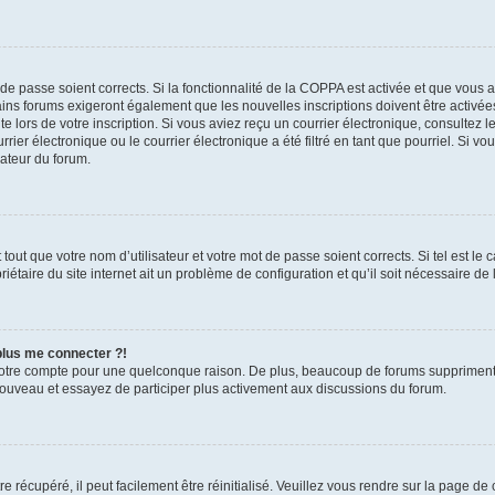
t de passe soient corrects. Si la fonctionnalité de la COPPA est activée et que vous 
ains forums exigeront également que les nouvelles inscriptions doivent être activée
te lors de votre inscription. Si vous aviez reçu un courrier électronique, consultez l
r électronique ou le courrier électronique a été filtré en tant que pourriel. Si vo
rateur du forum.
out que votre nom d’utilisateur et votre mot de passe soient corrects. Si tel est le
iétaire du site internet ait un problème de configuration et qu’il soit nécessaire de l
 plus me connecter ?!
votre compte pour une quelconque raison. De plus, beaucoup de forums suppriment pér
 nouveau et essayez de participer plus activement aux discussions du forum.
 récupéré, il peut facilement être réinitialisé. Veuillez vous rendre sur la page de