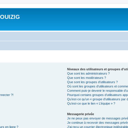
ROUIZIG
Niveaux des utilisateurs et groupes d’uti
Que sont les administrateurs ?
Que sont les modérateurs ?
Que sont les groupes d’utilisateurs ?
Où sont les groupes d’utilisateurs et commen
Comment puis-je devenir le responsable d’un
nnecter ?!
Pourquoi certains groupes d’utilisateurs app
Qu’est-ce qu’un « groupe d’utilisateurs par 
Qu’est-ce que le lien « L’équipe » ?
Messagerie privée
Je ne peux pas envoyer de messages privé
Je continue à recevoir des messages privés 
urs en ligne ?
J’ai reçu un courrier électronique indésirabl