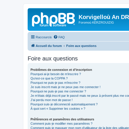
Korvigelloù An D
Foromoù KERZROUIZIG
Raccourcis
FAQ
Accueil du forum
Foire aux questions
Foire aux questions
Problèmes de connexion et d’inscription
Pourquoi ai-je besoin de m’inscrire ?
Qu’est-ce que la COPPA ?
Pourquoi ne puis-je pas m’inscrire ?
Je suis inscrit mais je ne peux pas me connecter !
Pourquoi ne puis-je pas me connecter ?
Je m’étais déjà inscrit par le passé mais ne peux à présent plus me co
J’ai perdu mon mot de passe !
Pourquoi suis-je déconnecté automatiquement ?
À quoi sert « Supprimer les cookies » ?
Préférences et paramètres des utilisateurs
Comment puis-je modifier mes paramètres ?
Comment puis-je masquer mon nom d’utilisateur de la liste des utilisate