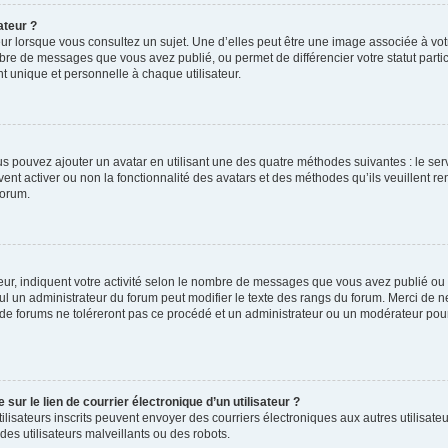
ateur ?
ur lorsque vous consultez un sujet. Une d’elles peut être une image associée à vo
mbre de messages que vous avez publié, ou permet de différencier votre statut parti
 unique et personnelle à chaque utilisateur.
ous pouvez ajouter un avatar en utilisant une des quatre méthodes suivantes : le serv
ent activer ou non la fonctionnalité des avatars et des méthodes qu’ils veuillent ren
forum.
ur, indiquent votre activité selon le nombre de messages que vous avez publié ou id
eul un administrateur du forum peut modifier le texte des rangs du forum. Merci de 
de forums ne toléreront pas ce procédé et un administrateur ou un modérateur pou
ur le lien de courrier électronique d’un utilisateur ?
s utilisateurs inscrits peuvent envoyer des courriers électroniques aux autres utili
es utilisateurs malveillants ou des robots.