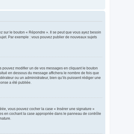
ez sur le bouton « Répondre ». Il se peut que vous ayez besoin
 sujet. Par exemple : vous pouvez publier de nouveaux sujets
s pouvez modifier un de vos messages en cliquant le bouton
e situé en dessous du message affichera le nombre de fois que
modérateur ou un administrateur, bien qu’ils puissent rédiger une
ponse a été publiée.
réée, vous pouvez cocher la case « Insérer une signature »
ages en cochant la case appropriée dans le panneau de contrôle
gnature.