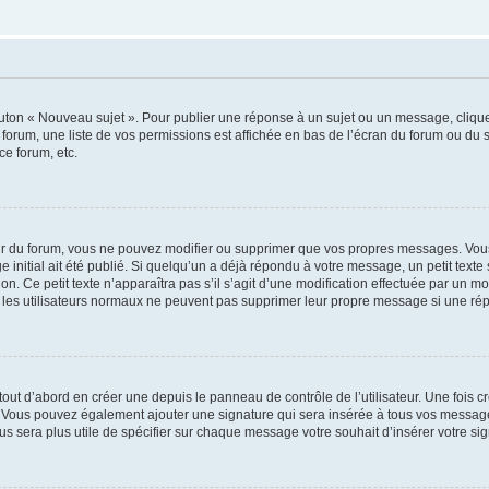
outon « Nouveau sujet ». Pour publier une réponse à un sujet ou un message, cliqu
 forum, une liste de vos permissions est affichée en bas de l’écran du forum ou du
ce forum, etc.
r du forum, vous ne pouvez modifier ou supprimer que vos propres messages. Vou
 initial ait été publié. Si quelqu’un a déjà répondu à votre message, un petit text
ion. Ce petit texte n’apparaîtra pas s’il s’agit d’une modification effectuée par un 
ue les utilisateurs normaux ne peuvent pas supprimer leur propre message si une ré
ut d’abord en créer une depuis le panneau de contrôle de l’utilisateur. Une fois c
ure. Vous pouvez également ajouter une signature qui sera insérée à tous vos mess
 vous sera plus utile de spécifier sur chaque message votre souhait d’insérer votre si