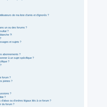
lisateurs de ma liste d’amis et d’ignorés ?
ans un ou des forums ?
sultat ?
blanche ?!
?
ssages et sujets ?
t les abonnements ?
onner à un sujet spécifique ?
ifique ?
 ?
ce forum ?
s jointes ?
cussions ?
ible ?
 d’abus ou d’ordres légaux liés à ce forum ?
r du forum ?