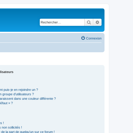
Rechercher
Recherche avancé
Connexion
lisateurs
t puis-je en rejoindre un ?
 groupe d’utilisateurs ?
araissent dans une couleur différente ?
défaut » ?
s !
non sollicités !
e de la part de quelqu’un sur ce forum !