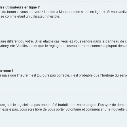
s utilisateurs en ligne ?
s du forum », vous trouverez l’option « Masquer mon statut en ligne ». Si vous activ
é comme étant un utilisateur invisible.
aire différent du vôtre. Si tel était le cas, veuillez vous rendre dans le panneau de co
ey, etc. Veuillez noter que le réglage du fuseau horaire, comme la plupart des autr
orrecte !
 mais que l’heure n’est toujours pas correcte, il est probable que l’horloge du serve
orum, soit le logiciel n’a pas encore été traduit dans votre langue. Essayez de deman
 n’existe pas, vous êtes libre de vous porter volontaire et commencer une nouvelle t