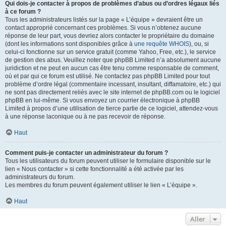
Qui dois-je contacter à propos de problèmes d’abus ou d’ordres légaux liés
à ce forum ?
Tous les administrateurs listés sur la page « L’équipe » devraient être un
contact approprié concernant ces problèmes. Si vous n’obtenez aucune
réponse de leur part, vous devriez alors contacter le propriétaire du domaine
(dont les informations sont disponibles grâce à
une requête WHOIS
), ou, si
celui-ci fonctionne sur un service gratuit (comme Yahoo, Free, etc.), le service
de gestion des abus. Veuillez noter que phpBB Limited n’a absolument aucune
juridiction et ne peut en aucun cas être tenu comme responsable de comment,
où et par qui ce forum est utilisé. Ne contactez pas phpBB Limited pour tout
problème d’ordre légal (commentaire incessant, insultant, diffamatoire, etc.) qui
ne sont pas directement reliés avec le site internet de phpBB.com ou le logiciel
phpBB en lui-même. Si vous envoyez un courrier électronique à phpBB
Limited à propos d’une utilisation de tierce partie de ce logiciel, attendez-vous
à une réponse laconique ou à ne pas recevoir de réponse.
Haut
Comment puis-je contacter un administrateur du forum ?
Tous les utilisateurs du forum peuvent utiliser le formulaire disponible sur le
lien « Nous contacter » si cette fonctionnalité a été activée par les
administrateurs du forum.
Les membres du forum peuvent également utiliser le lien « L’équipe ».
Haut
Aller