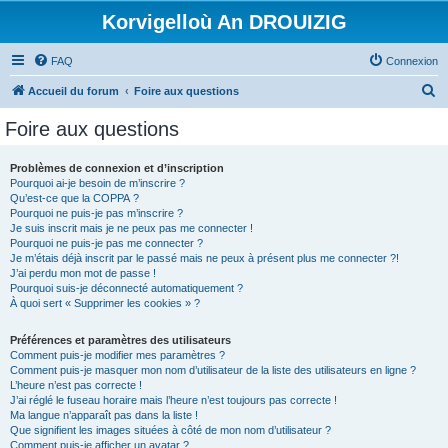
Korvigelloù An DROUIZIG
FAQ
Connexion
R
Accueil du forum
Foire aux questions
e
Foire aux questions
c
h
Problèmes de connexion et d’inscription
Pourquoi ai-je besoin de m’inscrire ?
e
Qu’est-ce que la COPPA ?
r
Pourquoi ne puis-je pas m’inscrire ?
Je suis inscrit mais je ne peux pas me connecter !
c
Pourquoi ne puis-je pas me connecter ?
Je m’étais déjà inscrit par le passé mais ne peux à présent plus me connecter ?!
h
J’ai perdu mon mot de passe !
e
Pourquoi suis-je déconnecté automatiquement ?
À quoi sert « Supprimer les cookies » ?
r
Préférences et paramètres des utilisateurs
Comment puis-je modifier mes paramètres ?
Comment puis-je masquer mon nom d’utilisateur de la liste des utilisateurs en ligne ?
L’heure n’est pas correcte !
J’ai réglé le fuseau horaire mais l’heure n’est toujours pas correcte !
Ma langue n’apparaît pas dans la liste !
Que signifient les images situées à côté de mon nom d’utilisateur ?
Comment puis-je afficher un avatar ?