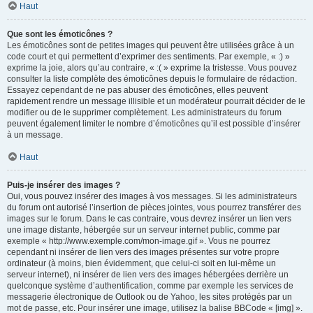
Haut
Que sont les émoticônes ?
Les émoticônes sont de petites images qui peuvent être utilisées grâce à un
code court et qui permettent d’exprimer des sentiments. Par exemple, « :) »
exprime la joie, alors qu’au contraire, « :( » exprime la tristesse. Vous pouvez
consulter la liste complète des émoticônes depuis le formulaire de rédaction.
Essayez cependant de ne pas abuser des émoticônes, elles peuvent
rapidement rendre un message illisible et un modérateur pourrait décider de le
modifier ou de le supprimer complètement. Les administrateurs du forum
peuvent également limiter le nombre d’émoticônes qu’il est possible d’insérer
à un message.
Haut
Puis-je insérer des images ?
Oui, vous pouvez insérer des images à vos messages. Si les administrateurs
du forum ont autorisé l’insertion de pièces jointes, vous pourrez transférer des
images sur le forum. Dans le cas contraire, vous devrez insérer un lien vers
une image distante, hébergée sur un serveur internet public, comme par
exemple « http://www.exemple.com/mon-image.gif ». Vous ne pourrez
cependant ni insérer de lien vers des images présentes sur votre propre
ordinateur (à moins, bien évidemment, que celui-ci soit en lui-même un
serveur internet), ni insérer de lien vers des images hébergées derrière un
quelconque système d’authentification, comme par exemple les services de
messagerie électronique de Outlook ou de Yahoo, les sites protégés par un
mot de passe, etc. Pour insérer une image, utilisez la balise BBCode « [img] ».