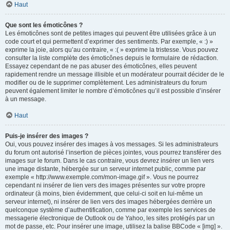
Haut
Que sont les émoticônes ?
Les émoticônes sont de petites images qui peuvent être utilisées grâce à un
code court et qui permettent d’exprimer des sentiments. Par exemple, « :) »
exprime la joie, alors qu’au contraire, « :( » exprime la tristesse. Vous pouvez
consulter la liste complète des émoticônes depuis le formulaire de rédaction.
Essayez cependant de ne pas abuser des émoticônes, elles peuvent
rapidement rendre un message illisible et un modérateur pourrait décider de le
modifier ou de le supprimer complètement. Les administrateurs du forum
peuvent également limiter le nombre d’émoticônes qu’il est possible d’insérer
à un message.
Haut
Puis-je insérer des images ?
Oui, vous pouvez insérer des images à vos messages. Si les administrateurs
du forum ont autorisé l’insertion de pièces jointes, vous pourrez transférer des
images sur le forum. Dans le cas contraire, vous devrez insérer un lien vers
une image distante, hébergée sur un serveur internet public, comme par
exemple « http://www.exemple.com/mon-image.gif ». Vous ne pourrez
cependant ni insérer de lien vers des images présentes sur votre propre
ordinateur (à moins, bien évidemment, que celui-ci soit en lui-même un
serveur internet), ni insérer de lien vers des images hébergées derrière un
quelconque système d’authentification, comme par exemple les services de
messagerie électronique de Outlook ou de Yahoo, les sites protégés par un
mot de passe, etc. Pour insérer une image, utilisez la balise BBCode « [img] ».