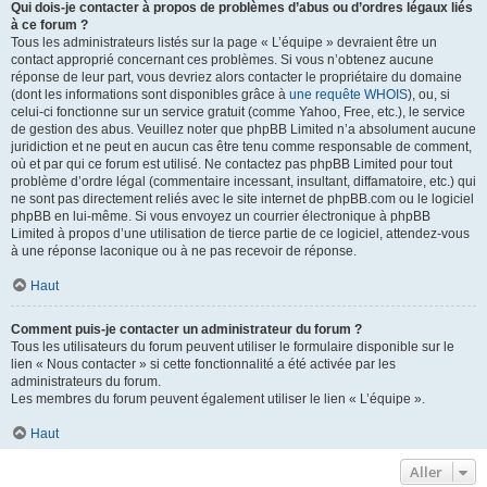
Qui dois-je contacter à propos de problèmes d’abus ou d’ordres légaux liés
à ce forum ?
Tous les administrateurs listés sur la page « L’équipe » devraient être un
contact approprié concernant ces problèmes. Si vous n’obtenez aucune
réponse de leur part, vous devriez alors contacter le propriétaire du domaine
(dont les informations sont disponibles grâce à
une requête WHOIS
), ou, si
celui-ci fonctionne sur un service gratuit (comme Yahoo, Free, etc.), le service
de gestion des abus. Veuillez noter que phpBB Limited n’a absolument aucune
juridiction et ne peut en aucun cas être tenu comme responsable de comment,
où et par qui ce forum est utilisé. Ne contactez pas phpBB Limited pour tout
problème d’ordre légal (commentaire incessant, insultant, diffamatoire, etc.) qui
ne sont pas directement reliés avec le site internet de phpBB.com ou le logiciel
phpBB en lui-même. Si vous envoyez un courrier électronique à phpBB
Limited à propos d’une utilisation de tierce partie de ce logiciel, attendez-vous
à une réponse laconique ou à ne pas recevoir de réponse.
Haut
Comment puis-je contacter un administrateur du forum ?
Tous les utilisateurs du forum peuvent utiliser le formulaire disponible sur le
lien « Nous contacter » si cette fonctionnalité a été activée par les
administrateurs du forum.
Les membres du forum peuvent également utiliser le lien « L’équipe ».
Haut
Aller