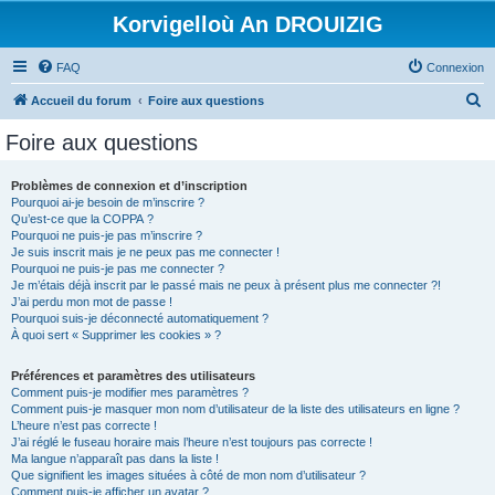
Korvigelloù An DROUIZIG
FAQ
Connexion
R
Accueil du forum
Foire aux questions
e
Foire aux questions
c
h
Problèmes de connexion et d’inscription
Pourquoi ai-je besoin de m’inscrire ?
e
Qu’est-ce que la COPPA ?
r
Pourquoi ne puis-je pas m’inscrire ?
Je suis inscrit mais je ne peux pas me connecter !
c
Pourquoi ne puis-je pas me connecter ?
Je m’étais déjà inscrit par le passé mais ne peux à présent plus me connecter ?!
h
J’ai perdu mon mot de passe !
e
Pourquoi suis-je déconnecté automatiquement ?
À quoi sert « Supprimer les cookies » ?
r
Préférences et paramètres des utilisateurs
Comment puis-je modifier mes paramètres ?
Comment puis-je masquer mon nom d’utilisateur de la liste des utilisateurs en ligne ?
L’heure n’est pas correcte !
J’ai réglé le fuseau horaire mais l’heure n’est toujours pas correcte !
Ma langue n’apparaît pas dans la liste !
Que signifient les images situées à côté de mon nom d’utilisateur ?
Comment puis-je afficher un avatar ?