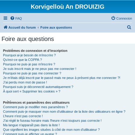
Korvigelloù An DROUIZIG
FAQ
Connexion
R
Accueil du forum
Foire aux questions
e
Foire aux questions
c
h
Problèmes de connexion et d’inscription
Pourquoi ai-je besoin de m’inscrire ?
e
Qu’est-ce que la COPPA ?
r
Pourquoi ne puis-je pas m’inscrire ?
Je suis inscrit mais je ne peux pas me connecter !
c
Pourquoi ne puis-je pas me connecter ?
Je m’étais déjà inscrit par le passé mais ne peux à présent plus me connecter ?!
h
J’ai perdu mon mot de passe !
e
Pourquoi suis-je déconnecté automatiquement ?
À quoi sert « Supprimer les cookies » ?
r
Préférences et paramètres des utilisateurs
Comment puis-je modifier mes paramètres ?
Comment puis-je masquer mon nom d’utilisateur de la liste des utilisateurs en ligne ?
L’heure n’est pas correcte !
J’ai réglé le fuseau horaire mais l’heure n’est toujours pas correcte !
Ma langue n’apparaît pas dans la liste !
Que signifient les images situées à côté de mon nom d’utilisateur ?
Comment puis-je afficher un avatar ?