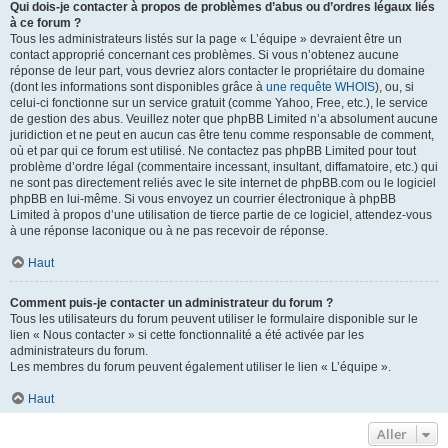
Qui dois-je contacter à propos de problèmes d’abus ou d’ordres légaux liés
à ce forum ?
Tous les administrateurs listés sur la page « L’équipe » devraient être un
contact approprié concernant ces problèmes. Si vous n’obtenez aucune
réponse de leur part, vous devriez alors contacter le propriétaire du domaine
(dont les informations sont disponibles grâce à
une requête WHOIS
), ou, si
celui-ci fonctionne sur un service gratuit (comme Yahoo, Free, etc.), le service
de gestion des abus. Veuillez noter que phpBB Limited n’a absolument aucune
juridiction et ne peut en aucun cas être tenu comme responsable de comment,
où et par qui ce forum est utilisé. Ne contactez pas phpBB Limited pour tout
problème d’ordre légal (commentaire incessant, insultant, diffamatoire, etc.) qui
ne sont pas directement reliés avec le site internet de phpBB.com ou le logiciel
phpBB en lui-même. Si vous envoyez un courrier électronique à phpBB
Limited à propos d’une utilisation de tierce partie de ce logiciel, attendez-vous
à une réponse laconique ou à ne pas recevoir de réponse.
Haut
Comment puis-je contacter un administrateur du forum ?
Tous les utilisateurs du forum peuvent utiliser le formulaire disponible sur le
lien « Nous contacter » si cette fonctionnalité a été activée par les
administrateurs du forum.
Les membres du forum peuvent également utiliser le lien « L’équipe ».
Haut
Aller