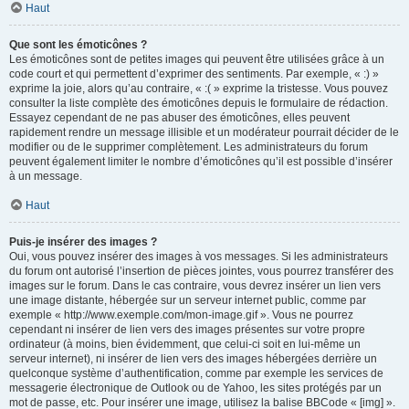
Haut
Que sont les émoticônes ?
Les émoticônes sont de petites images qui peuvent être utilisées grâce à un
code court et qui permettent d’exprimer des sentiments. Par exemple, « :) »
exprime la joie, alors qu’au contraire, « :( » exprime la tristesse. Vous pouvez
consulter la liste complète des émoticônes depuis le formulaire de rédaction.
Essayez cependant de ne pas abuser des émoticônes, elles peuvent
rapidement rendre un message illisible et un modérateur pourrait décider de le
modifier ou de le supprimer complètement. Les administrateurs du forum
peuvent également limiter le nombre d’émoticônes qu’il est possible d’insérer
à un message.
Haut
Puis-je insérer des images ?
Oui, vous pouvez insérer des images à vos messages. Si les administrateurs
du forum ont autorisé l’insertion de pièces jointes, vous pourrez transférer des
images sur le forum. Dans le cas contraire, vous devrez insérer un lien vers
une image distante, hébergée sur un serveur internet public, comme par
exemple « http://www.exemple.com/mon-image.gif ». Vous ne pourrez
cependant ni insérer de lien vers des images présentes sur votre propre
ordinateur (à moins, bien évidemment, que celui-ci soit en lui-même un
serveur internet), ni insérer de lien vers des images hébergées derrière un
quelconque système d’authentification, comme par exemple les services de
messagerie électronique de Outlook ou de Yahoo, les sites protégés par un
mot de passe, etc. Pour insérer une image, utilisez la balise BBCode « [img] ».