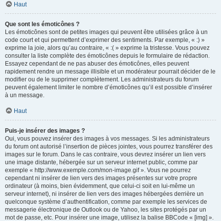
Haut
Que sont les émoticônes ?
Les émoticônes sont de petites images qui peuvent être utilisées grâce à un
code court et qui permettent d’exprimer des sentiments. Par exemple, « :) »
exprime la joie, alors qu’au contraire, « :( » exprime la tristesse. Vous pouvez
consulter la liste complète des émoticônes depuis le formulaire de rédaction.
Essayez cependant de ne pas abuser des émoticônes, elles peuvent
rapidement rendre un message illisible et un modérateur pourrait décider de le
modifier ou de le supprimer complètement. Les administrateurs du forum
peuvent également limiter le nombre d’émoticônes qu’il est possible d’insérer
à un message.
Haut
Puis-je insérer des images ?
Oui, vous pouvez insérer des images à vos messages. Si les administrateurs
du forum ont autorisé l’insertion de pièces jointes, vous pourrez transférer des
images sur le forum. Dans le cas contraire, vous devrez insérer un lien vers
une image distante, hébergée sur un serveur internet public, comme par
exemple « http://www.exemple.com/mon-image.gif ». Vous ne pourrez
cependant ni insérer de lien vers des images présentes sur votre propre
ordinateur (à moins, bien évidemment, que celui-ci soit en lui-même un
serveur internet), ni insérer de lien vers des images hébergées derrière un
quelconque système d’authentification, comme par exemple les services de
messagerie électronique de Outlook ou de Yahoo, les sites protégés par un
mot de passe, etc. Pour insérer une image, utilisez la balise BBCode « [img] ».