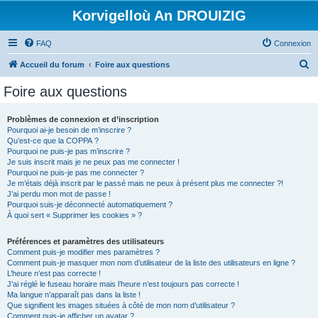
Korvigelloù An DROUIZIG
FAQ
Connexion
R
Accueil du forum
Foire aux questions
e
Foire aux questions
c
h
Problèmes de connexion et d’inscription
Pourquoi ai-je besoin de m’inscrire ?
e
Qu’est-ce que la COPPA ?
r
Pourquoi ne puis-je pas m’inscrire ?
Je suis inscrit mais je ne peux pas me connecter !
c
Pourquoi ne puis-je pas me connecter ?
Je m’étais déjà inscrit par le passé mais ne peux à présent plus me connecter ?!
h
J’ai perdu mon mot de passe !
e
Pourquoi suis-je déconnecté automatiquement ?
À quoi sert « Supprimer les cookies » ?
r
Préférences et paramètres des utilisateurs
Comment puis-je modifier mes paramètres ?
Comment puis-je masquer mon nom d’utilisateur de la liste des utilisateurs en ligne ?
L’heure n’est pas correcte !
J’ai réglé le fuseau horaire mais l’heure n’est toujours pas correcte !
Ma langue n’apparaît pas dans la liste !
Que signifient les images situées à côté de mon nom d’utilisateur ?
Comment puis-je afficher un avatar ?