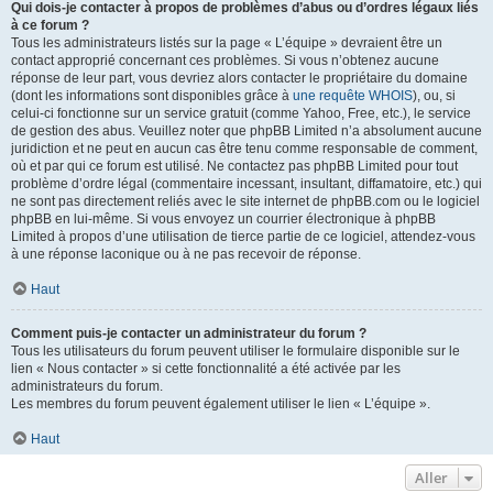
Qui dois-je contacter à propos de problèmes d’abus ou d’ordres légaux liés
à ce forum ?
Tous les administrateurs listés sur la page « L’équipe » devraient être un
contact approprié concernant ces problèmes. Si vous n’obtenez aucune
réponse de leur part, vous devriez alors contacter le propriétaire du domaine
(dont les informations sont disponibles grâce à
une requête WHOIS
), ou, si
celui-ci fonctionne sur un service gratuit (comme Yahoo, Free, etc.), le service
de gestion des abus. Veuillez noter que phpBB Limited n’a absolument aucune
juridiction et ne peut en aucun cas être tenu comme responsable de comment,
où et par qui ce forum est utilisé. Ne contactez pas phpBB Limited pour tout
problème d’ordre légal (commentaire incessant, insultant, diffamatoire, etc.) qui
ne sont pas directement reliés avec le site internet de phpBB.com ou le logiciel
phpBB en lui-même. Si vous envoyez un courrier électronique à phpBB
Limited à propos d’une utilisation de tierce partie de ce logiciel, attendez-vous
à une réponse laconique ou à ne pas recevoir de réponse.
Haut
Comment puis-je contacter un administrateur du forum ?
Tous les utilisateurs du forum peuvent utiliser le formulaire disponible sur le
lien « Nous contacter » si cette fonctionnalité a été activée par les
administrateurs du forum.
Les membres du forum peuvent également utiliser le lien « L’équipe ».
Haut
Aller