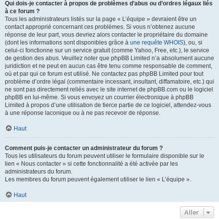
Qui dois-je contacter à propos de problèmes d’abus ou d’ordres légaux liés
à ce forum ?
Tous les administrateurs listés sur la page « L’équipe » devraient être un
contact approprié concernant ces problèmes. Si vous n’obtenez aucune
réponse de leur part, vous devriez alors contacter le propriétaire du domaine
(dont les informations sont disponibles grâce à
une requête WHOIS
), ou, si
celui-ci fonctionne sur un service gratuit (comme Yahoo, Free, etc.), le service
de gestion des abus. Veuillez noter que phpBB Limited n’a absolument aucune
juridiction et ne peut en aucun cas être tenu comme responsable de comment,
où et par qui ce forum est utilisé. Ne contactez pas phpBB Limited pour tout
problème d’ordre légal (commentaire incessant, insultant, diffamatoire, etc.) qui
ne sont pas directement reliés avec le site internet de phpBB.com ou le logiciel
phpBB en lui-même. Si vous envoyez un courrier électronique à phpBB
Limited à propos d’une utilisation de tierce partie de ce logiciel, attendez-vous
à une réponse laconique ou à ne pas recevoir de réponse.
Haut
Comment puis-je contacter un administrateur du forum ?
Tous les utilisateurs du forum peuvent utiliser le formulaire disponible sur le
lien « Nous contacter » si cette fonctionnalité a été activée par les
administrateurs du forum.
Les membres du forum peuvent également utiliser le lien « L’équipe ».
Haut
Aller