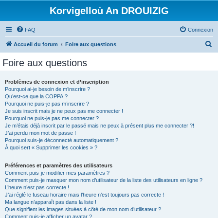
Korvigelloù An DROUIZIG
FAQ
Connexion
R
Accueil du forum
Foire aux questions
e
Foire aux questions
c
h
Problèmes de connexion et d’inscription
Pourquoi ai-je besoin de m’inscrire ?
e
Qu’est-ce que la COPPA ?
r
Pourquoi ne puis-je pas m’inscrire ?
Je suis inscrit mais je ne peux pas me connecter !
c
Pourquoi ne puis-je pas me connecter ?
Je m’étais déjà inscrit par le passé mais ne peux à présent plus me connecter ?!
h
J’ai perdu mon mot de passe !
e
Pourquoi suis-je déconnecté automatiquement ?
À quoi sert « Supprimer les cookies » ?
r
Préférences et paramètres des utilisateurs
Comment puis-je modifier mes paramètres ?
Comment puis-je masquer mon nom d’utilisateur de la liste des utilisateurs en ligne ?
L’heure n’est pas correcte !
J’ai réglé le fuseau horaire mais l’heure n’est toujours pas correcte !
Ma langue n’apparaît pas dans la liste !
Que signifient les images situées à côté de mon nom d’utilisateur ?
Comment puis-je afficher un avatar ?