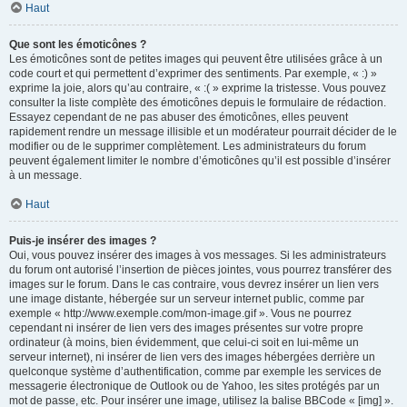
Haut
Que sont les émoticônes ?
Les émoticônes sont de petites images qui peuvent être utilisées grâce à un
code court et qui permettent d’exprimer des sentiments. Par exemple, « :) »
exprime la joie, alors qu’au contraire, « :( » exprime la tristesse. Vous pouvez
consulter la liste complète des émoticônes depuis le formulaire de rédaction.
Essayez cependant de ne pas abuser des émoticônes, elles peuvent
rapidement rendre un message illisible et un modérateur pourrait décider de le
modifier ou de le supprimer complètement. Les administrateurs du forum
peuvent également limiter le nombre d’émoticônes qu’il est possible d’insérer
à un message.
Haut
Puis-je insérer des images ?
Oui, vous pouvez insérer des images à vos messages. Si les administrateurs
du forum ont autorisé l’insertion de pièces jointes, vous pourrez transférer des
images sur le forum. Dans le cas contraire, vous devrez insérer un lien vers
une image distante, hébergée sur un serveur internet public, comme par
exemple « http://www.exemple.com/mon-image.gif ». Vous ne pourrez
cependant ni insérer de lien vers des images présentes sur votre propre
ordinateur (à moins, bien évidemment, que celui-ci soit en lui-même un
serveur internet), ni insérer de lien vers des images hébergées derrière un
quelconque système d’authentification, comme par exemple les services de
messagerie électronique de Outlook ou de Yahoo, les sites protégés par un
mot de passe, etc. Pour insérer une image, utilisez la balise BBCode « [img] ».