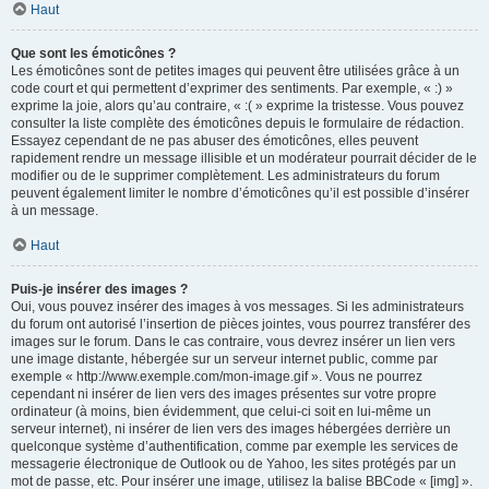
Haut
Que sont les émoticônes ?
Les émoticônes sont de petites images qui peuvent être utilisées grâce à un
code court et qui permettent d’exprimer des sentiments. Par exemple, « :) »
exprime la joie, alors qu’au contraire, « :( » exprime la tristesse. Vous pouvez
consulter la liste complète des émoticônes depuis le formulaire de rédaction.
Essayez cependant de ne pas abuser des émoticônes, elles peuvent
rapidement rendre un message illisible et un modérateur pourrait décider de le
modifier ou de le supprimer complètement. Les administrateurs du forum
peuvent également limiter le nombre d’émoticônes qu’il est possible d’insérer
à un message.
Haut
Puis-je insérer des images ?
Oui, vous pouvez insérer des images à vos messages. Si les administrateurs
du forum ont autorisé l’insertion de pièces jointes, vous pourrez transférer des
images sur le forum. Dans le cas contraire, vous devrez insérer un lien vers
une image distante, hébergée sur un serveur internet public, comme par
exemple « http://www.exemple.com/mon-image.gif ». Vous ne pourrez
cependant ni insérer de lien vers des images présentes sur votre propre
ordinateur (à moins, bien évidemment, que celui-ci soit en lui-même un
serveur internet), ni insérer de lien vers des images hébergées derrière un
quelconque système d’authentification, comme par exemple les services de
messagerie électronique de Outlook ou de Yahoo, les sites protégés par un
mot de passe, etc. Pour insérer une image, utilisez la balise BBCode « [img] ».