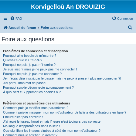
Korvigelloù An DROUIZIG
FAQ
Connexion
R
Accueil du forum
Foire aux questions
e
Foire aux questions
c
h
Problèmes de connexion et d’inscription
Pourquoi ai-je besoin de m’inscrire ?
e
Qu’est-ce que la COPPA ?
r
Pourquoi ne puis-je pas m’inscrire ?
Je suis inscrit mais je ne peux pas me connecter !
c
Pourquoi ne puis-je pas me connecter ?
Je m’étais déjà inscrit par le passé mais ne peux à présent plus me connecter ?!
h
J’ai perdu mon mot de passe !
e
Pourquoi suis-je déconnecté automatiquement ?
À quoi sert « Supprimer les cookies » ?
r
Préférences et paramètres des utilisateurs
Comment puis-je modifier mes paramètres ?
Comment puis-je masquer mon nom d’utilisateur de la liste des utilisateurs en ligne ?
L’heure n’est pas correcte !
J’ai réglé le fuseau horaire mais l’heure n’est toujours pas correcte !
Ma langue n’apparaît pas dans la liste !
Que signifient les images situées à côté de mon nom d’utilisateur ?
Comment puis-je afficher un avatar ?