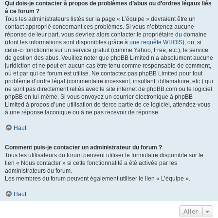
Qui dois-je contacter à propos de problèmes d’abus ou d’ordres légaux liés
à ce forum ?
Tous les administrateurs listés sur la page « L’équipe » devraient être un
contact approprié concernant ces problèmes. Si vous n’obtenez aucune
réponse de leur part, vous devriez alors contacter le propriétaire du domaine
(dont les informations sont disponibles grâce à
une requête WHOIS
), ou, si
celui-ci fonctionne sur un service gratuit (comme Yahoo, Free, etc.), le service
de gestion des abus. Veuillez noter que phpBB Limited n’a absolument aucune
juridiction et ne peut en aucun cas être tenu comme responsable de comment,
où et par qui ce forum est utilisé. Ne contactez pas phpBB Limited pour tout
problème d’ordre légal (commentaire incessant, insultant, diffamatoire, etc.) qui
ne sont pas directement reliés avec le site internet de phpBB.com ou le logiciel
phpBB en lui-même. Si vous envoyez un courrier électronique à phpBB
Limited à propos d’une utilisation de tierce partie de ce logiciel, attendez-vous
à une réponse laconique ou à ne pas recevoir de réponse.
Haut
Comment puis-je contacter un administrateur du forum ?
Tous les utilisateurs du forum peuvent utiliser le formulaire disponible sur le
lien « Nous contacter » si cette fonctionnalité a été activée par les
administrateurs du forum.
Les membres du forum peuvent également utiliser le lien « L’équipe ».
Haut
Aller