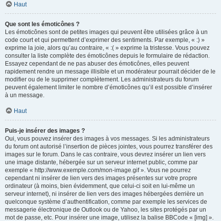
Haut
Que sont les émoticônes ?
Les émoticônes sont de petites images qui peuvent être utilisées grâce à un
code court et qui permettent d’exprimer des sentiments. Par exemple, « :) »
exprime la joie, alors qu’au contraire, « :( » exprime la tristesse. Vous pouvez
consulter la liste complète des émoticônes depuis le formulaire de rédaction.
Essayez cependant de ne pas abuser des émoticônes, elles peuvent
rapidement rendre un message illisible et un modérateur pourrait décider de le
modifier ou de le supprimer complètement. Les administrateurs du forum
peuvent également limiter le nombre d’émoticônes qu’il est possible d’insérer
à un message.
Haut
Puis-je insérer des images ?
Oui, vous pouvez insérer des images à vos messages. Si les administrateurs
du forum ont autorisé l’insertion de pièces jointes, vous pourrez transférer des
images sur le forum. Dans le cas contraire, vous devrez insérer un lien vers
une image distante, hébergée sur un serveur internet public, comme par
exemple « http://www.exemple.com/mon-image.gif ». Vous ne pourrez
cependant ni insérer de lien vers des images présentes sur votre propre
ordinateur (à moins, bien évidemment, que celui-ci soit en lui-même un
serveur internet), ni insérer de lien vers des images hébergées derrière un
quelconque système d’authentification, comme par exemple les services de
messagerie électronique de Outlook ou de Yahoo, les sites protégés par un
mot de passe, etc. Pour insérer une image, utilisez la balise BBCode « [img] ».