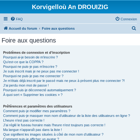
Korvigelloù An DROUIZIG
FAQ
Connexion
R
Accueil du forum
Foire aux questions
e
Foire aux questions
c
h
Problèmes de connexion et d’inscription
Pourquoi ai-je besoin de m’inscrire ?
e
Qu’est-ce que la COPPA ?
r
Pourquoi ne puis-je pas m’inscrire ?
Je suis inscrit mais je ne peux pas me connecter !
c
Pourquoi ne puis-je pas me connecter ?
Je m’étais déjà inscrit par le passé mais ne peux à présent plus me connecter ?!
h
J’ai perdu mon mot de passe !
e
Pourquoi suis-je déconnecté automatiquement ?
À quoi sert « Supprimer les cookies » ?
r
Préférences et paramètres des utilisateurs
Comment puis-je modifier mes paramètres ?
Comment puis-je masquer mon nom d’utilisateur de la liste des utilisateurs en ligne ?
L’heure n’est pas correcte !
J’ai réglé le fuseau horaire mais l’heure n’est toujours pas correcte !
Ma langue n’apparaît pas dans la liste !
Que signifient les images situées à côté de mon nom d’utilisateur ?
Comment puis-je afficher un avatar ?