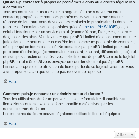
Qui dois-je contacter à propos de problèmes d’abus ou d’ordres légaux liés
à ce forum ?
Tous les administrateurs listés sur la page « L’équipe » devraient être un
contact approprié concernant ces problèmes. Si vous n’obtenez aucune
réponse de leur part, vous devriez alors contacter le propriétaire du domaine
(dont les informations sont disponibles grâce à
une requête WHOIS
), ou, si
celui-ci fonctionne sur un service gratuit (comme Yahoo, Free, etc.), le service
de gestion des abus. Veuillez noter que phpBB Limited n’a absolument aucune
juridiction et ne peut en aucun cas être tenu comme responsable de comment,
où et par qui ce forum est utilisé. Ne contactez pas phpBB Limited pour tout
problème d’ordre légal (commentaire incessant, insultant, diffamatoire, etc.) qui
ne sont pas directement reliés avec le site internet de phpBB.com ou le logiciel
phpBB en lui-même. Si vous envoyez un courrier électronique à phpBB
Limited à propos d’une utilisation de tierce partie de ce logiciel, attendez-vous
à une réponse laconique ou à ne pas recevoir de réponse.
Haut
Comment puis-je contacter un administrateur du forum ?
Tous les utilisateurs du forum peuvent utiliser le formulaire disponible sur le
lien « Nous contacter » si cette fonctionnalité a été activée par les
administrateurs du forum.
Les membres du forum peuvent également utiliser le lien « L’équipe ».
Haut
Aller