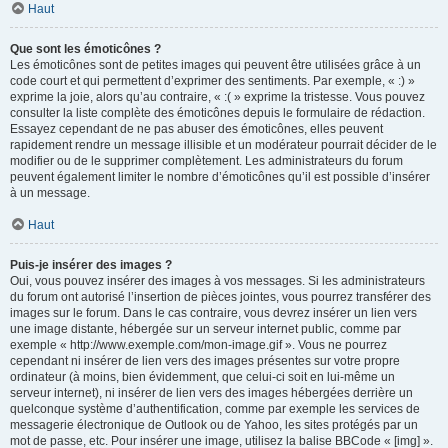
Haut
Que sont les émoticônes ?
Les émoticônes sont de petites images qui peuvent être utilisées grâce à un
code court et qui permettent d’exprimer des sentiments. Par exemple, « :) »
exprime la joie, alors qu’au contraire, « :( » exprime la tristesse. Vous pouvez
consulter la liste complète des émoticônes depuis le formulaire de rédaction.
Essayez cependant de ne pas abuser des émoticônes, elles peuvent
rapidement rendre un message illisible et un modérateur pourrait décider de le
modifier ou de le supprimer complètement. Les administrateurs du forum
peuvent également limiter le nombre d’émoticônes qu’il est possible d’insérer
à un message.
Haut
Puis-je insérer des images ?
Oui, vous pouvez insérer des images à vos messages. Si les administrateurs
du forum ont autorisé l’insertion de pièces jointes, vous pourrez transférer des
images sur le forum. Dans le cas contraire, vous devrez insérer un lien vers
une image distante, hébergée sur un serveur internet public, comme par
exemple « http://www.exemple.com/mon-image.gif ». Vous ne pourrez
cependant ni insérer de lien vers des images présentes sur votre propre
ordinateur (à moins, bien évidemment, que celui-ci soit en lui-même un
serveur internet), ni insérer de lien vers des images hébergées derrière un
quelconque système d’authentification, comme par exemple les services de
messagerie électronique de Outlook ou de Yahoo, les sites protégés par un
mot de passe, etc. Pour insérer une image, utilisez la balise BBCode « [img] ».