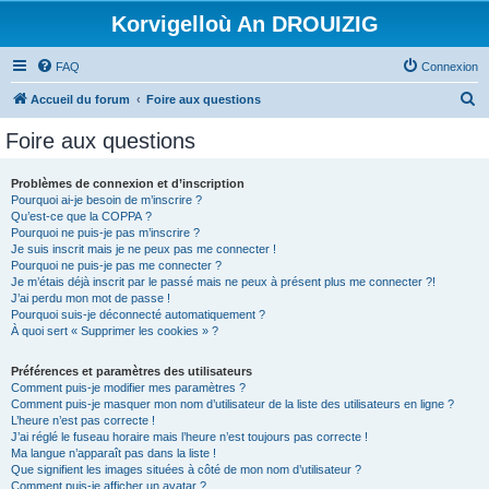
Korvigelloù An DROUIZIG
FAQ
Connexion
R
Accueil du forum
Foire aux questions
e
Foire aux questions
c
h
Problèmes de connexion et d’inscription
Pourquoi ai-je besoin de m’inscrire ?
e
Qu’est-ce que la COPPA ?
r
Pourquoi ne puis-je pas m’inscrire ?
Je suis inscrit mais je ne peux pas me connecter !
c
Pourquoi ne puis-je pas me connecter ?
Je m’étais déjà inscrit par le passé mais ne peux à présent plus me connecter ?!
h
J’ai perdu mon mot de passe !
e
Pourquoi suis-je déconnecté automatiquement ?
À quoi sert « Supprimer les cookies » ?
r
Préférences et paramètres des utilisateurs
Comment puis-je modifier mes paramètres ?
Comment puis-je masquer mon nom d’utilisateur de la liste des utilisateurs en ligne ?
L’heure n’est pas correcte !
J’ai réglé le fuseau horaire mais l’heure n’est toujours pas correcte !
Ma langue n’apparaît pas dans la liste !
Que signifient les images situées à côté de mon nom d’utilisateur ?
Comment puis-je afficher un avatar ?