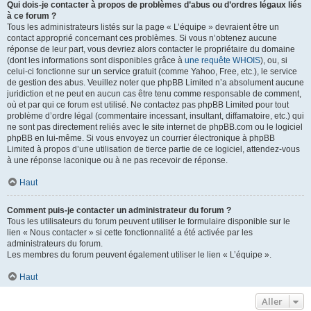
Qui dois-je contacter à propos de problèmes d’abus ou d’ordres légaux liés
à ce forum ?
Tous les administrateurs listés sur la page « L’équipe » devraient être un
contact approprié concernant ces problèmes. Si vous n’obtenez aucune
réponse de leur part, vous devriez alors contacter le propriétaire du domaine
(dont les informations sont disponibles grâce à
une requête WHOIS
), ou, si
celui-ci fonctionne sur un service gratuit (comme Yahoo, Free, etc.), le service
de gestion des abus. Veuillez noter que phpBB Limited n’a absolument aucune
juridiction et ne peut en aucun cas être tenu comme responsable de comment,
où et par qui ce forum est utilisé. Ne contactez pas phpBB Limited pour tout
problème d’ordre légal (commentaire incessant, insultant, diffamatoire, etc.) qui
ne sont pas directement reliés avec le site internet de phpBB.com ou le logiciel
phpBB en lui-même. Si vous envoyez un courrier électronique à phpBB
Limited à propos d’une utilisation de tierce partie de ce logiciel, attendez-vous
à une réponse laconique ou à ne pas recevoir de réponse.
Haut
Comment puis-je contacter un administrateur du forum ?
Tous les utilisateurs du forum peuvent utiliser le formulaire disponible sur le
lien « Nous contacter » si cette fonctionnalité a été activée par les
administrateurs du forum.
Les membres du forum peuvent également utiliser le lien « L’équipe ».
Haut
Aller